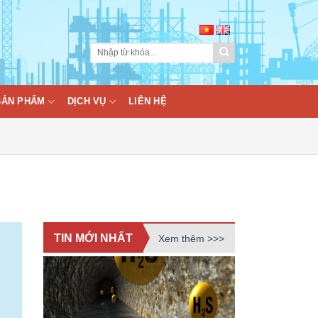
BẢN PHẨM
DỊCH VỤ
LIÊN HỆ
TIN MỚI NHẤT
Xem thêm >>>