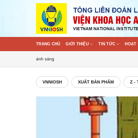
Skip
to
content
TRANG CHỦ
GIỚI THIỆU
TIN TỨC
HOẠT 
ánh sáng
VNNIOSH
XUẤT BẢN PHẨM
Z -