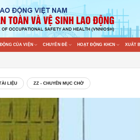
ĐỘNG CỦA VIỆN
CHUYÊN ĐỀ
HOẠT ĐỘNG KHCN
XUẤT 
 TÀI LIỆU
ZZ - CHUYÊN MỤC CHỜ