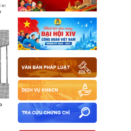
trí
t
o