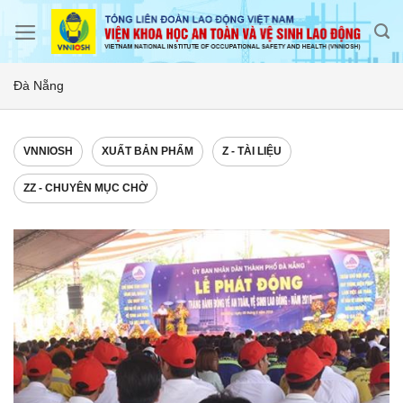
Skip
to
content
Đà Nẵng
VNNIOSH
XUẤT BẢN PHẨM
Z - TÀI LIỆU
ZZ - CHUYÊN MỤC CHỜ