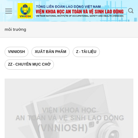
Skip
to
content
môi trường
VNNIOSH
XUẤT BẢN PHẨM
Z - TÀI LIỆU
ZZ - CHUYÊN MỤC CHỜ