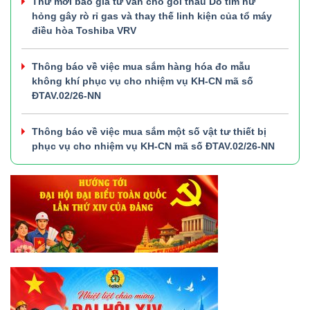
Thư mời báo giá tư vấn cho gói thầu Dò tìm hư
hỏng gây rò rỉ gas và thay thế linh kiện của tổ máy
điều hòa Toshiba VRV
Thông báo về việc mua sắm hàng hóa đo mẫu
không khí phục vụ cho nhiệm vụ KH-CN mã số
ĐTAV.02/26-NN
Thông báo về việc mua sắm một số vật tư thiết bị
phục vụ cho nhiệm vụ KH-CN mã số ĐTAV.02/26-NN