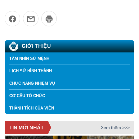
GIỚI THIỆU
TẦM NHÌN SỨ MỆNH
LỊCH SỬ HÌNH THÀNH
CHỨC NĂNG NHIỆM VỤ
CƠ CẤU TỔ CHỨC
THÀNH TÍCH CỦA VIỆN
TIN MỚI NHẤT
Xem thêm >>>