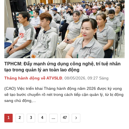
TPHCM: Đẩy mạnh ứng dụng công nghệ, trí tuệ nhân
tạo trong quản lý an toàn lao động
Tháng hành động về ATVSLĐ
,
08/05/2026,
09:27 Sáng
(CAO) Việc triển khai Tháng hành động năm 2026 được kỳ vọng
sẽ tạo bước chuyển rõ nét trong cách tiếp cận quản lý, từ bị động
sang chủ động,...
1
2
3
4
…
47