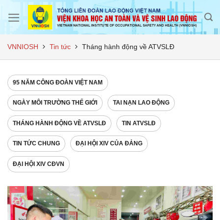
Skip
to
content
VNNIOSH
Tin tức
Tháng hành động về ATVSLĐ
95 NĂM CÔNG ĐOÀN VIỆT NAM
NGÀY MÔI TRƯỜNG THẾ GIỚI
TAI NẠN LAO ĐỘNG
THÁNG HÀNH ĐỘNG VỀ ATVSLĐ
TIN ATVSLĐ
TIN TỨC CHUNG
ĐẠI HỘI XIV CỦA ĐẢNG
ĐẠI HỘI XIV CĐVN