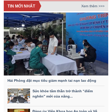
TIN MỚI NHẤT
Xem thêm >>>
Hải Phòng đặt mục tiêu giảm mạnh tai nạn lao động
Sức khỏe tâm thần trở thành “điểm
nghẽn” mới của năng...
Đảng ủy Viện Khoa học An toàn và Vệ