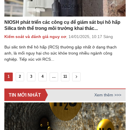
NIOSH phát triển các công cụ để giám sát bụi hô hấp
Silica tinh thể trong môi trường khai thác...
Kiểm soát và đánh giá nguy cơ
,
14/01/2025,
10:17 Sáng
Bụi silic tinh thể hô hấp (RCS) thường gặp nhất ở dạng thạch
anh, là mối nguy hại cho sức khỏe trong nhiều ngành công
nghiệp. Tiếp xúc với RCS...
1
2
3
4
…
11
TIN MỚI NHẤT
Xem thêm >>>