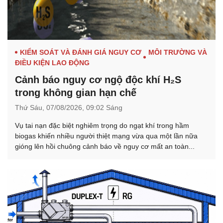
KIỂM SOÁT VÀ ĐÁNH GIÁ NGUY CƠ
MÔI TRƯỜNG VÀ
ĐIỀU KIỆN LAO ĐỘNG
Cảnh báo nguy cơ ngộ độc khí H₂S
trong không gian hạn chế
Thứ Sáu,
07/08/2026,
09:02 Sáng
Vụ tai nạn đặc biệt nghiêm trọng do ngạt khí trong hầm
biogas khiến nhiều người thiệt mạng vừa qua một lần nữa
gióng lên hồi chuông cảnh báo về nguy cơ mất an toàn...