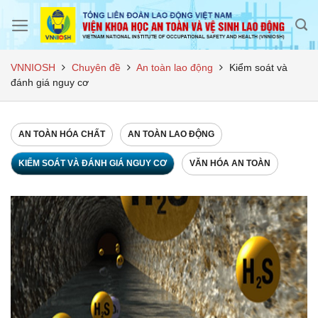
Skip
to
content
VNNIOSH
Chuyên đề
An toàn lao động
Kiểm soát và
đánh giá nguy cơ
AN TOÀN HÓA CHẤT
AN TOÀN LAO ĐỘNG
KIỂM SOÁT VÀ ĐÁNH GIÁ NGUY CƠ
VĂN HÓA AN TOÀN