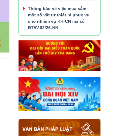
Thông báo về việc mua sắm
một số vật tư thiết bị phục vụ
cho nhiệm vụ KH-CN mã số
ĐTAV.02/26-NN