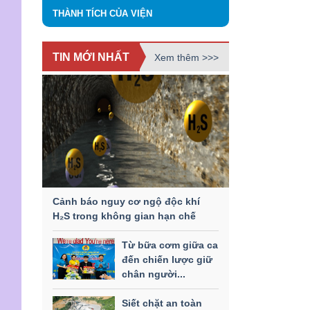
THÀNH TÍCH CỦA VIỆN
TIN MỚI NHẤT
Xem thêm >>>
Cảnh báo nguy cơ ngộ độc khí
H₂S trong không gian hạn chế
Từ bữa cơm giữa ca
đến chiến lược giữ
chân người...
Siết chặt an toàn