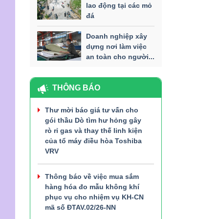
lao động tại các mỏ
đá
Doanh nghiệp xây
dựng nơi làm việc
an toàn cho người...
THÔNG BÁO
Thư mời báo giá tư vấn cho
gói thầu Dò tìm hư hỏng gây
rò rỉ gas và thay thế linh kiện
của tổ máy điều hòa Toshiba
VRV
Thông báo về việc mua sắm
hàng hóa đo mẫu không khí
phục vụ cho nhiệm vụ KH-CN
mã số ĐTAV.02/26-NN