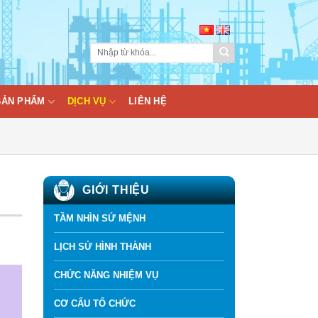
BẢN PHẨM
DỊCH VỤ
LIÊN HỆ
GIỚI THIỆU
TẦM NHÌN SỨ MỆNH
LỊCH SỬ HÌNH THÀNH
CHỨC NĂNG NHIỆM VỤ
CƠ CẤU TỔ CHỨC