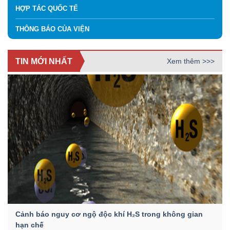
HỢP TÁC QUỐC TẾ
THÔNG BÁO CỦA VIỆN
TIN MỚI NHẤT
Xem thêm >>>
Cảnh báo nguy cơ ngộ độc khí H₂S trong không gian
hạn chế