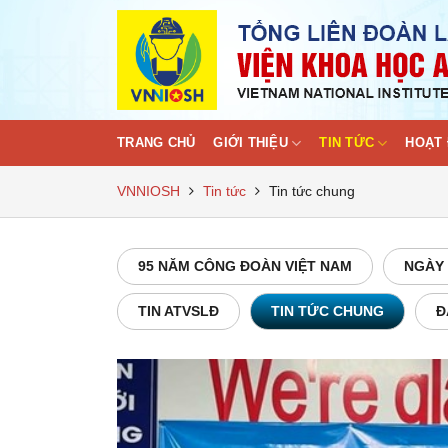
Skip
to
content
TRANG CHỦ
GIỚI THIỆU
TIN TỨC
HOẠT 
VNNIOSH
Tin tức
Tin tức chung
95 NĂM CÔNG ĐOÀN VIỆT NAM
NGÀY 
TIN ATVSLĐ
TIN TỨC CHUNG
Đ