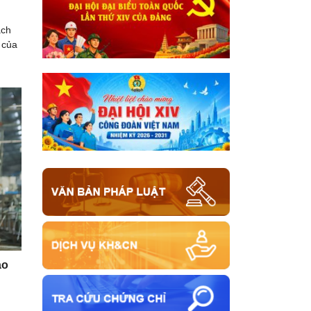
ạch
 của
ao