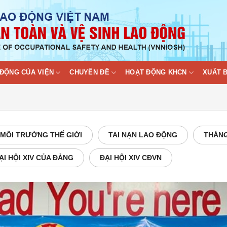
ĐỘNG CỦA VIỆN
CHUYÊN ĐỀ
HOẠT ĐỘNG KHCN
XUẤT 
MÔI TRƯỜNG THẾ GIỚI
TAI NẠN LAO ĐỘNG
THÁNG
ẠI HỘI XIV CỦA ĐẢNG
ĐẠI HỘI XIV CĐVN