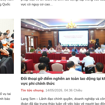
ng Quốc
vực có nguy cơ cao...
Đối thoại gỡ điểm nghẽn an toàn lao động tại k
vực phi chính thức
Tin tức chung
,
14/05/2026,
04:36 Chiều
ố vụ tai
ảnh báo
Lạng Sơn – Lãnh đạo chính quyền, doanh nghiệp và cô
đoàn đã tập trung thảo luận về việc bảo vệ người lao độn