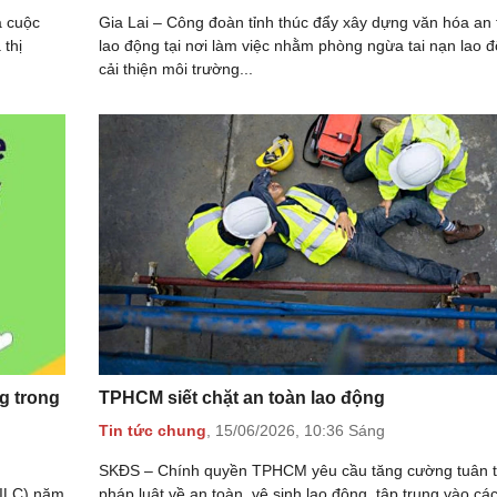
à cuộc
Gia Lai – Công đoàn tỉnh thúc đẩy xây dựng văn hóa an
thị
lao động tại nơi làm việc nhằm phòng ngừa tai nạn lao đ
cải thiện môi trường...
g trong
TPHCM siết chặt an toàn lao động
Tin tức chung
,
15/06/2026,
10:36 Sáng
SKĐS – Chính quyền TPHCM yêu cầu tăng cường tuân 
(ILC) năm
pháp luật về an toàn, vệ sinh lao động, tập trung vào các