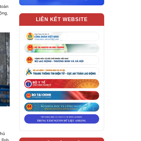
 toàn
ộng,
LIÊN KẾT WEBSITE
thủ
 lĩnh