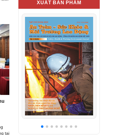
XUẤT BẢN PHẨM
hu
ng
g tại