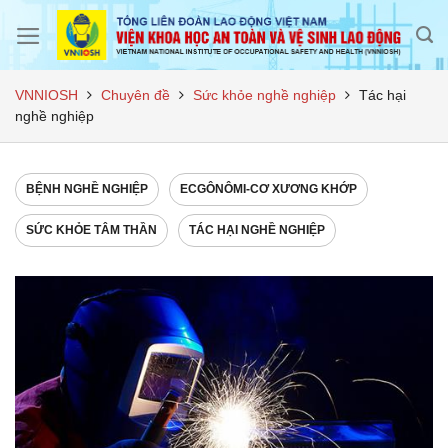
Skip
to
content
VNNIOSH
Chuyên đề
Sức khỏe nghề nghiệp
Tác hại
nghề nghiệp
BỆNH NGHỀ NGHIỆP
ECGÔNÔMI-CƠ XƯƠNG KHỚP
SỨC KHỎE TÂM THẦN
TÁC HẠI NGHỀ NGHIỆP