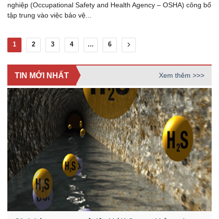
nghiệp (Occupational Safety and Health Agency – OSHA) công bố
tập trung vào việc bảo vệ...
1
2
3
4
…
6
TIN MỚI NHẤT
Xem thêm >>>