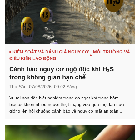
KIỂM SOÁT VÀ ĐÁNH GIÁ NGUY CƠ
MÔI TRƯỜNG VÀ
ĐIỀU KIỆN LAO ĐỘNG
Cảnh báo nguy cơ ngộ độc khí H₂S
trong không gian hạn chế
Thứ Sáu,
07/08/2026,
09:02 Sáng
Vụ tai nạn đặc biệt nghiêm trọng do ngạt khí trong hầm
biogas khiến nhiều người thiệt mạng vừa qua một lần nữa
gióng lên hồi chuông cảnh báo về nguy cơ mất an toàn...