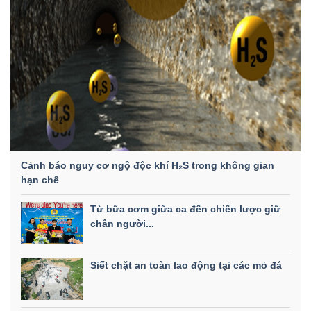
Cảnh báo nguy cơ ngộ độc khí H₂S trong không gian
hạn chế
Từ bữa cơm giữa ca đến chiến lược giữ
chân người...
Siết chặt an toàn lao động tại các mỏ đá