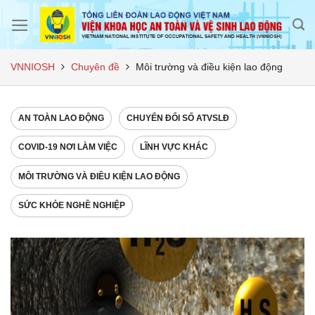
Skip
to
content
VNNIOSH
Chuyên đề
Môi trường và điều kiện lao động
AN TOÀN LAO ĐỘNG
CHUYỂN ĐỔI SỐ ATVSLĐ
COVID-19 NƠI LÀM VIỆC
LĨNH VỰC KHÁC
MÔI TRƯỜNG VÀ ĐIỀU KIỆN LAO ĐỘNG
SỨC KHỎE NGHỀ NGHIỆP