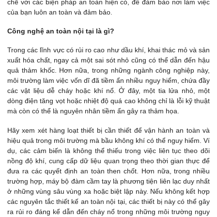
chẽ với các biện pháp an toàn hiện có, để đảm bảo nơi làm việc
của bạn luôn an toàn và đảm bảo.
Công nghệ an toàn nội tại là gì?
Trong các lĩnh vực có rủi ro cao như dầu khí, khai thác mỏ và sản
xuất hóa chất, ngay cả một sai sót nhỏ cũng có thể dẫn đến hậu
quả thảm khốc. Hơn nữa, trong những ngành công nghiệp này,
môi trường làm việc vốn dĩ đã tiềm ẩn nhiều nguy hiểm, chứa đầy
các vật liệu dễ cháy hoặc khí nổ. Ở đây, một tia lửa nhỏ, một
dòng điện tăng vọt hoặc nhiệt độ quá cao không chỉ là lỗi kỹ thuật
mà còn có thể là nguyên nhân tiềm ẩn gây ra thảm họa.
Hãy xem xét hàng loạt thiết bị cần thiết để vận hành an toàn và
hiệu quả trong môi trường mà bầu không khí có thể nguy hiểm. Ví
dụ, các cảm biến là không thể thiếu trong việc liên tục theo dõi
nồng độ khí, cung cấp dữ liệu quan trọng theo thời gian thực để
đưa ra các quyết định an toàn then chốt. Hơn nữa, trong nhiều
trường hợp, máy bộ đàm cầm tay là phương tiện liên lạc duy nhất
ở những vùng sâu vùng xa hoặc biệt lập này. Nếu không kết hợp
các nguyên tắc thiết kế an toàn nội tại, các thiết bị này có thể gây
ra rủi ro đáng kể dẫn đến cháy nổ trong những môi trường nguy