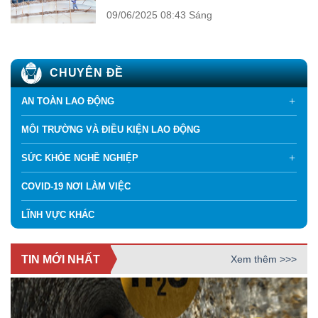
09/06/2025
08:43 Sáng
CHUYÊN ĐỀ
AN TOÀN LAO ĐỘNG
MÔI TRƯỜNG VÀ ĐIỀU KIỆN LAO ĐỘNG
SỨC KHỎE NGHỀ NGHIỆP
COVID-19 NƠI LÀM VIỆC
LĨNH VỰC KHÁC
TIN MỚI NHẤT
Xem thêm >>>