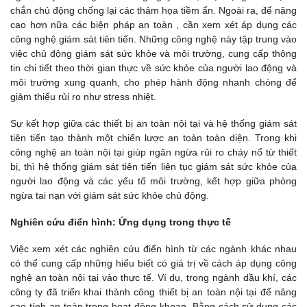
chắn chủ động chống lại các thảm họa tiềm ẩn. Ngoài ra, để nâng
cao hơn nữa các biện pháp an toàn , cần xem xét áp dụng các
công nghệ giám sát tiên tiến. Những công nghệ này tập trung vào
việc chủ động giám sát sức khỏe và môi trường, cung cấp thông
tin chi tiết theo thời gian thực về sức khỏe của người lao động và
môi trường xung quanh, cho phép hành động nhanh chóng để
giảm thiểu rủi ro như stress nhiệt.
Sự kết hợp giữa các thiết bị an toàn nội tại và hệ thống giám sát
tiên tiến tạo thành một chiến lược an toàn toàn diện. Trong khi
công nghệ an toàn nội tại giúp ngăn ngừa rủi ro cháy nổ từ thiết
bị, thì hệ thống giám sát tiên tiến liên tục giám sát sức khỏe của
người lao động và các yếu tố môi trường, kết hợp giữa phòng
ngừa tai nạn với giám sát sức khỏe chủ động.
Nghiên cứu điển hình: Ứng dụng trong thực tế
Việc xem xét các nghiên cứu điển hình từ các ngành khác nhau
có thể cung cấp những hiểu biết có giá trị về cách áp dụng công
nghệ an toàn nội tại vào thực tế. Ví dụ, trong ngành dầu khí, các
công ty đã triển khai thành công thiết bị an toàn nội tại để nâng
cao tính an toàn trong hoạt động khoan. Bằng cách sử dụng các