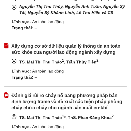
Nguyễn Thị Thu Thủy, Nguyễn Anh Tuấn, Nguyễn Sỹ
Tài,
Nguyễn Sỹ Khánh Linh, Lê Thu Hiền và CS
Lĩnh vực:
An toàn lao động
Trạng thái:
--
Xây dựng cơ sở dữ liệu quản lý thông tin an toàn
sức khỏe của người lao động ngành xây dựng
1
2
TS. Mai Thị Thu Thảo
, Trần Thủy Tiên
Lĩnh vực:
An toàn lao động
Trạng thái:
--
Đánh giá rủi ro cháy nổ bằng phương pháp bán
định lượng frame và đề xuất các biện pháp phòng
cháy chữa cháy cho ngành sản xuất cơ khí
1
2
TS. Mai Thị Thu Thảo
*, ThS. Phan Đăng Khoa
Lĩnh vực:
An toàn lao động