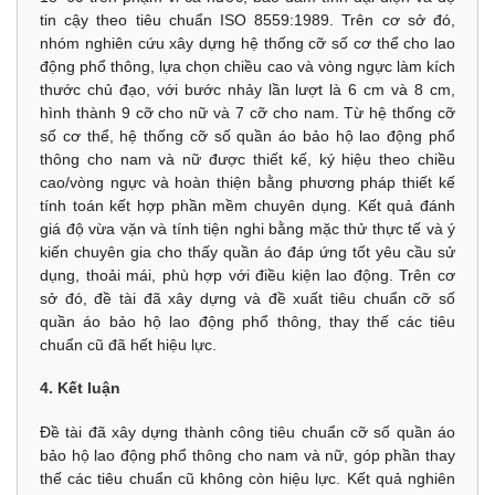
tin cậy theo tiêu chuẩn ISO 8559:1989. Trên cơ sở đó,
nhóm nghiên cứu xây dựng hệ thống cỡ số cơ thể cho lao
động phổ thông, lựa chọn chiều cao và vòng ngực làm kích
thước chủ đạo, với bước nhảy lần lượt là 6 cm và 8 cm,
hình thành 9 cỡ cho nữ và 7 cỡ cho nam. Từ hệ thống cỡ
số cơ thể, hệ thống cỡ số quần áo bảo hộ lao động phổ
thông cho nam và nữ được thiết kế, ký hiệu theo chiều
cao/vòng ngực và hoàn thiện bằng phương pháp thiết kế
tính toán kết hợp phần mềm chuyên dụng. Kết quả đánh
giá độ vừa vặn và tính tiện nghi bằng mặc thử thực tế và ý
kiến chuyên gia cho thấy quần áo đáp ứng tốt yêu cầu sử
dụng, thoải mái, phù hợp với điều kiện lao động. Trên cơ
sở đó, đề tài đã xây dựng và đề xuất tiêu chuẩn cỡ số
quần áo bảo hộ lao động phổ thông, thay thế các tiêu
chuẩn cũ đã hết hiệu lực.
4. Kết luận
Đề tài đã xây dựng thành công tiêu chuẩn cỡ số quần áo
bảo hộ lao động phổ thông cho nam và nữ, góp phần thay
thế các tiêu chuẩn cũ không còn hiệu lực. Kết quả nghiên