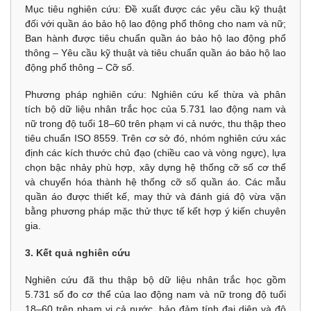
Mục tiêu nghiên cứu: Đề xuất được các yêu cầu kỹ thuật
đối với quần áo bảo hộ lao động phổ thông cho nam và nữ;
Ban hành được tiêu chuẩn quần áo bảo hộ lao động phổ
thông – Yêu cầu kỹ thuật và tiêu chuẩn quần áo bảo hộ lao
động phổ thông – Cỡ số.
Phương pháp nghiên cứu: Nghiên cứu kế thừa và phân
tích bộ dữ liệu nhân trắc học của 5.731 lao động nam và
nữ trong độ tuổi 18–60 trên phạm vi cả nước, thu thập theo
tiêu chuẩn ISO 8559. Trên cơ sở đó, nhóm nghiên cứu xác
định các kích thước chủ đạo (chiều cao và vòng ngực), lựa
chọn bậc nhảy phù hợp, xây dựng hệ thống cỡ số cơ thể
và chuyển hóa thành hệ thống cỡ số quần áo. Các mẫu
quần áo được thiết kế, may thử và đánh giá độ vừa vặn
bằng phương pháp mặc thử thực tế kết hợp ý kiến chuyên
gia.
3. Kết quả nghiên cứu
Nghiên cứu đã thu thập bộ dữ liệu nhân trắc học gồm
5.731 số đo cơ thể của lao động nam và nữ trong độ tuổi
18–60 trên phạm vi cả nước, bảo đảm tính đại diện và độ