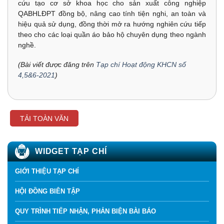
cứu tạo cơ sở khoa học cho sản xuất công nghiệp
QABHLĐPT đồng bộ, nâng cao tính tiện nghi, an toàn và
hiệu quả sử dụng, đồng thời mở ra hướng nghiên cứu tiếp
theo cho các loại quần áo bảo hộ chuyên dụng theo ngành
nghề.
(Bài viết được đăng trên
Tạp chí Hoạt động KHCN số
4,5&6-2021
)
TẢI TOÀN VĂN
WIDGET TẠP CHÍ
GIỚI THIỆU TẠP CHÍ
HỘI ĐỒNG BIÊN TẬP
QUY TRÌNH TIẾP NHẬN, PHẢN BIỆN BÀI BÁO