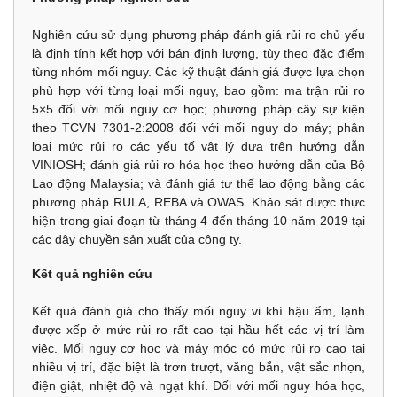
Nghiên cứu sử dụng phương pháp đánh giá rủi ro chủ yếu
là định tính kết hợp với bán định lượng, tùy theo đặc điểm
từng nhóm mối nguy. Các kỹ thuật đánh giá được lựa chọn
phù hợp với từng loại mối nguy, bao gồm: ma trận rủi ro
5×5 đối với mối nguy cơ học; phương pháp cây sự kiện
theo TCVN 7301-2:2008 đối với mối nguy do máy; phân
loại mức rủi ro các yếu tố vật lý dựa trên hướng dẫn
VINIOSH; đánh giá rủi ro hóa học theo hướng dẫn của Bộ
Lao động Malaysia; và đánh giá tư thế lao động bằng các
phương pháp RULA, REBA và OWAS. Khảo sát được thực
hiện trong giai đoạn từ tháng 4 đến tháng 10 năm 2019 tại
các dây chuyền sản xuất của công ty.
Kết quả nghiên cứu
Kết quả đánh giá cho thấy mối nguy vi khí hậu ẩm, lạnh
được xếp ở mức rủi ro rất cao tại hầu hết các vị trí làm
việc. Mối nguy cơ học và máy móc có mức rủi ro cao tại
nhiều vị trí, đặc biệt là trơn trượt, văng bắn, vật sắc nhọn,
điện giật, nhiệt độ và ngạt khí. Đối với mối nguy hóa học,