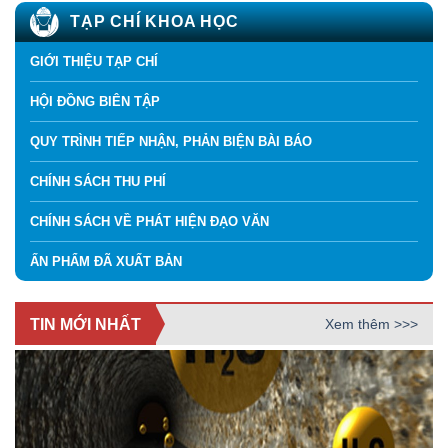
TẠP CHÍ KHOA HỌC
GIỚI THIỆU TẠP CHÍ
HỘI ĐỒNG BIÊN TẬP
QUY TRÌNH TIẾP NHẬN, PHẢN BIỆN BÀI BÁO
CHÍNH SÁCH THU PHÍ
CHÍNH SÁCH VỀ PHÁT HIỆN ĐẠO VĂN
ẤN PHẨM ĐÃ XUẤT BẢN
TIN MỚI NHẤT
Xem thêm >>>