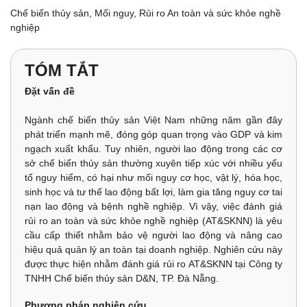
Chế biến thủy sản, Mối nguy, Rủi ro An toàn và sức khỏe nghề
nghiệp
TÓM TẮT
Đặt vấn đề
Ngành chế biến thủy sản Việt Nam những năm gần đây
phát triển mạnh mẽ, đóng góp quan trọng vào GDP và kim
ngạch xuất khẩu. Tuy nhiên, người lao động trong các cơ
sở chế biến thủy sản thường xuyên tiếp xúc với nhiều yếu
tố nguy hiểm, có hại như mối nguy cơ học, vật lý, hóa học,
sinh học và tư thế lao động bất lợi, làm gia tăng nguy cơ tai
nạn lao động và bệnh nghề nghiệp. Vì vậy, việc đánh giá
rủi ro an toàn và sức khỏe nghề nghiệp (AT&SKNN) là yêu
cầu cấp thiết nhằm bảo vệ người lao động và nâng cao
hiệu quả quản lý an toàn tại doanh nghiệp. Nghiên cứu này
được thực hiện nhằm đánh giá rủi ro AT&SKNN tại Công ty
TNHH Chế biến thủy sản D&N, TP. Đà Nẵng.
Phương pháp nghiên cứu