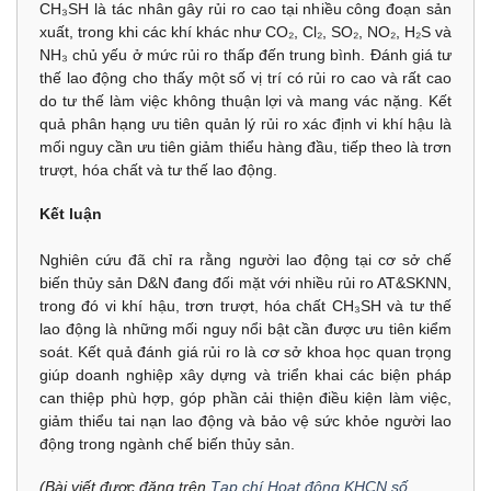
CH₃SH là tác nhân gây rủi ro cao tại nhiều công đoạn sản
xuất, trong khi các khí khác như CO₂, Cl₂, SO₂, NO₂, H₂S và
NH₃ chủ yếu ở mức rủi ro thấp đến trung bình. Đánh giá tư
thế lao động cho thấy một số vị trí có rủi ro cao và rất cao
do tư thế làm việc không thuận lợi và mang vác nặng. Kết
quả phân hạng ưu tiên quản lý rủi ro xác định vi khí hậu là
mối nguy cần ưu tiên giảm thiểu hàng đầu, tiếp theo là trơn
trượt, hóa chất và tư thế lao động.
Kết luận
Nghiên cứu đã chỉ ra rằng người lao động tại cơ sở chế
biến thủy sản D&N đang đối mặt với nhiều rủi ro AT&SKNN,
trong đó vi khí hậu, trơn trượt, hóa chất CH₃SH và tư thế
lao động là những mối nguy nổi bật cần được ưu tiên kiểm
soát. Kết quả đánh giá rủi ro là cơ sở khoa học quan trọng
giúp doanh nghiệp xây dựng và triển khai các biện pháp
can thiệp phù hợp, góp phần cải thiện điều kiện làm việc,
giảm thiểu tai nạn lao động và bảo vệ sức khỏe người lao
động trong ngành chế biến thủy sản.
(Bài viết được đăng trên
Tạp chí Hoạt động KHCN số