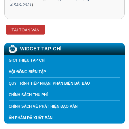
4,5&6-2021
)
TẢI TOÀN VĂN
WIDGET TẠP CHÍ
GIỚI THIỆU TẠP CHÍ
HỘI ĐỒNG BIÊN TẬP
QUY TRÌNH TIẾP NHẬN, PHẢN BIỆN BÀI BÁO
CHÍNH SÁCH THU PHÍ
CHÍNH SÁCH VỀ PHÁT HIỆN ĐẠO VĂN
ẤN PHẨM ĐÃ XUẤT BẢN