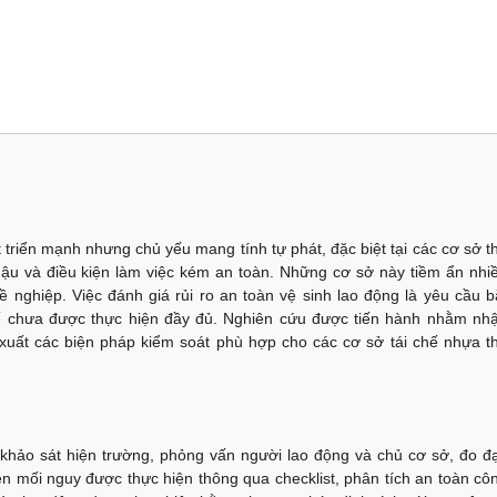
 triển mạnh nhưng chủ yếu mang tính tự phát, đặc biệt tại các cơ sở t
ậu và điều kiện làm việc kém an toàn. Những cơ sở này tiềm ẩn nhi
nghiệp. Việc đánh giá rủi ro an toàn vệ sinh lao động là yêu cầu b
 tế chưa được thực hiện đầy đủ. Nghiên cứu được tiến hành nhằm nh
 xuất các biện pháp kiểm soát phù hợp cho các cơ sở tái chế nhựa t
hảo sát hiện trường, phỏng vấn người lao động và chủ cơ sở, đo đ
ện mối nguy được thực hiện thông qua checklist, phân tích an toàn cô