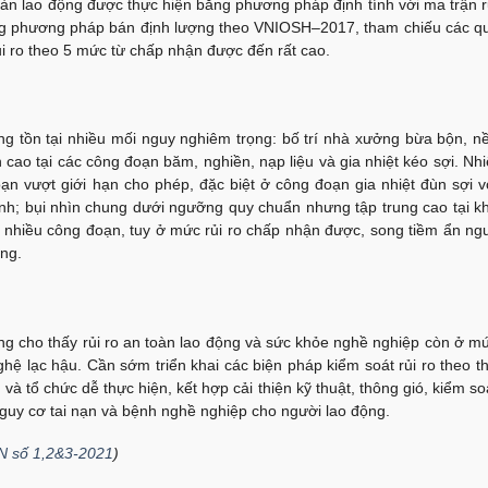
toàn lao động được thực hiện bằng phương pháp định tính với ma trận r
ụng phương pháp bán định lượng theo VNIOSH–2017, tham chiếu các q
ủi ro theo 5 mức từ chấp nhận được đến rất cao.
ng tồn tại nhiều mối nguy nghiêm trọng: bố trí nhà xưởng bừa bộn, n
cao tại các công đoạn băm, nghiền, nạp liệu và gia nhiệt kéo sợi. Nhi
ạn vượt giới hạn cho phép, đặc biệt ở công đoạn gia nhiệt đùn sợi v
ình; bụi nhìn chung dưới ngưỡng quy chuẩn nhưng tập trung cao tại k
 nhiều công đoạn, tuy ở mức rủi ro chấp nhận được, song tiềm ẩn ng
ng.
công cho thấy rủi ro an toàn lao động và sức khỏe nghề nghiệp còn ở m
hệ lạc hậu. Cần sớm triển khai các biện pháp kiểm soát rủi ro theo t
 và tổ chức dễ thực hiện, kết hợp cải thiện kỹ thuật, thông gió, kiểm so
 nguy cơ tai nạn và bệnh nghề nghiệp cho người lao động.
N số 1,2&3-2021
)