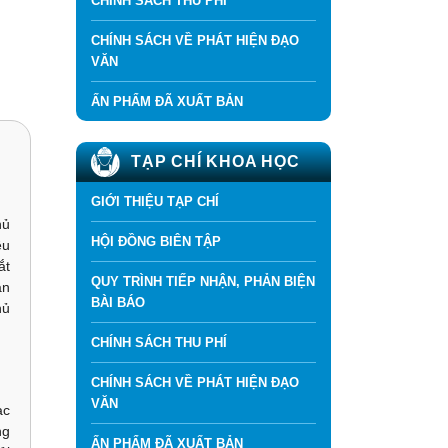
CHÍNH SÁCH THU PHÍ
CHÍNH SÁCH VỀ PHÁT HIỆN ĐẠO
VĂN
ẤN PHẨM ĐÃ XUẤT BẢN
TẠP CHÍ KHOA HỌC
GIỚI THIỆU TẠP CHÍ
hủ
HỘI ĐỒNG BIÊN TẬP
ều
ắt
QUY TRÌNH TIẾP NHẬN, PHẢN BIỆN
ận
BÀI BÁO
hủ
CHÍNH SÁCH THU PHÍ
CHÍNH SÁCH VỀ PHÁT HIỆN ĐẠO
VĂN
ạc
ng
ẤN PHẨM ĐÃ XUẤT BẢN