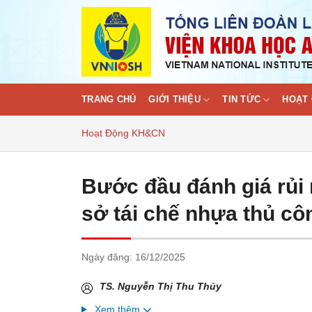
Skip
to
content
TRANG CHỦ
GIỚI THIỆU
TIN TỨC
HOẠT 
Hoạt Động KH&CN
Bước đầu đánh giá rủi r
sở tái chế nhựa thủ cô
Ngày đăng:
16/12/2025
TS. Nguyễn Thị Thu Thủy
Xem thêm