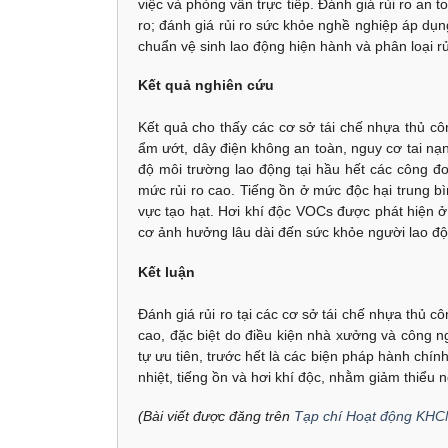
việc và phỏng vấn trực tiếp. Đánh giá rủi ro an 
ro; đánh giá rủi ro sức khỏe nghề nghiệp áp d
chuẩn vệ sinh lao động hiện hành và phân loại r
Kết quả nghiên cứu
Kết quả cho thấy các cơ sở tái chế nhựa thủ cô
ẩm ướt, dây điện không an toàn, nguy cơ tai nạn 
độ môi trường lao động tại hầu hết các công đo
mức rủi ro cao. Tiếng ồn ở mức độc hại trung b
vực tạo hạt. Hơi khí độc VOCs được phát hiện ở
cơ ảnh hưởng lâu dài đến sức khỏe người lao độ
Kết luận
Đánh giá rủi ro tại các cơ sở tái chế nhựa thủ 
cao, đặc biệt do điều kiện nhà xưởng và công ng
tự ưu tiên, trước hết là các biện pháp hành chính
nhiệt, tiếng ồn và hơi khí độc, nhằm giảm thiểu
(Bài viết được đăng trên
Tạp chí Hoạt động KHC