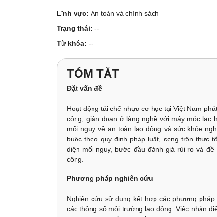
Lĩnh vực:
An toàn và chính sách
Trạng thái:
--
Từ khóa:
--
TÓM TẮT
Đặt vấn đề
Hoạt động tái chế nhựa cơ học tại Việt Nam phát
công, gián đoạn ở làng nghề với máy móc lạc h
mối nguy về an toàn lao động và sức khỏe nghề 
buộc theo quy định pháp luật, song trên thực
diện mối nguy, bước đầu đánh giá rủi ro và đề
công.
Phương pháp nghiên cứu
Nghiên cứu sử dụng kết hợp các phương pháp k
các thông số môi trường lao động. Việc nhận di