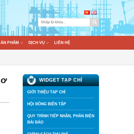
BẢN PHẨM
DỊCH VỤ
LIÊN HỆ
cơ
WIDGET TẠP CHÍ
GIỚI THIỆU TẠP CHÍ
HỘI ĐỒNG BIÊN TẬP
QUY TRÌNH TIẾP NHẬN, PHẢN BIỆN
BÀI BÁO