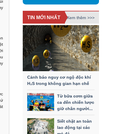
ủi
uy
TIN MỚI NHẤT
Xem thêm >>>
ền
ệt
ới
hu
uy
Cảnh báo nguy cơ ngộ độc khí
H₂S trong không gian hạn chế
ức
Từ bữa cơm giữa
hứ
ca đến chiến lược
át
giữ chân người...
Siết chặt an toàn
lao động tại các
mỏ đá