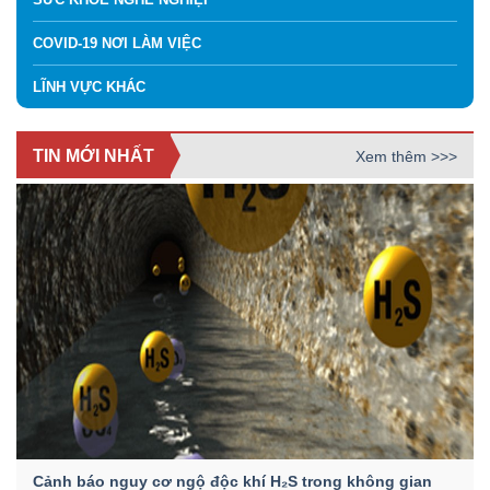
COVID-19 NƠI LÀM VIỆC
LĨNH VỰC KHÁC
TIN MỚI NHẤT
Xem thêm >>>
Cảnh báo nguy cơ ngộ độc khí H₂S trong không gian