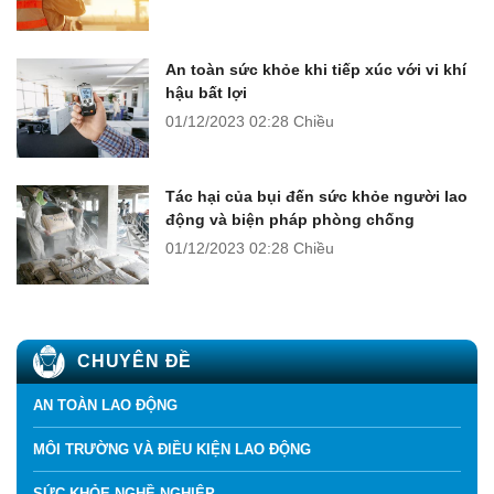
An toàn sức khỏe khi tiếp xúc với vi khí
hậu bất lợi
01/12/2023
02:28 Chiều
Tác hại của bụi đến sức khỏe người lao
động và biện pháp phòng chống
01/12/2023
02:28 Chiều
CHUYÊN ĐỀ
AN TOÀN LAO ĐỘNG
MÔI TRƯỜNG VÀ ĐIỀU KIỆN LAO ĐỘNG
SỨC KHỎE NGHỀ NGHIỆP