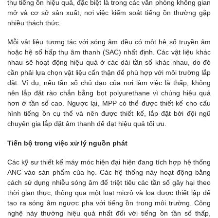
thụ tiếng ồn hiệu quả, đặc biệt là trong các văn phòng không gian
mở và cơ sở sản xuất, nơi việc kiểm soát tiếng ồn thường gặp
nhiều thách thức.
Mỗi vật liệu tương tác với sóng âm đều có một hệ số truyền âm
hoặc hệ số hấp thụ âm thanh (SAC) nhất định. Các vật liệu khác
nhau sẽ hoạt động hiệu quả ở các dải tần số khác nhau, do đó
cần phải lựa chọn vật liệu cẩn thận để phù hợp với môi trường lắp
đặt. Ví dụ, nếu tần số chủ đạo của nơi làm việc là thấp, không
nên lắp đặt rào chắn bằng bọt polyurethane vì chúng hiệu quả
hơn ở tần số cao. Ngược lại, MPP có thể được thiết kế cho cấu
hình tiếng ồn cụ thể và nên được thiết kế, lắp đặt bởi đội ngũ
chuyên gia lắp đặt âm thanh để đạt hiệu quả tối ưu.
Tiến bộ trong việc xử lý nguồn phát
Các kỹ sư thiết kế máy móc hiện đại hiện đang tích hợp hệ thống
ANC vào sản phẩm của họ. Các hệ thống này hoạt động bằng
cách sử dụng nhiễu sóng âm để triệt tiêu các tần số gây hại theo
thời gian thực, thông qua một loạt micrô và loa được thiết lập để
tạo ra sóng âm ngược pha với tiếng ồn trong môi trường. Công
nghệ này thường hiệu quả nhất đối với tiếng ồn tần số thấp,