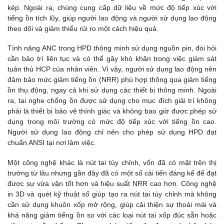
kép. Ngoài ra, chúng cung cấp dữ liệu về mức độ tiếp xúc với
tiếng ồn tích lũy, giúp người lao động và người sử dụng lao động
theo dõi và giảm thiểu rủi ro một cách hiệu quả.
Tính năng ANC trong HPD thông minh sử dụng nguồn pin, đòi hỏi
cần bảo trì liên tục và có thể gây khó khăn trong việc giám sát
tuân thủ HCP của nhân viên. Vì vậy, người sử dụng lao động nên
đảm bảo mức giảm tiếng ồn (NRR) phù hợp thông qua giảm tiếng
ồn thụ động, ngay cả khi sử dụng các thiết bị thông minh. Ngoài
ra, tai nghe chống ồn được sử dụng cho mục đích giải trí không
phải là thiết bị bảo vệ thính giác và không bao giờ được phép sử
dụng trong môi trường có mức độ tiếp xúc với tiếng ồn cao.
Người sử dụng lao động chỉ nên cho phép sử dụng HPD đạt
chuẩn ANSI tại nơi làm việc.
Một công nghệ khác là nút tai tùy chỉnh, vốn đã có mặt trên thị
trường từ lâu nhưng gần đây đã có một số cải tiến đáng kể để đạt
được sự vừa vặn tốt hơn và hiệu suất NRR cao hơn. Công nghệ
in 3D và quét kỹ thuật số giúp tạo ra nút tai tùy chỉnh mà không
cần sử dụng khuôn xốp mở rộng, giúp cải thiện sự thoải mái và
khả năng giảm tiếng ồn so với các loại nút tai xốp đúc sẵn hoặc