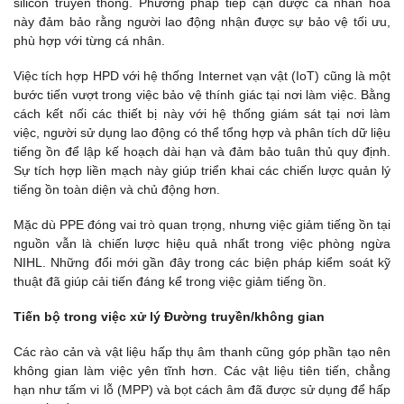
silicon truyền thống. Phương pháp tiếp cận được cá nhân hóa
này đảm bảo rằng người lao động nhận được sự bảo vệ tối ưu,
phù hợp với từng cá nhân.
Việc tích hợp HPD với hệ thống Internet vạn vật (IoT) cũng là một
bước tiến vượt trong việc bảo vệ thính giác tại nơi làm việc. Bằng
cách kết nối các thiết bị này với hệ thống giám sát tại nơi làm
việc, người sử dụng lao động có thể tổng hợp và phân tích dữ liệu
tiếng ồn để lập kế hoạch dài hạn và đảm bảo tuân thủ quy định.
Sự tích hợp liền mạch này giúp triển khai các chiến lược quản lý
tiếng ồn toàn diện và chủ động hơn.
Mặc dù PPE đóng vai trò quan trọng, nhưng việc giảm tiếng ồn tại
nguồn vẫn là chiến lược hiệu quả nhất trong việc phòng ngừa
NIHL. Những đổi mới gần đây trong các biện pháp kiểm soát kỹ
thuật đã giúp cải tiến đáng kể trong việc giảm tiếng ồn.
Tiến bộ trong việc xử lý Đường truyền/không gian
Các rào cản và vật liệu hấp thụ âm thanh cũng góp phần tạo nên
không gian làm việc yên tĩnh hơn. Các vật liệu tiên tiến, chẳng
hạn như tấm vi lỗ (MPP) và bọt cách âm đã được sử dụng để hấp