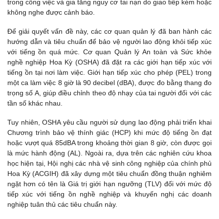
trong công việc và gia tăng nguy cơ tai nạn do giao tiếp kém hoặc
không nghe được cảnh báo.
Để giải quyết vấn đề này, các cơ quan quản lý đã ban hành các
hướng dẫn và tiêu chuẩn để bảo vệ người lao động khỏi tiếp xúc
với tiếng ồn quá mức. Cơ quan Quản lý An toàn và Sức khỏe
nghề nghiệp Hoa Kỳ (OSHA) đã đặt ra các giới hạn tiếp xúc với
tiếng ồn tại nơi làm việc. Giới hạn tiếp xúc cho phép (PEL) trong
một ca làm việc 8 giờ là 90 decibel (dBA), được đo bằng thang đo
trọng số A, giúp điều chỉnh theo độ nhạy của tai người đối với các
tần số khác nhau.
Tuy nhiên, OSHA yêu cầu người sử dụng lao động phải triển khai
Chương trình bảo vệ thính giác (HCP) khi mức độ tiếng ồn đạt
hoặc vượt quá 85dBA trong khoảng thời gian 8 giờ, còn được gọi
là mức hành động (AL). Ngoài ra, dựa trên các nghiên cứu khoa
học hiện tại, Hội nghị các nhà vệ sinh công nghiệp của chính phủ
Hoa Kỳ (ACGIH) đã xây dựng một tiêu chuẩn đồng thuận nghiêm
ngặt hơn có tên là Giá trị giới hạn ngưỡng (TLV) đối với mức độ
tiếp xúc với tiếng ồn nghề nghiệp và khuyến nghị các doanh
nghiệp tuân thủ các tiêu chuẩn này.