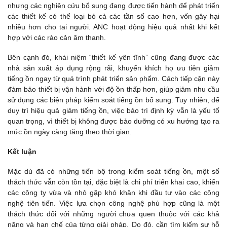
nhưng các nghiên cứu bổ sung đang được tiến hành để phát triển
các thiết kế có thể loại bỏ cả các tần số cao hơn, vốn gây hại
nhiều hơn cho tai người. ANC hoạt động hiệu quả nhất khi kết
hợp với các rào cản âm thanh.
Bên cạnh đó, khái niệm “thiết kế yên tĩnh” cũng đang được các
nhà sản xuất áp dụng rộng rãi, khuyến khích họ ưu tiên giảm
tiếng ồn ngay từ quá trình phát triển sản phẩm. Cách tiếp cận này
đảm bảo thiết bị vận hành với độ ồn thấp hơn, giúp giảm nhu cầu
sử dụng các biện pháp kiểm soát tiếng ồn bổ sung. Tuy nhiên, để
duy trì hiệu quả giảm tiếng ồn, việc bảo trì định kỳ vẫn là yếu tố
quan trọng, vì thiết bị không được bảo dưỡng có xu hướng tạo ra
mức ồn ngày càng tăng theo thời gian.
Kết luận
Mặc dù đã có những tiến bộ trong kiểm soát tiếng ồn, một số
thách thức vẫn còn tồn tại, đặc biệt là chi phí triển khai cao, khiến
các công ty vừa và nhỏ gặp khó khăn khi đầu tư vào các công
nghệ tiên tiến. Việc lựa chọn công nghệ phù hợp cũng là một
thách thức đối với những người chưa quen thuộc với các khả
năng và hạn chế của từng giải pháp. Do đó, cần tìm kiếm sự hỗ