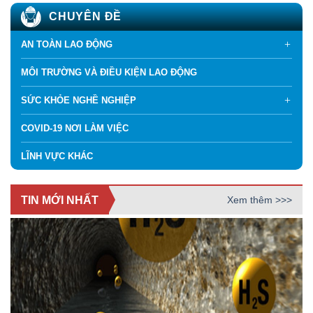
CHUYÊN ĐỀ
AN TOÀN LAO ĐỘNG
MÔI TRƯỜNG VÀ ĐIỀU KIỆN LAO ĐỘNG
SỨC KHỎE NGHỀ NGHIỆP
COVID-19 NƠI LÀM VIỆC
LĨNH VỰC KHÁC
TIN MỚI NHẤT
Xem thêm >>>