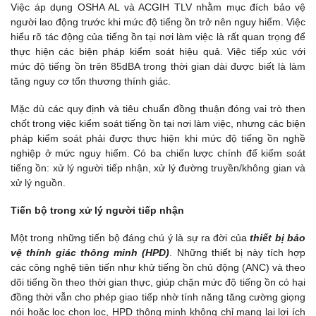
Việc áp dụng OSHA AL và ACGIH TLV nhằm mục đích bảo vệ
người lao động trước khi mức độ tiếng ồn trở nên nguy hiểm. Việc
hiểu rõ tác động của tiếng ồn tại nơi làm việc là rất quan trọng để
thực hiện các biện pháp kiểm soát hiệu quả. Việc tiếp xúc với
mức độ tiếng ồn trên 85dBA trong thời gian dài được biết là làm
tăng nguy cơ tổn thương thính giác.
Mặc dù các quy định và tiêu chuẩn đồng thuận đóng vai trò then
chốt trong việc kiểm soát tiếng ồn tại nơi làm việc, nhưng các biện
pháp kiểm soát phải được thực hiện khi mức độ tiếng ồn nghề
nghiệp ở mức nguy hiểm. Có ba chiến lược chính để kiểm soát
tiếng ồn: xử lý người tiếp nhận, xử lý đường truyền/không gian và
xử lý nguồn.
Tiến bộ trong xử lý người tiếp nhận
Một trong những tiến bộ đáng chú ý là sự ra đời của
thiết bị bảo
vệ thính giác thông minh (HPD)
. Những thiết bị này tích hợp
các công nghệ tiên tiến như khử tiếng ồn chủ động (ANC) và theo
dõi tiếng ồn theo thời gian thực, giúp chặn mức độ tiếng ồn có hại
đồng thời vẫn cho phép giao tiếp nhờ tính năng tăng cường giọng
nói hoặc lọc chọn lọc, HPD thông minh không chỉ mang lại lợi ích