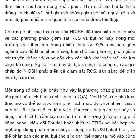
thực hiện các hành động khắc phục. Hạn chế thứ hai là thiếu
thông tin chi tiết về thời gian và không gian về mối nguy hiểm và
mức độ phơi nhiễm liên quan đến các mẫu được thu thập.
Chương trình khai thác mỏ của NIOSH đã thực hiện nghiên cứu
về các phương pháp giám sát RCS và bụi hô hấp trong môi
trường khai thác mỏ trong nhiều thập kỷ. Điều này bao gồm
nghiên cứu để khắc phục những hạn chế của phương pháp giám
sát truyền thống và cung cấp cho các nhà khai thác mỏ các lựa
chọn bổ sung. Nghiên cứu này đã tạo ra một bộ công cụ các giải
pháp do NIOSH phát triển để giám sát RCS, sẵn sàng để triển
khai tại các mỏ.
Một trong số các giải pháp như vậy là phương pháp giám sát có
tên gọi Phân tích thạch anh nhanh (RQA). Với RQA, các nhà khai
thác mỏ có thể tự thực hiện phân tích mức độ phơi nhiễm thạch
anh hô hấp vào cuối ca làm việc. Phương pháp giám sát này sử
dụng một thiết bị cầm tay có sẵn trên thị trường (máy quang phổ
hồng ngoại biến đổi Fourier hoặc thiết bị FTIR) và kết hợp với
một ứng dụng phần mềm chuyên dụng do NIOSH phát triển, có
thể phân tích các mẫu bụi cho silic tinh thể ngay tại mỏ vào cùng