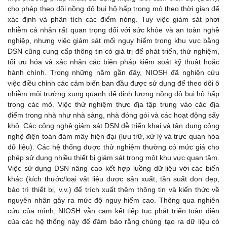
cho phép theo dõi nồng độ bụi hô hấp trong mỏ theo thời gian để
xác định và phân tích các điểm nóng. Tuy việc giám sát phơi
nhiễm cá nhân rất quan trọng đối với sức khỏe và an toàn nghề
nghiệp, nhưng việc giám sát mối nguy hiểm trong khu vực bằng
DSN cũng cung cấp thông tin có giá trị để phát triển, thử nghiệm,
tối ưu hóa và xác nhận các biện pháp kiểm soát kỹ thuật hoặc
hành chính. Trong những năm gần đây, NIOSH đã nghiên cứu
việc điều chỉnh các cảm biến ban đầu được sử dụng để theo dõi ô
nhiễm môi trường xung quanh để định lượng nồng độ bụi hô hấp
trong các mỏ. Việc thử nghiệm thực địa tập trung vào các địa
điểm trong nhà như nhà sàng, nhà đóng gói và các hoạt động sấy
khô. Các công nghệ giám sát DSN dễ triển khai và tận dụng công
nghệ điện toán đám mây hiện đại (lưu trữ, xử lý và trực quan hóa
dữ liệu). Các hệ thống được thử nghiệm thường có mức giá cho
phép sử dụng nhiều thiết bị giám sát trong một khu vực quan tâm.
Việc sử dụng DSN nâng cao kết hợp luồng dữ liệu với các biến
khác (kích thước/loại vật liệu được sản xuất, tần suất dọn dẹp,
bảo trì thiết bị, v.v.) để trích xuất thêm thông tin và kiến ​​thức về
nguyên nhân gây ra mức độ nguy hiểm cao. Thông qua nghiên
cứu của mình, NIOSH vẫn cam kết tiếp tục phát triển toàn diện
của các hệ thống này để đảm bảo rằng chúng tạo ra dữ liệu có