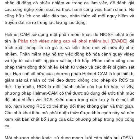
nhân di động có nhiều nhiệm vụ trong ca làm việc, để đánh giá
các công nghệ kiểm soát và thực hành công việc hành chính. Nó
cũng hữu ích cho việc đào tạo, nhận thức về mối nguy hiểm và
truyền đạt rủi ro trong lực lượng lao động.
Helmet-CAM sử dụng một phần mềm khác do NIOSH phát triển
tên là
Phân tích video nâng cao về phơi nhiễm bụi (EVADE)
để
trích xuất thông tin có giá trị và kiến ​​thức mới về mức độ phơi
nhiễm. Phần mềm này hỗ trợ việc đồng bộ hóa cảnh quay video
và tệp từ các thiết bị giám sát bụi hô hấp. Phần mềm cũng cho
phép thêm đồng thời nhiều kênh từ video và các thiết bị giám sát
bụi. Hạn chế cố hữu của phương pháp Helmet-CAM là loại thiết bị
giám sát cá nhân có thể đeo được không cho phép đo RCS cụ
thể. Tuy nhiên, RCS là một thành phần của bụi hô hấp, vì vậy,
phương pháp Helmet-CAM có thể được sử dụng để ước tính mức
độ phơi nhiễm với RCS. Điều quan trọng cần lưu ý là ở một số
mỏ, hàm lượng RCS có thể thay đổi theo không gian và thời gian.
Các nhà khai thác mỏ phải nhận thức được khía cạnh này và nên
xem xét bản chất bổ sung của các phương pháp trong hộp công
cụ.
Một phương pháp khác, sử dụng mạng lưới cảm biến bụi (DSN),