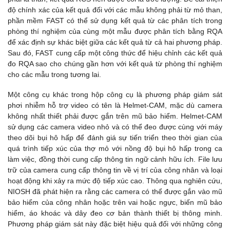
độ chính xác của kết quả đối với các mẫu không phải từ mỏ than,
phần mềm FAST có thể sử dụng kết quả từ các phân tích trong
phòng thí nghiệm của cùng một mẫu được phân tích bằng RQA
để xác định sự khác biệt giữa các kết quả từ cả hai phương pháp.
Sau đó, FAST cung cấp một công thức để hiệu chỉnh các kết quả
đo RQA sao cho chúng gần hơn với kết quả từ phòng thí nghiệm
cho các mẫu trong tương lai.
Một công cụ khác trong hộp công cụ là phương pháp giám sát
phơi nhiễm hỗ trợ video có tên là Helmet-CAM, mặc dù camera
không nhất thiết phải được gắn trên mũ bảo hiểm. Helmet-CAM
sử dụng các camera video nhỏ và có thể đeo được cùng với máy
theo dõi bụi hô hấp để đánh giá sự tiến triển theo thời gian của
quá trình tiếp xúc của thợ mỏ với nồng độ bụi hô hấp trong ca
làm việc, đồng thời cung cấp thông tin ngữ cảnh hữu ích. File lưu
trữ của camera cung cấp thông tin về vị trí của công nhân và loại
hoạt động khi xảy ra mức độ tiếp xúc cao. Thông qua nghiên cứu,
NIOSH đã phát hiện ra rằng các camera có thể được gắn vào mũ
bảo hiểm của công nhân hoặc trên vai hoặc ngực, biến mũ bảo
hiểm, áo khoác và dây đeo cơ bản thành thiết bị thông minh.
Phương pháp giám sát này đặc biệt hiệu quả đối với những công