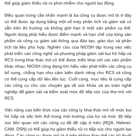
thể giúp giảm thiểu rủi ro phơi nhiễm cho người lao động.
Điều quan trọng cần nhấn mạnh là ba công cụ được mô tả ở đây
có thể được áp dụng bằng một số máy phân tích và giám sát có
sẵn trên thị trường và không giới hạn ở một sản phẩm cụ thể.
Người dùng phải hiểu được điểm mạnh và hạn chế của từng sản
phẩm và công cụ giám sát thông qua đào tạo, giáo dục và phân
tích tài liệu phù hợp. Nghiên cứu của NIOSH tập trung vào việc
phát triển các công nghệ và phương pháp giám sát bụi hô hấp và
RCS trong khai thác mỏ có thể được triển khai với các sản phẩm
khác nhau. NIOSH cũng đang tìm hiểu việc phát triển các công cụ
bổ sung, chẳng hạn như cảm biến dành riêng cho RCS và cũng
có thể cung cấp dữ liệu liên tục. Cuối cùng, mục tiêu là cung cấp
các công cụ cho các chuyên gia về sức khỏe và an toàn nghề
nghiệp để giám sát và kiểm soát mức độ tiếp xúc của thợ mỏ với
RCS.
Việc nâng cao kiến ​​thức của các công ty khai thác mỏ về mức bụi
hô hấp và silic tinh thể trong môi trường của họ và mức độ tiếp
xúc liên quan với các công cụ đã đề cập ở trên (RQA, Helmet-
CAM, DSN) có thể giúp họ giảm thiểu rủi ro tiếp xúc cho người lao
động. Các công cụ được mô tả ở trên không thay thế các kỹ thuật