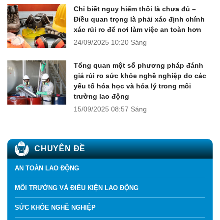
Chỉ biết nguy hiểm thôi là chưa đủ –
Điều quan trọng là phải xác định chính
xác rủi ro để nơi làm việc an toàn hơn
24/09/2025
10:20 Sáng
Tổng quan một số phương pháp đánh
giá rủi ro sức khỏe nghề nghiệp do các
yếu tố hóa học và hóa lý trong môi
trường lao động
15/09/2025
08:57 Sáng
CHUYÊN ĐỀ
AN TOÀN LAO ĐỘNG
MÔI TRƯỜNG VÀ ĐIỀU KIỆN LAO ĐỘNG
SỨC KHỎE NGHỀ NGHIỆP