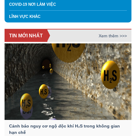
COVID-19 NƠI LÀM VIỆC
LĨNH VỰC KHÁC
TIN MỚI NHẤT
Xem thêm >>>
Cảnh báo nguy cơ ngộ độc khí H₂S trong không gian
hạn chế