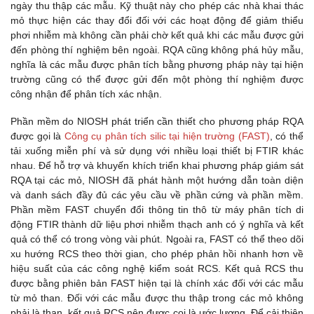
ngày thu thập các mẫu. Kỹ thuật này cho phép các nhà khai thác
mỏ thực hiện các thay đổi đối với các hoạt động để giảm thiểu
phơi nhiễm mà không cần phải chờ kết quả khi các mẫu được gửi
đến phòng thí nghiệm bên ngoài. RQA cũng không phá hủy mẫu,
nghĩa là các mẫu được phân tích bằng phương pháp này tại hiện
trường cũng có thể được gửi đến một phòng thí nghiệm được
công nhận để phân tích xác nhận.
Phần mềm do NIOSH phát triển cần thiết cho phương pháp RQA
được gọi là
Công cụ phân tích silic tại hiện trường (FAST)
, có thể
tải xuống miễn phí và sử dụng với nhiều loại thiết bị FTIR khác
nhau. Để hỗ trợ và khuyến khích triển khai phương pháp giám sát
RQA tại các mỏ, NIOSH đã phát hành một hướng dẫn toàn diện
và danh sách đầy đủ các yêu cầu về phần cứng và phần mềm.
Phần mềm FAST chuyển đổi thông tin thô từ máy phân tích di
động FTIR thành dữ liệu phơi nhiễm thạch anh có ý nghĩa và kết
quả có thể có trong vòng vài phút. Ngoài ra, FAST có thể theo dõi
xu hướng RCS theo thời gian, cho phép phản hồi nhanh hơn về
hiệu suất của các công nghệ kiểm soát RCS. Kết quả RCS thu
được bằng phiên bản FAST hiện tại là chính xác đối với các mẫu
từ mỏ than. Đối với các mẫu được thu thập trong các mỏ không
phải là than, kết quả RCS nên được coi là ước lượng. Để cải thiện