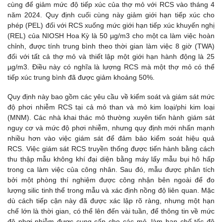
cùng để giảm mức độ tiếp xúc của thợ mỏ với RCS vào tháng 4
năm 2024. Quy định cuối cùng này giảm giới hạn tiếp xúc cho
phép (PEL) đối với RCS xuống mức giới hạn tiếp xúc khuyến nghị
(REL) của NIOSH Hoa Kỳ là 50 µg/m3 cho một ca làm việc hoàn
chỉnh, được tính trung bình theo thời gian làm việc 8 giờ (TWA)
đối với tất cả thợ mỏ và thiết lập một giới hạn hành động là 25
µg/m3. Điều này có nghĩa là lượng RCS mà một thợ mỏ có thể
tiếp xúc trung bình đã được giảm khoảng 50%.
Quy định này bao gồm các yêu cầu về kiểm soát và giám sát mức
độ phơi nhiễm RCS tại cả mỏ than và mỏ kim loại/phi kim loại
(MNM). Các nhà khai thác mỏ thường xuyên tiến hành giám sát
nguy cơ và mức độ phơi nhiễm, nhưng quy định mới nhấn mạnh
nhiều hơn vào việc giám sát để đảm bảo kiểm soát hiệu quả
RCS. Việc giám sát RCS truyền thống được tiến hành bằng cách
thu thập mẫu không khí đại diện bằng máy lấy mẫu bụi hô hấp
trong ca làm việc của công nhân. Sau đó, mẫu được phân tích
bởi một phòng thí nghiệm được công nhận bên ngoài để đo
lượng silic tinh thể trong mẫu và xác định nồng độ liên quan. Mặc
dù cách tiếp cận này đã được xác lập rõ ràng, nhưng một hạn
chế lớn là thời gian, có thể lên đến vài tuần, để thông tin về mức
độ phơi nhiễm được cung cấp cho các mỏ, làm hạn chế tốc độ