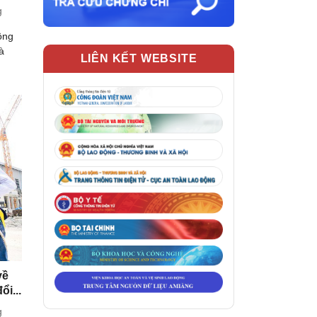
g
ông
à
LIÊN KẾT WEBSITE
về
ổi...
g