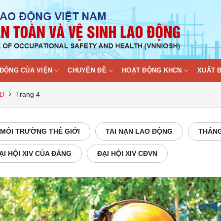
ĐỘNG CỦA VIỆN
CHUYÊN ĐỀ
HOẠT ĐỘNG KHCN
XUẤT 
LĐ
Trang 4
MÔI TRƯỜNG THẾ GIỚI
TAI NẠN LAO ĐỘNG
THÁNG
ẠI HỘI XIV CỦA ĐẢNG
ĐẠI HỘI XIV CĐVN