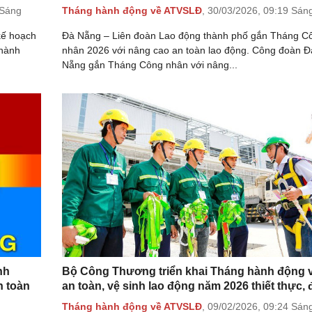
 Sáng
Tháng hành động về ATVSLĐ
,
30/03/2026,
09:19 Sán
kế hoạch
Đà Nẵng – Liên đoàn Lao động thành phố gắn Tháng C
 hành
nhân 2026 với nâng cao an toàn lao động. Công đoàn Đ
Nẵng gắn Tháng Công nhân với nâng...
nh
Bộ Công Thương triển khai Tháng hành động 
n toàn
an toàn, vệ sinh lao động năm 2026 thiết thực, đ
Tháng hành động về ATVSLĐ
,
09/02/2026,
09:24 Sán