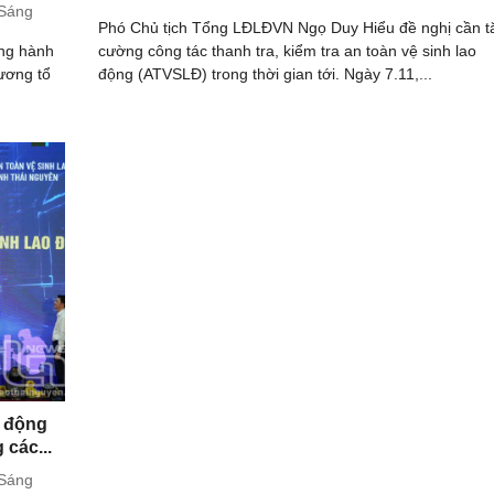
 Sáng
Phó Chủ tịch Tổng LĐLĐVN Ngọ Duy Hiểu đề nghị cần t
áng hành
cường công tác thanh tra, kiểm tra an toàn vệ sinh lao
ương tổ
động (ATVSLĐ) trong thời gian tới. Ngày 7.11,...
 động
 các...
 Sáng