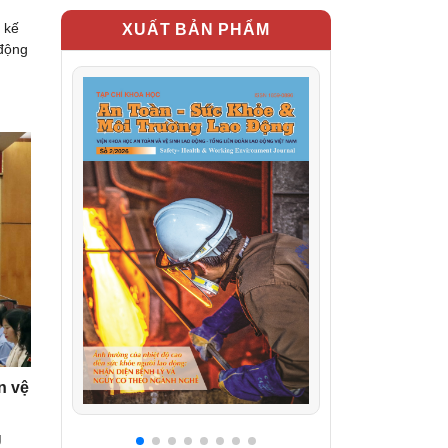
 kế
XUẤT BẢN PHẨM
 động
n vệ
g