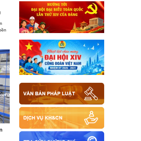
g
n
 bền
n