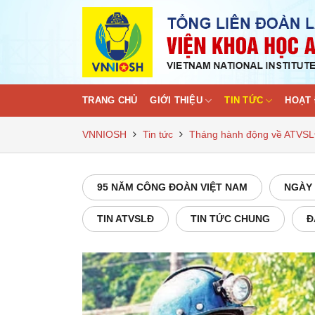
Skip
to
content
TRANG CHỦ
GIỚI THIỆU
TIN TỨC
HOẠT 
VNNIOSH
Tin tức
Tháng hành động về ATVS
95 NĂM CÔNG ĐOÀN VIỆT NAM
NGÀY 
TIN ATVSLĐ
TIN TỨC CHUNG
Đ