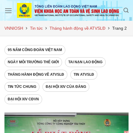
Skip
to
content
VNNIOSH
Tin tức
Tháng hành động về ATVSLĐ
Trang 2
95 NĂM CÔNG ĐOÀN VIỆT NAM
NGÀY MÔI TRƯỜNG THẾ GIỚI
TAI NẠN LAO ĐỘNG
THÁNG HÀNH ĐỘNG VỀ ATVSLĐ
TIN ATVSLĐ
TIN TỨC CHUNG
ĐẠI HỘI XIV CỦA ĐẢNG
ĐẠI HỘI XIV CĐVN