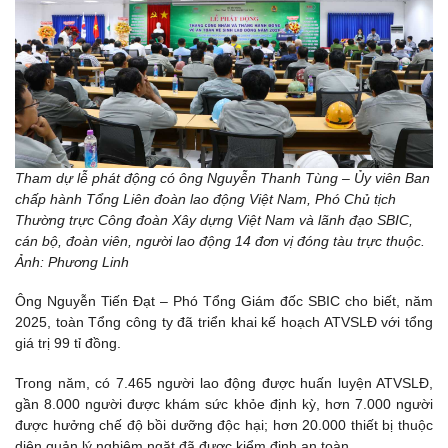
Tham dự lễ phát động có ông Nguyễn Thanh Tùng – Ủy viên Ban
chấp hành Tổng Liên đoàn lao động Việt Nam, Phó Chủ tịch
Thường trực Công đoàn Xây dựng Việt Nam và lãnh đạo SBIC,
cán bộ, đoàn viên, người lao động 14 đơn vị đóng tàu trực thuộc.
Ảnh: Phương Linh
Ông Nguyễn Tiến Đạt – Phó Tổng Giám đốc SBIC cho biết, năm
2025, toàn Tổng công ty đã triển khai kế hoạch ATVSLĐ với tổng
giá trị 99 tỉ đồng.
Trong năm, có 7.465 người lao động được huấn luyện ATVSLĐ,
gần 8.000 người được khám sức khỏe định kỳ, hơn 7.000 người
được hưởng chế độ bồi dưỡng độc hại; hơn 20.000 thiết bị thuộc
diện quản lý nghiêm ngặt đã được kiểm định an toàn.