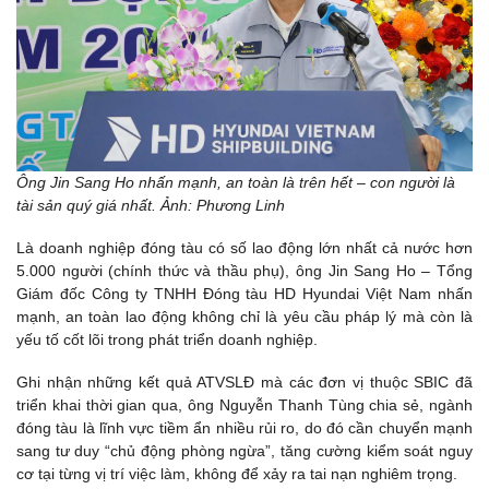
Ông Jin Sang Ho nhấn mạnh, an toàn là trên hết – con người là
tài sản quý giá nhất. Ảnh: Phương Linh
Là doanh nghiệp đóng tàu có số lao động lớn nhất cả nước hơn
5.000 người (chính thức và thầu phụ), ông Jin Sang Ho – Tổng
Giám đốc Công ty TNHH Đóng tàu HD Hyundai Việt Nam nhấn
mạnh, an toàn lao động không chỉ là yêu cầu pháp lý mà còn là
yếu tố cốt lõi trong phát triển doanh nghiệp.
Ghi nhận những kết quả ATVSLĐ mà các đơn vị thuộc SBIC đã
triển khai thời gian qua, ông Nguyễn Thanh Tùng chia sẻ, ngành
đóng tàu là lĩnh vực tiềm ẩn nhiều rủi ro, do đó cần chuyển mạnh
sang tư duy “chủ động phòng ngừa”, tăng cường kiểm soát nguy
cơ tại từng vị trí việc làm, không để xảy ra tai nạn nghiêm trọng.