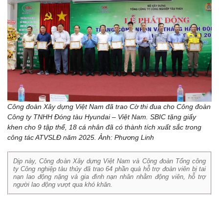
Công đoàn Xây dựng Việt Nam đã trao Cờ thi đua cho Công đoàn
Công ty TNHH Đóng tàu Hyundai – Việt Nam. SBIC tặng giấy
khen cho 9 tập thể, 18 cá nhân đã có thành tích xuất sắc trong
công tác ATVSLĐ năm 2025. Ảnh: Phương Linh
Dịp này, Công đoàn Xây dựng Việt Nam và Công đoàn Tổng công
ty Công nghiệp tàu thủy đã trao 64 phần quà hỗ trợ đoàn viên bị tai
nạn lao động nặng và gia đình nạn nhân nhằm động viên, hỗ trợ
người lao động vượt qua khó khăn.