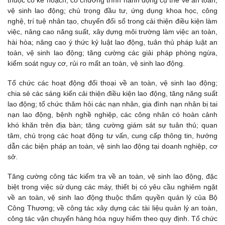
thuộc có kế hoạch, có chương trình hành động cụ thể về an toàn,
vệ sinh lao động; chú trọng đầu tư, ứng dụng khoa học, công
nghệ, trí tuệ nhân tạo, chuyển đổi số trong cải thiện điều kiện làm
việc, nâng cao năng suất, xây dựng môi trường làm việc an toàn,
hài hòa; nâng cao ý thức kỷ luật lao động, tuân thủ pháp luật an
toàn, vệ sinh lao động; tăng cường các giải pháp phòng ngừa,
kiểm soát nguy cơ, rủi ro mất an toàn, vệ sinh lao động.
Tổ chức các hoạt động đối thoại về an toàn, vệ sinh lao động;
chia sẻ các sáng kiến cải thiện điều kiện lao động, tăng năng suất
lao động; tổ chức thăm hỏi các nạn nhân, gia đình nạn nhân bị tai
nạn lao động, bệnh nghề nghiệp, các công nhân có hoàn cảnh
khó khăn trên địa bàn; tăng cường giám sát sự tuân thủ; quan
tâm, chú trọng các hoạt động tư vấn, cung cấp thông tin, hướng
dẫn các biện pháp an toàn, vệ sinh lao động tại doanh nghiệp, cơ
sở.
Tăng cường công tác kiểm tra về an toàn, vệ sinh lao động, đặc
biệt trong việc sử dụng các máy, thiết bị có yêu cầu nghiêm ngặt
về an toàn, vệ sinh lao động thuộc thẩm quyền quản lý của Bộ
Công Thương; về công tác xây dựng các tài liệu quản lý an toàn,
công tác vận chuyển hàng hóa nguy hiểm theo quy định. Tổ chức