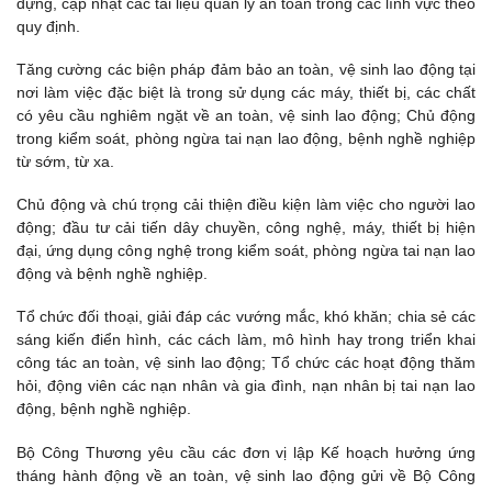
dựng, cập nhật các tài liệu quản lý an toàn trong các lĩnh vực theo
quy định.
Tăng cường các biện pháp đảm bảo an toàn, vệ sinh lao động tại
nơi làm việc đặc biệt là trong sử dụng các máy, thiết bị, các chất
có yêu cầu nghiêm ngặt về an toàn, vệ sinh lao động; Chủ động
trong kiểm soát, phòng ngừa tai nạn lao động, bệnh nghề nghiệp
từ sớm, từ ха.
Chủ động và chú trọng cải thiện điều kiện làm việc cho người lao
động; đầu tư cải tiến dây chuyền, công nghệ, máy, thiết bị hiện
đại, ứng dụng công nghệ trong kiểm soát, phòng ngừa tai nạn lao
động và bệnh nghề nghiệp.
Tổ chức đối thoại, giải đáp các vướng mắc, khó khăn; chia sẻ các
sáng kiến điển hình, các cách làm, mô hình hay trong triển khai
công tác an toàn, vệ sinh lao động; Tổ chức các hoạt động thăm
hỏi, động viên các nạn nhân và gia đình, nạn nhân bị tai nạn lao
động, bệnh nghề nghiệp.
Bộ Công Thương yêu cầu các đơn vị lập Kế hoạch hưởng ứng
tháng hành động về an toàn, vệ sinh lao động gửi về Bộ Công