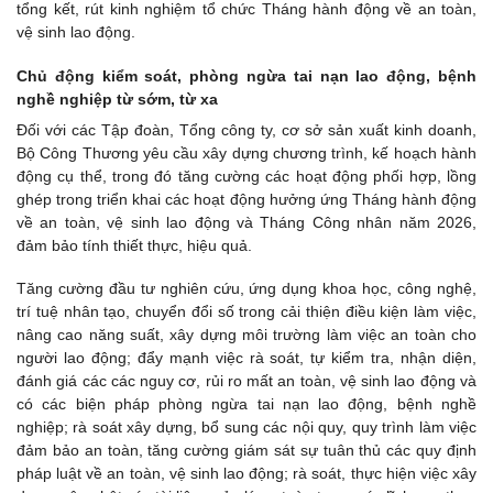
tổng kết, rút kinh nghiệm tổ chức Tháng hành động về an toàn,
vệ sinh lao động.
Chủ động kiểm soát, phòng ngừa tai nạn lao động, bệnh
nghề nghiệp từ sớm, từ ха
Đối với các Tập đoàn, Tổng công ty, cơ sở sản xuất kinh doanh,
Bộ Công Thương yêu cầu xây dựng chương trình, kế hoạch hành
động cụ thể, trong đó tăng cường các hoạt động phối hợp, lồng
ghép trong triển khai các hoạt động hưởng ứng Tháng hành động
về an toàn, vệ sinh lao động và Tháng Công nhân năm 2026,
đảm bảo tính thiết thực, hiệu quả.
Tăng cường đầu tư nghiên cứu, ứng dụng khoa học, công nghệ,
trí tuệ nhân tạo, chuyển đổi số trong cải thiện điều kiện làm việc,
nâng cao năng suất, xây dựng môi trường làm việc an toàn cho
người lao động; đẩy mạnh việc rà soát, tự kiểm tra, nhận diện,
đánh giá các các nguy cơ, rủi ro mất an toàn, vệ sinh lao động và
có các biện pháp phòng ngừa tai nạn lao động, bệnh nghề
nghiệp; rà soát xây dựng, bổ sung các nội quy, quy trình làm việc
đảm bảo an toàn, tăng cường giám sát sự tuân thủ các quy định
pháp luật về an toàn, vệ sinh lao động; rà soát, thực hiện việc xây