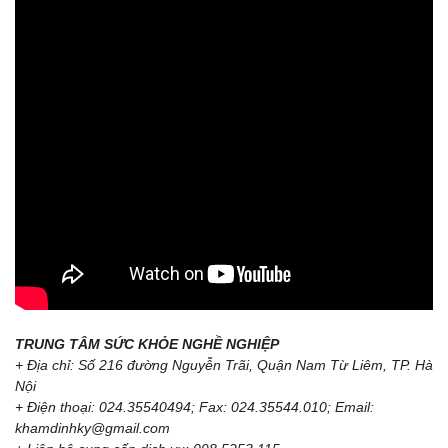
TRUNG TÂM SỨC KHỎE NGHỀ NGHIỆP
+ Địa chỉ: Số 216 đường Nguyễn Trãi, Quận Nam Từ Liêm, TP. Hà
Nội
+ Điện thoại: 024.35540494; Fax: 024.35544.010; Email:
khamdinhky@gmail.com