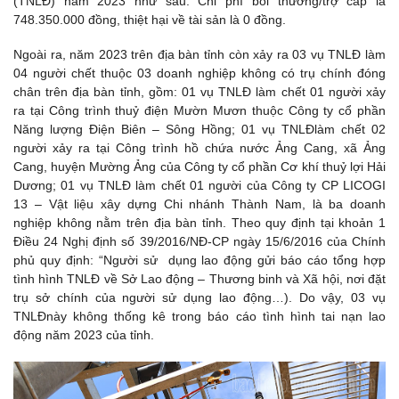
(TNLĐ) năm 2023 như sau: Chi phí bồi thường/trợ cấp là
748.350.000 đồng, thiệt hại về tài sản là 0 đồng.
Ngoài ra, năm 2023 trên địa bàn tỉnh còn xảy ra 03 vụ TNLĐ làm
04 người chết thuộc 03 doanh nghiệp không có trụ chính đóng
chân trên địa bàn tỉnh, gồm: 01 vụ TNLĐ làm chết 01 người xảy
ra tại Công trình thuỷ điện Mườn Mươn thuộc Công ty cổ phần
Năng lượng Điện Biên – Sông Hồng; 01 vụ TNLĐlàm chết 02
người xảy ra tại Công trình hồ chứa nước Ảng Cang, xã Ảng
Cang, huyện Mường Ảng của Công ty cổ phần Cơ khí thuỷ lợi Hải
Dương;
01 vụ TNLĐ làm chết
01 người của Công ty CP LICOGI
13 – Vật liệu xây dựng Chi nhánh Thành Nam,
là ba doanh
nghiệp không nằm trên địa bàn tỉnh. Theo quy định tại khoản 1
Điều 24 Nghị định số 39/2016/NĐ-CP ngày 15/6/2016 của Chính
phủ quy định: “Người sử dụng lao động gửi báo cáo tổng hợp
tình hình TNLĐ về Sở Lao động – Thương binh và Xã hội, nơi đặt
trụ sở chính của người sử dụng lao động…). Do vậy, 03 vụ
TNLĐnày không thống kê trong báo cáo tình hình tai nạn lao
động năm 2023 của tỉnh.