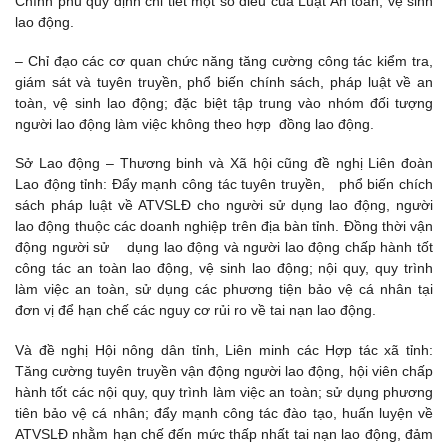
Chính phủ quy định chi tiết một số điều của Luật An toàn, vệ sinh
lao động.
– Chỉ đạo các cơ quan chức năng tăng cường công tác kiểm tra,
giám sát và tuyên truyền, phổ biến chính sách, pháp luật về an
toàn, vệ sinh lao động; đặc biệt tập trung vào nhóm đối tượng
người lao động làm việc không theo hợp đồng lao động.
Sở Lao động – Thương binh và Xã hội cũng đề nghị Liên đoàn
Lao động tỉnh: Đẩy mạnh công tác tuyên truyền, phổ biến chích
sách pháp luật về ATVSLĐ cho người sử dụng lao động, người
lao động thuộc các doanh nghiệp trên địa bàn tỉnh. Đồng thời vận
động người sử dụng lao động và người lao động chấp hành tốt
công tác an toàn lao động, vệ sinh lao động; nội quy, quy trình
làm việc an toàn, sử dụng các phương tiện bảo vệ cá nhân tại
đơn vị để hạn chế các nguy cơ rủi ro về tai nạn lao động.
Và đề nghị Hội nông dân tỉnh, Liên minh các Hợp tác xã tỉnh:
Tăng cường tuyên truyền vận động người lao động, hội viên chấp
hành tốt các nội quy, quy trình làm việc an toàn; sử dụng phương
tiên bảo vệ cá nhân; đẩy mạnh công tác đào tạo, huấn luyện về
ATVSLĐ nhằm hạn chế đến mức thấp nhất tai nạn lao động, đảm