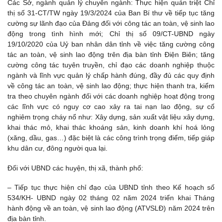
Các Sở, ngành quản lý chuyên ngành: Thực hiện quán triệt Chỉ
thị số 31-CT/TW ngày 19/3/2024 của Ban Bí thư về tiếp tục tăng
cường sự lãnh đạo của Đảng đối với công tác an toàn, vệ sinh lao
động trong tình hình mới; Chỉ thị số 09/CT-UBND ngày
19/10/2020 của Uỷ ban nhân dân tỉnh về việc tăng cường công
tác an toàn, vệ sinh lao động trên địa bàn tỉnh Điện Biên; tăng
cường công tác tuyên truyền, chỉ đạo các doanh nghiệp thuộc
ngành và lĩnh vực quản lý chấp hành đúng, đầy đủ các quy định
về công tác an toàn, vệ sinh lao động; thực hiện thanh tra, kiểm
tra theo chuyên ngành đối với các doanh nghiệp hoạt động trong
các lĩnh vực có nguy cơ cao xảy ra tai nạn lao động, sự cố
nghiêm trọng cháy nổ như: Xây dựng, sản xuất vật liệu xây dựng,
khai thác mỏ, khai thác khoáng sản, kinh doanh khí hoá lỏng
(xăng, dầu, gas…) đặc biệt là các công trình trọng điểm, tiếp giáp
khu dân cư, đông người qua lại.
Đối với UBND các huyện, thị xã, thành phố:
– Tiếp tục thực hiện chỉ đạo của UBND tỉnh theo Kế hoạch số
534/KH- UBND ngày 02 tháng 02 năm 2024 triển khai Tháng
hành động về an toàn, vệ sinh lao động (ATVSLĐ) năm 2024 trên
địa bàn tỉnh.