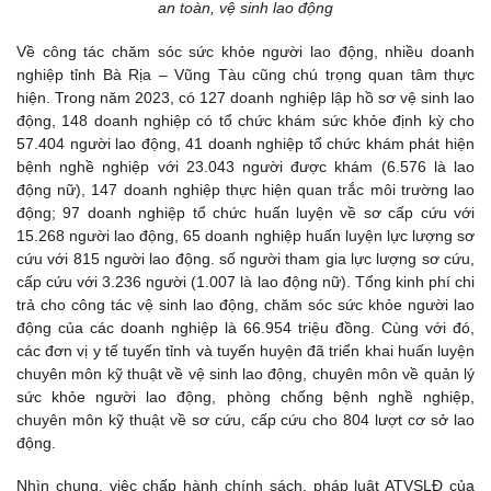
an toàn, vệ sinh lao động
Về công tác chăm sóc sức khỏe người lao động, nhiều doanh
nghiệp tỉnh Bà Rịa – Vũng Tàu cũng chú trọng quan tâm thực
hiện. Trong năm 2023, có 127 doanh nghiệp lập hồ sơ vệ sinh lao
động, 148 doanh nghiệp có tổ chức khám sức khỏe định kỳ cho
57.404 người lao động, 41 doanh nghiệp tổ chức khám phát hiện
bệnh nghề nghiệp với 23.043 người được khám (6.576 là lao
động nữ), 147 doanh nghiệp thực hiện quan trắc môi trường lao
động; 97 doanh nghiệp tổ chức huấn luyện về sơ cấp cứu với
15.268 người lao động, 65 doanh nghiệp huấn luyện lực lượng sơ
cứu với 815 người lao động. số người tham gia lực lượng sơ cứu,
cấp cứu với 3.236 người (1.007 là lao động nữ). Tổng kinh phí chi
trả cho công tác vệ sinh lao động, chăm sóc sức khỏe người lao
động của các doanh nghiệp là 66.954 triệu đồng. Cùng với đó,
các đơn vị y tế tuyến tỉnh và tuyến huyện đã triển khai huấn luyện
chuyên môn kỹ thuật về vệ sinh lao động, chuyên môn về quản lý
sức khỏe người lao động, phòng chống bệnh nghề nghiệp,
chuyên môn kỹ thuật về sơ cứu, cấp cứu cho 804 lượt cơ sở lao
động.
Nhìn chung, việc chấp hành chính sách, pháp luật ATVSLĐ của