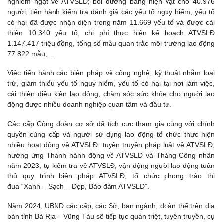
nghiêm ngặt về ATVSLĐ; bồi dưỡng bằng hiện vật cho 40.976
người; tiến hành kiểm tra đánh giá các yếu tố nguy hiểm, yếu tố
có hại đã được nhận diện trong năm 11.669 yếu tố và được cải
thiện 10.340 yếu tố; chi phí thực hiện kế hoạch ATVSLĐ
1.147.417 triệu đồng, tổng số mẫu quan trắc môi trường lao động
77.822 mẫu,…
Việc tiến hành các biện pháp về công nghệ, kỹ thuật nhằm loại
trừ, giảm thiểu yếu tố nguy hiểm, yếu tố có hại tại nơi làm việc,
cải thiện điều kiện lao động, chăm sóc sức khỏe cho người lao
động được nhiều doanh nghiệp quan tâm và đầu tư.
Các cấp Công đoàn cơ sở đã tích cực tham gia cùng với chính
quyền cùng cấp và người sử dụng lao động tổ chức thực hiện
nhiều hoạt động về ATVSLĐ: tuyên truyền pháp luật về ATVSLĐ,
hưởng ứng Thánh hành động về ATVSLĐ và Tháng Công nhân
năm 2023, tự kiểm tra về ATVSLĐ, vận động người lao động tuân
thủ quy trình biện pháp ATVSLĐ, tổ chức phong trào thi
đua “Xanh – Sạch – Đẹp, Bảo đảm ATVSLĐ”.
Năm 2024, UBND các cấp, các Sở, ban ngành, đoàn thể trên địa
bàn tỉnh Bà Rịa – Vũng Tàu sẽ tiếp tục quán triệt, tuyên truyền, cụ