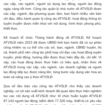
các cấp, các ngành, người sử dụng lao động, người lao động
ngày càng tốt hơn. Công tác quản lý nhà nước về ATVSLĐ được
các cấp, ngành, địa phương quan tâm, ban hành nhiều văn bản
chỉ đạo, điều hành quản lý công tác ATVSLĐ; hoạt động thông tin
tuyên truyền được triển khai với nội dung, hình thức phong phú,
thiết thực.
Kế hoạch tổ chức Tháng hành động về ATVSLĐ, Kế hoạch
ATVSLĐ năm 2023 đã được UBND tỉnh ban hành đã có sự phân
công nhiệm vụ cụ thể cho các sở, ban, ngành, UBND huyện, thị
xã, thành phố nên công tác phối hợp chỉ đạo các hoạt động tuyên
truyền, phát động, hướng dẫn được thực hiện đầy đủ, chi tiết. Vì
vậy, các hoạt động được thực hiện có hiệu quả, nhận thức về
ATVSLĐ trong các cấp, các ngành, các doanh nghiệp và người
lao động tiếp tục được nâng lên; từng bước xây dựng văn hóa an
toàn và nâng cao ý thức ATVSLĐ.
Qua số liệu báo cáo công tác ATVSLĐ cho thấy các doanh
nghiệp, cơ sở sản xuất kinh doanh đã quan tâm thực hiện nghiêm
túc các nội dung về ATVSLĐ như: tổ chức huấn luyện ATVSLĐ
87.143 người lao động; kiểm định 77.326 máy, thiết bị có yêu cầu