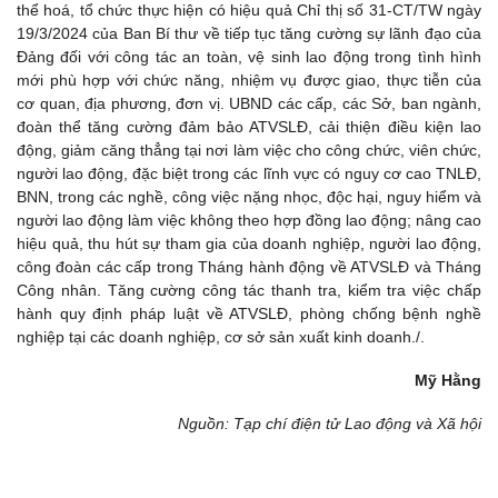
thể hoá, tổ chức thực hiện có hiệu quả Chỉ thị số 31-CT/TW ngày
19/3/2024 của Ban Bí thư về tiếp tục tăng cường sự lãnh đạo của
Đảng đối với công tác an toàn, vệ sinh lao động trong tình hình
mới phù hợp với chức năng, nhiệm vụ được giao, thực tiễn của
cơ quan, địa phương, đơn vị. UBND các cấp, các Sở, ban ngành,
đoàn thể tăng cường đảm bảo ATVSLĐ, cải thiện điều kiện lao
động, giảm căng thẳng tại nơi làm việc cho công chức, viên chức,
người lao động, đặc biệt trong các lĩnh vực có nguy cơ cao TNLĐ,
BNN, trong các nghề, công việc nặng nhọc, độc hại, nguy hiểm và
người lao động làm việc không theo hợp đồng lao động; nâng cao
hiệu quả, thu hút sự tham gia của doanh nghiệp, người lao động,
công đoàn các cấp trong Tháng hành động về ATVSLĐ và Tháng
Công nhân. Tăng cường công tác thanh tra, kiểm tra việc chấp
hành quy định pháp luật về ATVSLĐ, phòng chống bệnh nghề
nghiệp tại các doanh nghiệp, cơ sở sản xuất kinh doanh./.
Mỹ Hằng
Nguồn: Tạp chí điện tử Lao động và Xã hội