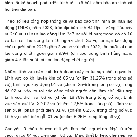
hiện tốt kế hoạch phát triển kinh tế – xã hội, đảm bảo an sinh xã
hội trên địa bàn.
Theo số liệu tổng hợp thống kê và báo cáo tình hình tai nạn lao
động (TNLĐ), năm 2023, trên địa bàn tỉnh Bà Rịa – Vũng Tàu xảy
ra 246 vụ tai nạn lao động làm 247 người bị nạn; trong đó có 16
vụ tai nạn lao động làm 16 người chết. Số vụ tai nạn lao động
chết người năm 2023 giảm 2 vụ so với năm 2022, tần suất tai nạn
lao động chết người giảm 9,9% (chỉ tiêu trung bình hằng năm,
giảm 4% tần suất tai nạn lao động chết người).
Những lĩnh vực sản xuất kinh doanh xảy ra tai nạn chết người là:
Lĩnh vực cơ khí luyện kim có 05 vụ (chiếm 31,25% trong tổng số
vụ); Lĩnh vực xây dựng 04 vụ (chiếm 25% trong tổng số vụ, trong
đó 02 vụ xảy ra tại các công trình người dân làm chủ đầu tư);
Lĩnh vực dịch vụ: 03 vụ (chiếm 18,75% trong tổng số vụ); Lĩnh
vực sản xuất VLXD 02 vụ (chiếm 12,5% trong tổng số); Lĩnh vực
sản xuất, phân phối điện 01 vụ (chiếm 6,25% trong tổng số vụ);
Lĩnh vực chế biến gỗ: 01 vụ (chiếm 6,25% trong tổng số vụ).
Các yếu tố chấn thương chủ yếu làm chết người do: Ngã từ trên
cao, rơi có 04 vụ; Điện giật: 03 vụ; Máy, thiết bị kẹp, chèn ép, va