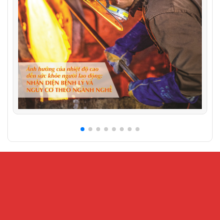
CỔNG THÔNG TIN ĐIỆN TỬ VIỆN KHOA HỌC AN
TOÀN VÀ VỆ SINH LAO ĐỘNG
Địa chỉ:
Số 99 Trần Quốc Toản, phường Cửa Nam, Hà Nội – Số