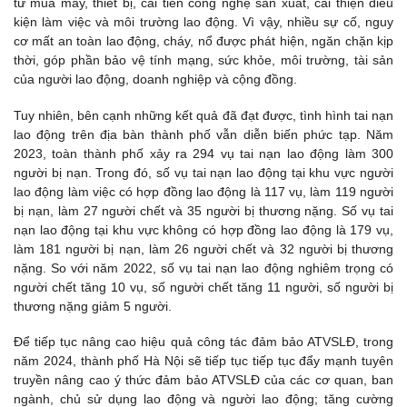
tư mua máy, thiết bị, cải tiến công nghệ sản xuất, cải thiện điều
kiện làm việc và môi trường lao động. Vì vậy, nhiều sự cố, nguy
cơ mất an toàn lao động, cháy, nổ được phát hiện, ngăn chặn kịp
thời, góp phần bảo vệ tính mạng, sức khỏe, môi trường, tài sản
của người lao động, doanh nghiệp và cộng đồng.
Tuy nhiên, bên cạnh những kết quả đã đạt được, tình hình tai nạn
lao động trên địa bàn thành phố vẫn diễn biến phức tạp. Năm
2023, toàn thành phố xảy ra 294 vụ tai nạn lao động làm 300
người bị nạn. Trong đó, số vụ tai nạn lao động tại khu vực người
lao động làm việc có hợp đồng lao động là 117 vụ, làm 119 người
bị nạn, làm 27 người chết và 35 người bị thương nặng. Số vụ tai
nạn lao động tại khu vực không có hợp đồng lao động là 179 vụ,
làm 181 người bị nạn, làm 26 người chết và 32 người bị thương
nặng. So với năm 2022, số vụ tai nạn lao động nghiêm trọng có
người chết tăng 10 vụ, số người chết tăng 11 người, số người bị
thương nặng giảm 5 người.
Để tiếp tục nâng cao hiệu quả công tác đảm bảo ATVSLĐ, trong
năm 2024, thành phố Hà Nội sẽ tiếp tục tiếp tục đẩy mạnh tuyên
truyền nâng cao ý thức đảm bảo ATVSLĐ của các cơ quan, ban
ngành, chủ sử dụng lao động và người lao động; tăng cường