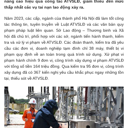
nâng cao hiệu quả công tác ATVSLĐ, giảm thiểu đến mức
thấp nhất các vụ tai nạn lao động xảy ra.
Năm 2023, các cấp, ngành của thành phố Hà Nội đã làm tốt công
tác thông tin, tuyên truyền về Luật ATVSLĐ và các văn bản quy
phạm pháp luật liên quan. Sở Lao động – Thương binh và Xã
hội đã chủ trì, phối hợp với các sở, ngành tiến hành thanh, kiểm
tra và xử lý vi phạm về ATVSLĐ. Các đoàn thanh, kiểm tra đã yêu
cầu các đơn vị, doanh nghiệp tạm đình chỉ 38 máy, thiết bị vi
phạm quy định về an toàn trong quá trình sử dụng. Xử phạt vi
phạm hành chính 9 đơn vị, công trình xây dựng vi phạm ATVSLĐ
với tổng số tiền 164 triệu đồng. Qua kiểm tra 95 đơn vị, công trình
xây dựng đã có 367 kiến nghị yêu cầu khắc phục ngay những tồn
tại, thiếu sót về ATVSLĐ.