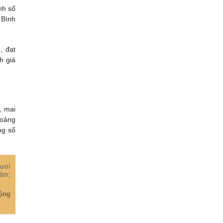
nh số
 Bình
, đạt
h giá
, mai
hoảng
ng số
gười
năm;
động