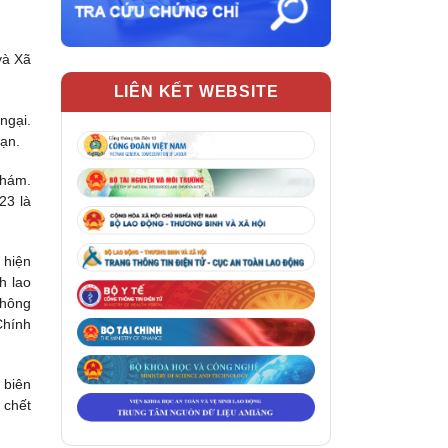
và Xã
LIÊN KẾT WEBSITE
ngại.
nạn.
khám.
23 là
 hiện
h lao
thông
Chính
 biên
 chết