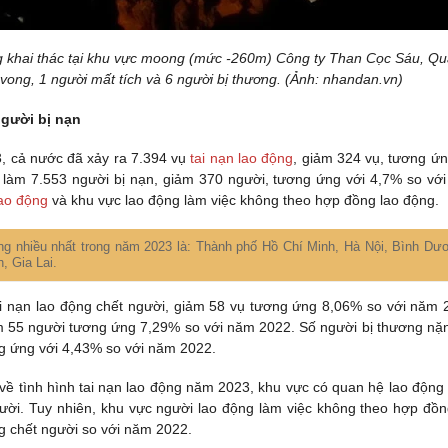
tầng khai thác tại khu vực moong (mức -260m) Công ty Than Cọc Sáu, Q
vong, 1 người mất tích và 6 người bị thương. (Ảnh: nhandan.vn)
người bị nạn
, cả nước đã xảy ra 7.394 vụ
tai nạn lao động
, giảm 324 vụ, tương ứn
làm 7.553 người bị nạn, giảm 370 người, tương ứng với 4,7% so vớ
ao động
và khu vực lao động làm việc không theo hợp đồng lao động.
ng nhiều nhất trong năm 2023 là: Thành phố Hồ Chí Minh, Hà Nội, Bình Dư
, Gia Lai.
tai nạn lao động chết người, giảm 58 vụ tương ứng 8,06% so với năm 
iảm 55 người tương ứng 7,29% so với năm 2022. Số người bị thương nặ
ng ứng với 4,43% so với năm 2022.
về tình hình tai nạn lao động năm 2023, khu vực có quan hệ lao động
gười. Tuy nhiên, khu vực người lao động làm việc không theo hợp đồn
ng chết người so với năm 2022.