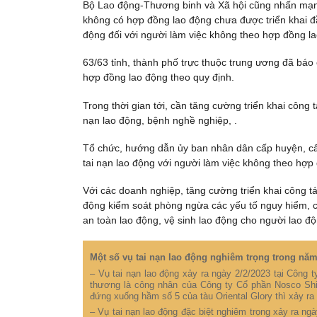
Bộ Lao động-Thương binh và Xã hội cũng nhấn mạnh,
không có hợp đồng lao động chưa được triển khai đầy
động đối với người làm việc không theo hợp đồng la
63/63 tỉnh, thành phố trực thuộc trung ương đã báo 
hợp đồng lao động theo quy định.
Trong thời gian tới, cần tăng cường triển khai công 
nạn lao động, bệnh nghề nghiệp, .
Tổ chức, hướng dẫn ủy ban nhân dân cấp huyện, cấp 
tai nạn lao động với người làm việc không theo hợp
Với các doanh nghiệp, tăng cường triển khai công tá
động kiểm soát phòng ngừa các yếu tố nguy hiểm, có
an toàn lao động, vệ sinh lao động cho người lao độ
Một số vụ tai nạn lao động nghiêm trọng trong nă
– Vụ tai nạn lao động xảy ra ngày 2/2/2023 tại Công 
thương là công nhân của Công ty Cổ phần Nosco Shi
đứng xuống hầm số 5 của tàu Oriental Glory thì xảy ra 
– Vụ tai nạn lao động đặc biệt nghiêm trọng xảy ra ngà