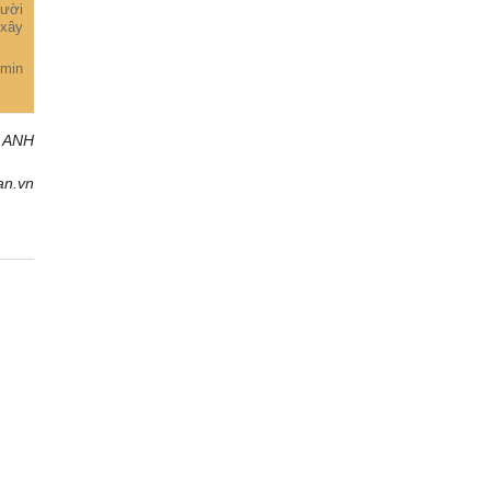
gười
 xây
omin
 ANH
an.vn