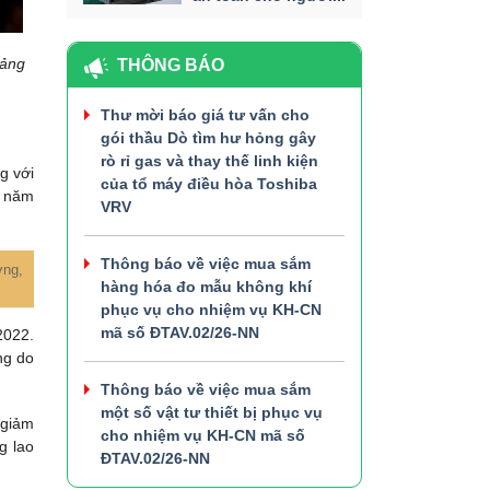
uảng
THÔNG BÁO
Thư mời báo giá tư vấn cho
gói thầu Dò tìm hư hỏng gây
rò rỉ gas và thay thế linh kiện
g với
của tổ máy điều hòa Toshiba
i năm
VRV
Thông báo về việc mua sắm
ơng,
hàng hóa đo mẫu không khí
phục vụ cho nhiệm vụ KH-CN
mã số ĐTAV.02/26-NN
2022.
ng do
Thông báo về việc mua sắm
một số vật tư thiết bị phục vụ
 giảm
cho nhiệm vụ KH-CN mã số
g lao
ĐTAV.02/26-NN