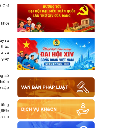
ồ Chí
 khởi
ảy ra
 thác
vụ và
 giầy
ng số
chiếm
ổ sập
 tổng
5,85%
ra do