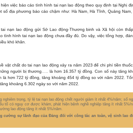
hiện việc báo cáo tình hình tai nạn lao động theo quy định tại Nghị đị
ột số địa phương báo cáo chậm như: Hà Nam, Hà Tĩnh, Quảng Nam,
 tai nạn lao động gửi Sở Lao động-Thương binh và Xã hội còn thấp
tình hình tai nạn lao động chưa đầy đủ. Do vậy, việc tổng hợp, đán
hiều khó khăn.
ề vật chất do tai nạn lao động xảy ra năm 2023 để chi phí tiền thuốc
 những người bị thương….. là hơn 16.357 tỷ đồng. Con số này tăng k
ản là hơn 722 tỷ đồng, tăng khoảng 454 tỷ đồng so với năm 2022. Tổ
, tăng khoảng 6.302 ngày so với năm 2022.
ng nghiêm trọng, tỷ lệ tai nạn lao động chết người giảm ít nhất 4%/năm; số n
yếu tố có nguy cơ được khám, phát hiện bệnh nghề nghiệp tăng ít nhất 5%/
rường lao động tăng ít nhất 5%/năm.
ăng cường sự lãnh đạo của Đảng đối với công tác an toàn, vệ sinh lao 