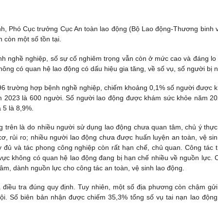
ạnh, Phó Cục trưởng Cục An toàn lao động (Bộ Lao động-Thương binh 
 còn một số tồn tại.
ệnh nghề nghiệp, số sự cố nghiêm trọng vẫn còn ở mức cao và đáng lo 
không có quan hệ lao động có dấu hiệu gia tăng, về số vụ, số người bị 
96 trường hợp bệnh nghề nghiệp, chiếm khoảng 0,1% số người được 
m 2023 là 600 người. Số người lao động được khám sức khỏe năm 20
à 5 là 8,9%.
ng trên là do nhiều người sử dụng lao động chưa quan tâm, chủ ý thực
cơ, rủi ro; nhiều người lao động chưa được huấn luyện an toàn, vệ sin
ầy đủ và tác phong công nghiệp còn rất hạn chế, chủ quan. Công tác 
u vực không có quan hệ lao động đang bị hạn chế nhiều về nguồn lực. 
âm, dành nguồn lực cho công tác an toàn, vệ sinh lao động.
 điều tra đúng quy định. Tuy nhiên, một số địa phương còn chậm gửi
ội. Số biên bản nhận được chiếm 35,3% tổng số vụ tai nạn lao động