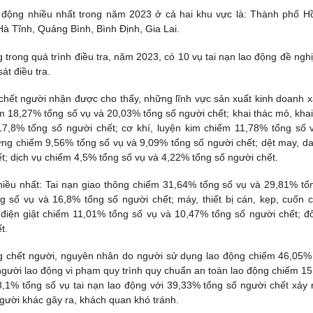
o động nhiều nhất trong năm 2023 ở cả hai khu vực là: Thành phố H
à Tĩnh, Quảng Bình, Bình Định, Gia Lai.
trong quá trình điều tra, năm 2023, có 10 vụ tai nạn lao động đề nghị
át điều tra.
g chết người nhận được cho thấy, những lĩnh vực sản xuất kinh doanh x
ếm 18,27% tổng số vụ và 20,03% tổng số người chết; khai thác mỏ, khai
7,8% tổng số người chết; cơ khí, luyện kim chiếm 11,78% tổng số 
dựng chiếm 9,56% tổng số vụ và 9,09% tổng số người chết; dệt may, da
t; dịch vụ chiếm 4,5% tổng số vụ và 4,22% tổng số người chết.
iều nhất: Tai nạn giao thông chiếm 31,64% tổng số vụ và 29,81% tổ
g số vụ và 16,8% tổng số người chết; máy, thiết bị cán, kẹp, cuốn 
điện giật chiếm 11,01% tổng số vụ và 10,47% tổng số người chết; đ
t.
ng chết người, nguyên nhân do người sử dụng lao động chiếm 46,05%
gười lao động vi phạm quy trình quy chuẩn an toàn lao động chiếm 1
8,1% tổng số vụ tai nạn lao động với 39,33% tổng số người chết xảy 
gười khác gây ra, khách quan khó tránh.