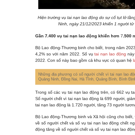
Hiện trường vụ tai nạn lao động do sự cố tụt lở 
Ninh, ngày 21/12/2023 khiến 1 người tử 
Gần 7.400 vụ tai nạn lao động khiến hơn
7
.500 
Bộ Lao động-Thương binh cho biết, trong năm 2023
4,2% so với năm 2022. Số vụ
tai nạn lao động
này 
2022. Con số này bao gồm cả khu vực có quan hệ
l
Những địa phương có số người chết vì tai nạn lao độ
Quảng Ninh, Đồng Nai, Hà Tĩnh, Quảng Bình, Bình Định
Trong số các vụ tai nạn lao động trên, có 662 vụ 
Số người chết vì tai nạn lao động là 699 người, g
tai nạn lao động là 1.720 người, tăng 73 người tươ
Bộ Lao động-Thương binh và Xã hội cũng cho biết, 
về số người chết và số vụ tai nạn lao động chết n
động tăng về số người chết và số vụ tai nạn lao độ