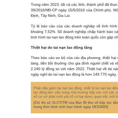
Trong năm 2023, tất cả các tỉnh, thành phố đã thực 
39/2016/NĐ-CP ngày 15/5/2016 của Chính phủ. M
Định, Tây Ninh, Gia Lai.
Tỷ lệ báo cáo của các doanh nghiệp về tình hình
khoảng 7,52%. Số doanh nghiệp chấp hành báo cáo 
tình hình tai nạn lao động trên toàn quốc còn gặp n
Thiệt hại do tai nạn lao động tăng
Theo báo cáo sơ bộ của các địa phương, thiệt hại v
táng, tiền bồi thường cho gia đình người chết và
2.240 tỷ đồng so với năm 2022. Thiệt hại về tài s
ngày nghỉ do tai nạn lao động là hơn 149.770 ngày
Phấn đấu giảm tai nạn lao động, nhất là tai nạn lao độ
lao động làm việc trong môi trường tiếp xúc với các 
số cơ sở phát sinh yếu tố có hại được quan trắc môi t
(Chỉ thị số 31-CT/TW của Ban Bí thư về tiếp tục t
trong tình hình mới ban hành ngày 19/3/2024)