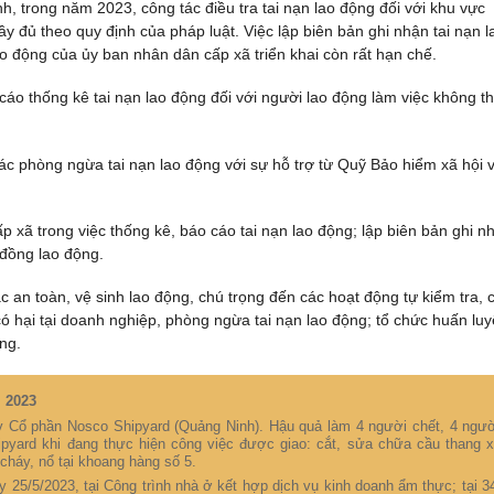
 trong năm 2023, công tác điều tra tai nạn lao động đối với khu vực
 đủ theo quy định của pháp luật. Việc lập biên bản ghi nhận tai nạn l
o động của ủy ban nhân dân cấp xã triển khai còn rất hạn chế.
cáo thống kê tai nạn lao động đối với người lao động làm việc không t
tác phòng ngừa tai nạn lao động với sự hỗ trợ từ Quỹ Bảo hiểm xã hội v
xã trong việc thống kê, báo cáo tai nạn lao động; lập biên bản ghi n
 đồng lao động.
c an toàn, vệ sinh lao động, chú trọng đến các hoạt động tự kiểm tra, 
 hại tại doanh nghiệp, phòng ngừa tai nạn lao động; tổ chức huấn lu
ng.
m 2023
ty Cổ phần Nosco Shipyard (Quảng Ninh). Hậu quả làm 4 người chết, 4 ngườ
pyard khi đang thực hiện công việc được giao: cắt, sửa chữa cầu thang 
cháy, nổ tại khoang hàng số 5.
y 25/5/2023, tại Công trình nhà ở kết hợp dịch vụ kinh doanh ẩm thực; tại 3