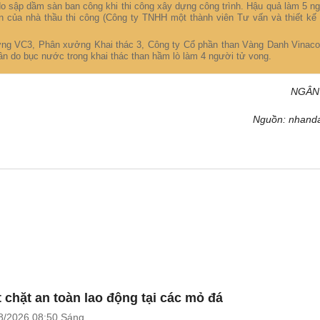
o sập dầm sàn ban công khi thi công xây dựng công trình. Hậu quả làm 5 n
ân của nhà thầu thi công (Công ty TNHH một thành viên Tư vấn và thiết kế
thượng VC3, Phân xưởng Khai thác 3, Công ty Cổ phần than Vàng Danh Vinac
n do bục nước trong khai thác than hầm lò làm 4 người tử vong.
NGÂN
Nguồn: nhand
t chặt an toàn lao động tại các mỏ đá
8/2026
08:50 Sáng