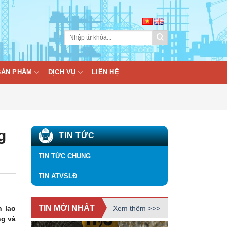
BẢN PHẨM
DỊCH VỤ
LIÊN HỆ
g
TIN TỨC
TIN TỨC CHUNG
TIN ATVSLĐ
TIN MỚI NHẤT
Xem thêm >>>
n lao
ng và