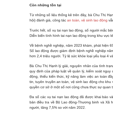
Còn những
tồn tại
Từ những số liệu thống kê trên đây, bà Chu Thị H
hội) đánh giá, công tác
an toàn, vệ sinh lao động
vẫn
Trước hết, số vụ tai nạn lao động, số người mắc b
Diễn biến tình hình tai nạn lao động trong khu vực 
Về bệnh nghề nghiệp, năm 2023 khám, phát hiện 6
Số lao động được giám định bệnh nghề nghiệp nă
hơn 2,4 triệu người. Tỷ lệ sức khỏe loại yếu loại 4 v
Bà Chu Thị Hạnh lý giải, nguyên nhân của tình trạ
quy định của pháp luật về quản lý, kiểm soát nguy 
động, thiếu kiến thức, kỹ năng làm việc an toàn đ
tin, tuyên truyền an toàn, vệ sinh lao động cho kh
quyền cơ sở ở một số nơi cũng chưa thực sự quan t
Đa số các vụ tai nạn lao động đã được khai báo và
bản điều tra về Bộ Lao động-Thương binh và Xã h
người, tăng 7,5% so với năm 2022.