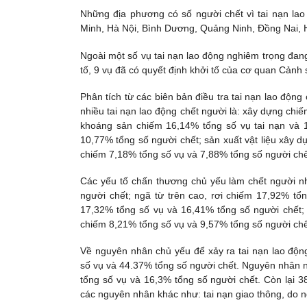
Những địa phương có số người chết vì tai nạn la
Minh, Hà Nội, Bình Dương, Quảng Ninh, Đồng Nai, H
Ngoài một số vụ tai nạn lao động nghiêm trọng đang 
tố, 9 vụ đã có quyết định khởi tố của cơ quan Cảnh s
Phân tích từ các biên bản điều tra tai nạn lao độn
nhiều tai nạn lao động chết người là: xây dựng chi
khoáng sản chiếm 16,14% tổng số vụ tai nạn và 1
10,77% tổng số người chết; sản xuất vật liệu xây 
chiếm 7,18% tổng số vụ và 7,88% tổng số người chế
Các yếu tố chấn thương chủ yếu làm chết người nh
người chết; ngã từ trên cao, rơi chiếm 17,92% tổn
17,32% tổng số vụ và 16,41% tổng số người chết; 
chiếm 8,21% tổng số vụ và 9,57% tổng số người chế
Về nguyên nhân chủ yếu để xảy ra tai nạn lao độ
số vụ và 44.37% tổng số người chết. Nguyên nhân n
tổng số vụ và 16,3% tổng số người chết. Còn lại 3
các nguyên nhân khác như: tai nạn giao thông, do n