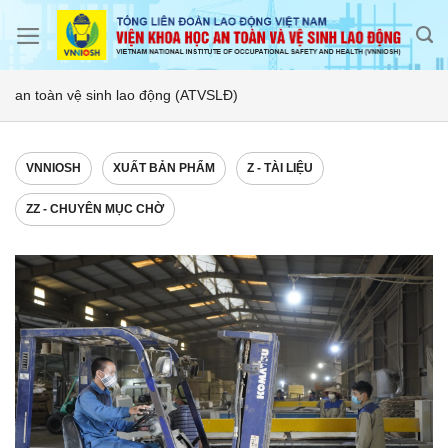
Skip
to
content
an toàn vệ sinh lao động (ATVSLĐ)
VNNIOSH
XUẤT BẢN PHẨM
Z - TÀI LIỆU
ZZ - CHUYÊN MỤC CHỜ