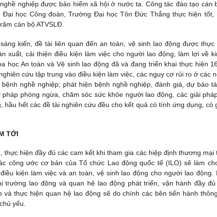
ghề nghiệp được bảo hiểm xã hội ở nước ta. Công tác đào tạo cán 
g Đại học Công đoàn, Trường Đại học Tôn Đức Thắng thực hiện tốt,
 trăm cán bộ ATVSLĐ.
sáng kiến, đề tài liên quan đến an toàn, vệ sinh lao động được thực 
xuất, cải thiện điều kiện làm việc cho người lao động, làm lợi về ki
a học An toàn và Vệ sinh lao động đã và đang triển khai thực hiện 1
ghiên cứu tập trung vào điều kiện làm việc, các nguy cơ rủi ro ở các 
, bệnh nghề nghiệp; phát hiện bệnh nghề nghiệp, đánh giá, dự báo tá
i pháp phòng ngừa, chăm sóc sức khỏe người lao động, các giải phá
 hầu hết các đề tài nghiên cứu đều cho kết quả có tính ứng dụng, có gi
M TỚI
 thực hiện đầy đủ các cam kết khi tham gia các hiệp định thương mại 
 các công ước cơ bản của Tổ chức Lao động quốc tế (ILO) sẽ làm ch
điều kiện làm việc và an toàn, vệ sinh lao động cho người lao động.
thị trường lao động và quan hệ lao động phát triển, vận hành đầy đủ
lập và thực hiện quan hệ lao động sẽ do chính các bên tiến hành thôn
 chủ yếu.