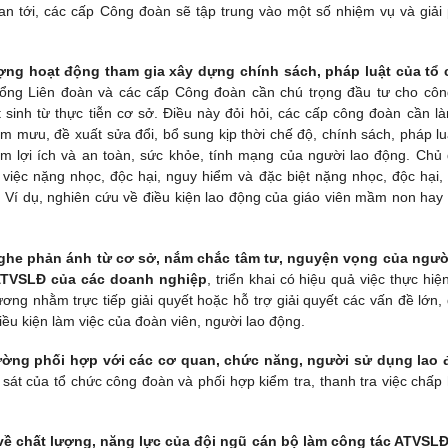
ian tới, các cấp Công đoàn sẽ tập trung vào một số nhiệm vụ và giải
ợng hoạt động tham gia xây dựng chính sách, pháp luật của tổ
ổng Liên đoàn và các cấp Công đoàn cần chú trọng đầu tư cho côn
inh từ thực tiễn cơ sở. Điều này đỏi hỏi, các cấp công đoàn cần là
am mưu, đề xuất sửa đổi, bổ sung kịp thời chế độ, chính sách, pháp lu
ểm lợi ích và an toàn, sức khỏe, tính mạng của người lao động. Chủ
iệc nặng nhọc, độc hại, nguy hiểm và đặc biệt nặng nhọc, độc hại,
 Ví dụ, nghiên cứu về điều kiện lao động của giáo viên mầm non hay
nghe phản ánh từ cơ sở, nắm chắc tâm tư, nguyện vọng của ngườ
 ATVSLĐ của các doanh nghiệp
, triển khai có hiệu quả việc thực hiệ
ương nhằm trực tiếp giải quyết hoặc hỗ trợ giải quyết các vấn đề lớn,
iều kiện làm việc của đoàn viên, người lao động.
ờng phối hợp với các cơ quan, chức năng, người sử dụng lao
át của tổ chức công đoàn và phối hợp kiểm tra, thanh tra việc chấp
ề chất lượng, năng lực của đội ngũ cán bộ làm công tác ATVSLĐ