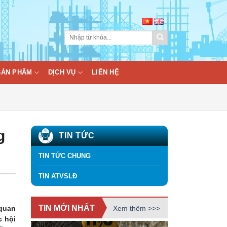
BẢN PHẨM
DỊCH VỤ
LIÊN HỆ
g
TIN TỨC
TIN TỨC CHUNG
TIN ATVSLĐ
TIN MỚI NHẤT
Xem thêm >>>
 quan
c hội