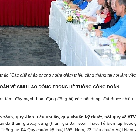
hảo “Các giải pháp phòng ngừa giảm thiểu căng thẳng tại nơi làm việc
 TOÀN VỆ SINH LAO ĐỘNG TRONG HỆ THỐNG CÔNG ĐOÀN
 tâm, đẩy mạnh hoạt động đồng bộ các nội dung, đạt được nhiều 
 sách, quy định, tiêu chuẩn, quy chuẩn kỹ thuật, nội quy về AT
àn đã tham gia xây dựng (tham gia Ban soạn thảo, Tổ biên tập hoặc 
 Thông tư, 04 Quy chuẩn kỹ thuật Việt Nam, 22 Tiêu chuẩn Việt Nam 