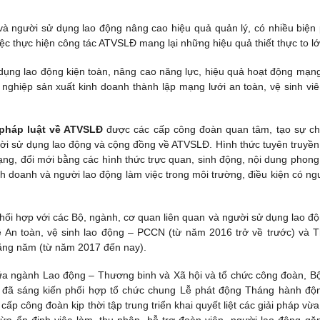
và người sử dụng lao động nâng cao hiệu quả quản lý, có nhiều biện
iệc thực hiện công tác ATVSLĐ mang lại những hiệu quả thiết thực to lớ
dụng lao động kiện toàn, nâng cao năng lực, hiệu quả hoạt động mạng
 nghiệp sản xuất kinh doanh thành lập mạng lưới an toàn, vệ sinh viê
 pháp luật về ATVSLĐ
được các cấp công đoàn quan tâm, tạo sự c
gười sử dụng lao động và cộng đồng về ATVSLĐ. Hình thức tuyên truyền
ng, đổi mới bằng các hình thức trực quan, sinh động, nội dung phong
nh doanh và người lao động làm việc trong môi trường, điều kiện có ng
i hợp với các Bộ, ngành, cơ quan liên quan và người sử dụng lao độ
 An toàn, vệ sinh lao động – PCCN (từ năm 2016 trở về trước) và 
ng năm (từ năm 2017 đến nay).
iữa ngành Lao động – Thương binh và Xã hội và tổ chức công đoàn, B
 đã sáng kiến phối hợp tổ chức chung Lễ phát động Tháng hành độ
 công đoàn kịp thời tập trung triển khai quyết liệt các giải pháp vừ