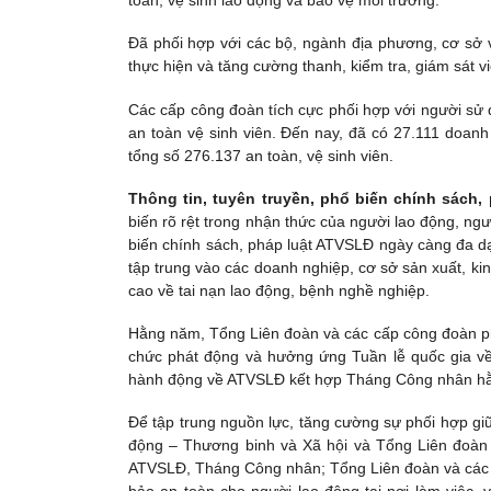
toàn, vệ sinh lao động và bảo vệ môi trường.
Đã phối hợp với các bộ, ngành địa phương, cơ sở 
thực hiện và tăng cường thanh, kiểm tra, giám sát v
Các cấp công đoàn tích cực phối hợp với người sử 
an toàn vệ sinh viên. Đến nay, đã có 27.111 doanh
tổng số 276.137 an toàn, vệ sinh viên.
Thông tin, tuyên truyền, phổ biến chính sách,
biến rõ rệt trong nhận thức của người lao động, n
biến chính sách, pháp luật ATVSLĐ ngày càng đa dạ
tập trung vào các doanh nghiệp, cơ sở sản xuất, ki
cao về tai nạn lao động, bệnh nghề nghiệp.
Hằng năm, Tổng Liên đoàn và các cấp công đoàn phố
chức phát động và hưởng ứng Tuần lễ quốc gia về
hành động về ATVSLĐ kết hợp Tháng Công nhân hằ
Để tập trung nguồn lực, tăng cường sự phối hợp g
động – Thương binh và Xã hội và Tổng Liên đoàn
ATVSLĐ, Tháng Công nhân; Tổng Liên đoàn và các cấp