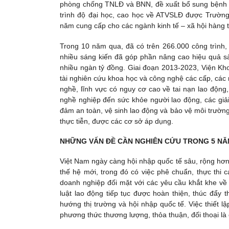
phòng chống TNLĐ và BNN, đề xuất bổ sung bệnh n
trình độ đại học, cao học về ATVSLĐ được Trườn
năm cung cấp cho các ngành kinh tế – xã hội hàng
Trong 10 năm qua, đã có trên 266.000 công trình, 
nhiều sáng kiến đã góp phần nâng cao hiệu quả sản 
nhiều ngàn tỷ đồng. Giai đoạn 2013-2023, Viện Kho
tài nghiên cứu khoa học và công nghệ các cấp, các n
nghề, lĩnh vực có nguy cơ cao về tai nạn lao động
nghề nghiệp đến sức khỏe người lao động, các giả
đảm an toàn, vệ sinh lao động và bảo vệ môi trường,
thực tiễn, được các cơ sở áp dụng.
NHỮNG VẤN ĐỀ CẦN NGHIÊN CỨU TRONG 5 NĂ
Việt Nam ngày càng hội nhập quốc tế sâu, rộng hơn,
thế hệ mới, trong đó có việc phê chuẩn, thực thi
doanh nghiệp đối mặt với các yêu cầu khắt khe về 
luật lao động tiếp tục được hoàn thiện, thúc đẩy 
hướng thị trường và hội nhập quốc tế. Việc thiết 
phương thức thương lượng, thỏa thuận, đối thoại là