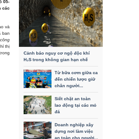
ố 05-
n các
ạo và
ã ban
 công
ỉ thị
trong
Cảnh báo nguy cơ ngộ độc khí
H₂S trong không gian hạn chế
Từ bữa cơm giữa ca
đến chiến lược giữ
chân người...
Siết chặt an toàn
lao động tại các mỏ
đá
Doanh nghiệp xây
dựng nơi làm việc
an toàn cho người...