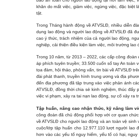
bảo an toàn cho người lao động tại nơi làm việc, 
khăn do mất việc, giảm việc, ngừng việc, đặc biệt
tật.
Trong Tháng hành động về ATVSLĐ, nhiều diễn đàn 
dụng lao động và người lao động về ATVSLĐ đã đư
cao ý thức, trách nhiệm của cả người lao động, ng
nghiệp, cải thiện điều kiện làm việc, môi trường lao 
Trong 10 năm, từ 2013 – 2022, các cấp công đoàn đã
áp phích tuyên truyền; 33.500 cuốn sổ tay An toàn v
tọa đàm, hội thảo, phỏng vấn, tin bài về ATVSLĐ tr
đài phát thanh, truyền hình trung ương và địa phươ
đến địa phương đã tập trung vào việc phản ánh các 
ATVSLĐ, đồng thời chia sẻ kinh nghiệm, thúc đẩy p
việc vi phạm, xảy ra tai nạn lao động, sự cố xảy ra t
Tập huấn, nâng cao nhận thức, kỹ năng làm v
công đoàn đã chủ động phối hợp với cơ quan chức
về ATVSLĐ cho người lao động và an toàn vệ sinh 
cuộc/lớp tập huấn cho 12.977.110 lượt người lao đ
hơn vào các yếu tố nguy hiểm, yếu tố có hại, ngu