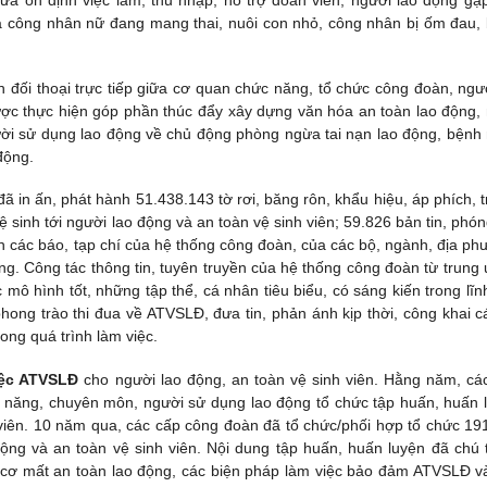
vừa ổn định việc làm, thu nhập, hỗ trợ đoàn viên, người lao động gặ
 là công nhân nữ đang mang thai, nuôi con nhỏ, công nhân bị ốm đau,
đối thoại trực tiếp giữa cơ quan chức năng, tổ chức công đoàn, ngư
ợc thực hiện góp phần thúc đẩy xây dựng văn hóa an toàn lao động,
ười sử dụng lao động về chủ động phòng ngừa tai nạn lao động, bệnh
động.
 in ấn, phát hành 51.438.143 tờ rơi, băng rôn, khẩu hiệu, áp phích, t
ệ sinh tới người lao động và an toàn vệ sinh viên; 59.826 bản tin, phón
ên các báo, tạp chí của hệ thống công đoàn, của các bộ, ngành, địa ph
ng. Công tác thông tin, tuyên truyền của hệ thống công đoàn từ trung
mô hình tốt, những tập thể, cá nhân tiêu biểu, có sáng kiến trong lĩn
hong trào thi đua về ATVSLĐ, đưa tin, phản ánh kịp thời, công khai c
rong quá trình làm việc.
iệc ATVSLĐ
cho người lao động, an toàn vệ sinh viên. Hằng năm, cá
 năng, chuyên môn, người sử dụng lao động tổ chức tập huấn, huấn 
viên. 10 năm qua, các cấp công đoàn đã tổ chức/phối hợp tổ chức 19
ộng và an toàn vệ sinh viên. Nội dung tập huấn, huấn luyện đã chú 
y cơ mất an toàn lao động, các biện pháp làm việc bảo đảm ATVSLĐ v