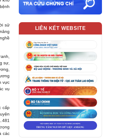
p khó
 bệnh
ời sử
LIÊN KẾT WEBSITE
 nâng
 nghề
ranh,
g sự,
ương,
 ương
h vực
ác vụ
c cấp
luyện
1.481
trọng
à các