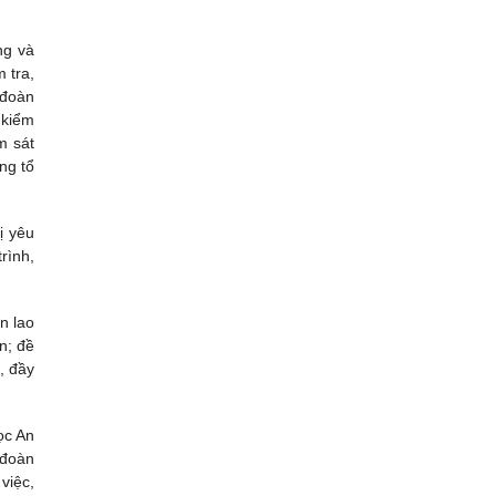
ng và
 tra,
 đoàn
 kiểm
m sát
ng tổ
ị yêu
rình,
n lao
n; đề
, đầy
ọc An
 đoàn
việc,