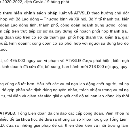
m 2020-2022, dịch Covid-19 bùng phát.
c thực hiện chính sách pháp luật về ATVSLĐ
theo hướng chủ độ
ợp với Bộ Lao động – Thương binh và Xã hội, Bộ Y tế thanh tra, kiểm
n đoàn Lao động tỉnh, thành phố, công đoàn ngành trung ương, công
 cấp trên trực tiếp cơ sở đã xây dựng kế hoạch phối hợp thanh tra,
g đoàn cấp trên cơ sở đã tham gia, phối hợp thanh tra, kiểm tra, giá
uất, kinh doanh; công đoàn cơ sở phối hợp với người sử dụng lao độ
cuộc.
át, có 495.000 nguy cơ, vi phạm về ATVSLĐ được phát hiện, kiến ngh
 kinh doanh đã sửa đổi, bổ sung, ban hành mới 218.000 nội quy, quy t
ộng cũng đã tốt hơn. Hầu hết các vụ tai nạn lao động chết người, tai nạ
 đó góp phần xác định đúng nguyên nhân, trách nhiệm trong vụ tai nạ
ự, tái diễn và giám sát việc giải quyết chế độ tai nạn lao động kịp thời
 ATVSLĐ.
Tổng Liên đoàn đã chỉ đạo các cấp công đoàn, Viện Khoa h
 nhiều đề tài khoa học để đưa ra những cơ sở khoa học giúp Tổng Liên
, đưa ra những giải pháp để cải thiện điều kiện và môi trường làm 