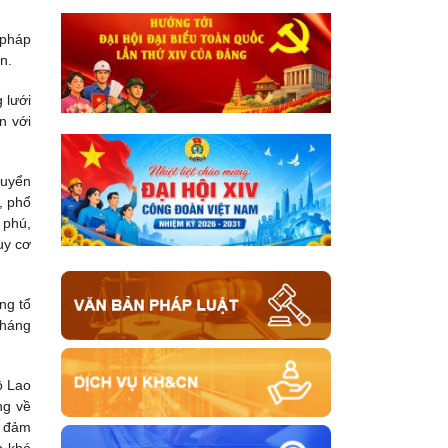
 pháp
n.
 lưới
n với
huyển
, phổ
 phú,
uy cơ
ng tổ
Tháng
ộ Lao
ng về
a đảm