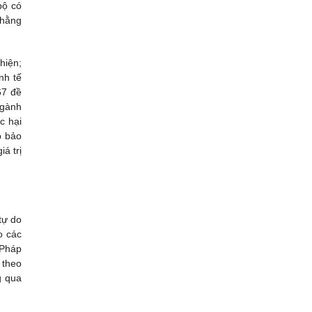
bộ có
 hằng
hiện;
nh tế
67 đề
ngành
c hại
p bảo
á trị
tự do
o các
 Pháp
 theo
g qua