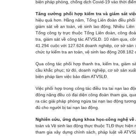
biện pháp phòng, chống dịch Covid-19 vào thời điể
Tăng cường phối hợp kiểm tra và giám sát việ
hiệu quả hơn. Hằng năm, Tổng Liên đoàn đều phối h
giám sát về an toàn, vệ sinh lao động. Nhiều Liê
Tổng công ty trực thuộc Tổng Liên đoàn, công đoàn
tra, giám sát về công tác ATVSLĐ. 10 năm qua, côn
41.294 cuộc với 127.624 doanh nghiệp, cơ sở sản x
chức tự kiểm tra an toàn, vệ sinh lao động 208.182 
Qua công tác phối hợp thanh tra, kiểm tra, giám s
cầu khắc phục; từ đó, doanh nghiệp, cơ sở sản xuất
biện pháp làm việc bảo đảm ATVSLĐ.
Việc phối hợp trong công tác điều tra tai nạn lao đ
động nặng đều có đại diện công đoàn tham gia, qua
ra các giải pháp phòng ngừa tai nạn lao động tương t
đủ cho người bị tai nạn lao động.
Nghiên cứu, ứng dụng khoa học-công nghệ về
toàn và Vệ sinh lao động thực thuộc TLĐ thực hiện
tham gia xây dựng chính sách, pháp luật về ATVSLĐ