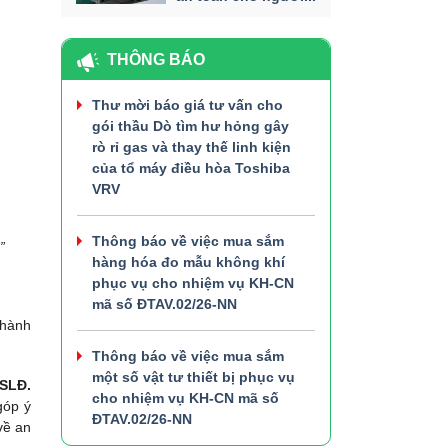
THÔNG BÁO
Thư mời báo giá tư vấn cho
gói thầu Dò tìm hư hỏng gây
rò rỉ gas và thay thế linh kiện
của tổ máy điều hòa Toshiba
VRV
Thông báo về việc mua sắm
”
hàng hóa đo mẫu không khí
phục vụ cho nhiệm vụ KH-CN
mã số ĐTAV.02/26-NN
thành
Thông báo về việc mua sắm
một số vật tư thiết bị phục vụ
VSLĐ.
cho nhiệm vụ KH-CN mã số
góp ý
ĐTAV.02/26-NN
về an