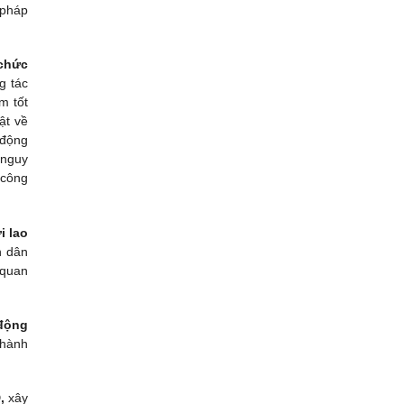
 pháp
 chức
g tác
m tốt
ật về
 động
 nguy
 công
i lao
n dân
 quan
 động
 hành
,
xây