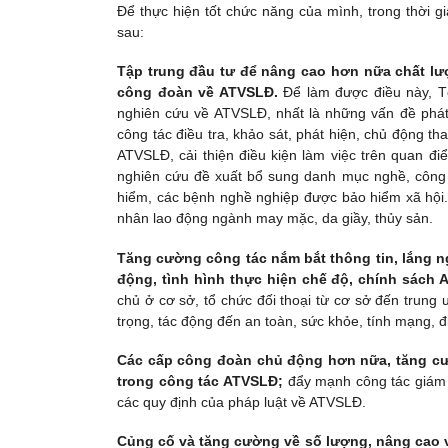
Để thực hiện tốt chức năng của mình, trong thời g
sau:
Tập trung đầu tư để nâng cao hơn nữa chất lư
công đoàn về ATVSLĐ.
Để làm được điều này, T
nghiên cứu về ATVSLĐ, nhất là những vấn đề phát s
công tác điều tra, khảo sát, phát hiện, chủ động th
ATVSLĐ, cải thiện điều kiện làm việc trên quan đi
nghiên cứu đề xuất bổ sung danh mục nghề, công v
hiểm, các bệnh nghề nghiệp được bảo hiểm xã hội.
nhân lao động ngành may mặc, da giầy, thủy sản.
Tăng cường công tác nắm bắt thông tin, lắng 
động, tình hình thực hiện chế độ, chính sách
chủ ở cơ sở, tổ chức đối thoại từ cơ sở đến trung 
trọng, tác động đến an toàn, sức khỏe, tính mạng, đ
Các cấp công đoàn chủ động hơn nữa, tăng cư
trong công tác ATVSLĐ;
đẩy mạnh công tác giám s
các quy định của pháp luật về ATVSLĐ.
Củng cố và tăng cường về số lượng, nâng cao v