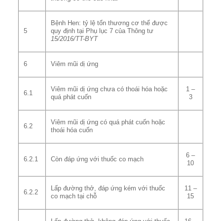
Bệnh Hen: tỷ lệ tổn thương cơ thể được
5
quy định tại Phụ lục 7 của Thông tư
15
/2016/TT-BYT
6
Viêm mũi dị ứng
Viêm mũi dị ứng chưa có thoái hóa hoặc
1 –
6.1
quá phát cuốn
3
Viêm mũi dị ứng có quá phát cuốn hoặc
6.2
thoái hóa cuốn
6 –
6.2.1
Còn đáp ứng với thuốc co mạch
10
Lấp đường thở, đáp ứng kém với thuốc
11 –
6.2.2
co mạch tại chỗ
15