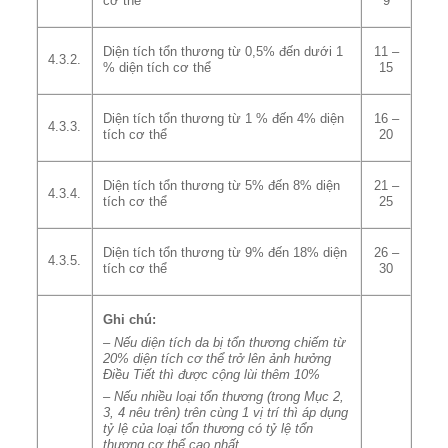
cơ thể
9
Diện tích tổn thương từ 0,5% đến dưới 1
11 –
4.3.2.
% diện tích cơ thể
15
Diện tích tổn thương từ 1 % đến 4% diện
16 –
4.3.3.
tích cơ thể
20
Diện tích tổn thương từ 5% đến 8% diện
21 –
4.3.4.
tích cơ thể
25
Diện tích tổn thương từ 9% đến 18% diện
26 –
4.3.5.
tích cơ thể
30
Ghi chú:
–
Nếu diện tích da bị tổn thương chiếm từ
20% diện
t
ích cơ thể trở lên
ả
nh h
ưở
ng
Điều Tiết thì được cộng lùi thêm 10%
–
Nếu nhiều loại tổn thương (trong Mục 2,
3,
4 nêu trên) tr
ê
n cùng
1
vị tr
í
thì áp dụng
tỷ lệ của loại tổn thương có tỷ lệ tổn
thương cơ thể cao nh
ấ
t