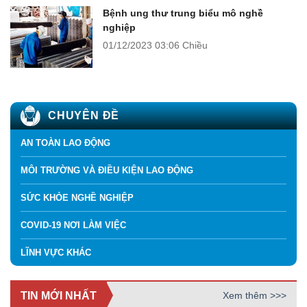
Bệnh ung thư trung biểu mô nghề
nghiệp
01/12/2023
03:06 Chiều
CHUYÊN ĐỀ
AN TOÀN LAO ĐỘNG
MÔI TRƯỜNG VÀ ĐIỀU KIỆN LAO ĐỘNG
SỨC KHỎE NGHỀ NGHIỆP
COVID-19 NƠI LÀM VIỆC
LĨNH VỰC KHÁC
TIN MỚI NHẤT
Xem thêm >>>