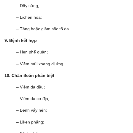
– Dầy sừng;
– Lichen hóa;
– Tăng hoặc giảm sắc tố da.
9.
Bệnh kết hợp
– Hen phế quản;
– Viêm mũi xoang dị ứng.
10.
Chẩn đ
o
án phân biệt
– Viêm da dầu;
– Viêm da cơ địa;
– Bệnh vẩy nến;
– Liken phẳng;