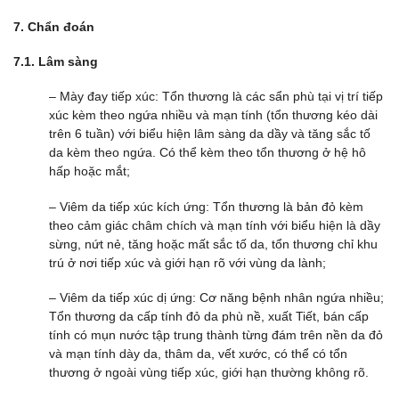
7.
Chẩn đoán
7.1.
Lâm sàng
– Mày đay tiếp xúc: Tổn thương là các sẩn phù tại vị trí tiếp
xúc kèm theo ngứa nhiều và mạn tính (tổn thương kéo dài
trên 6 tuần) với biểu hiện lâm sàng da dầy và tăng sắc tố
da kèm theo ngứa. Có thể kèm theo tổn thương ở hệ hô
hấp hoặc mắt;
– Viêm da tiếp xúc kích ứng: Tổn thương là bản đỏ kèm
theo cảm giác châm chích và mạn tính với biểu hiện là dầy
sừng, nứt nẻ, tăng hoặc mất sắc tố da, tổn thương chỉ khu
trú ở nơi tiếp xúc và giới hạn rõ với vùng da lành;
– Viêm da tiếp xúc dị ứng: Cơ năng bệnh nhân ngứa nhiều;
Tổn thương da cấp tính đỏ da phù nề, xuất Tiết, bán cấp
tính có mụn nước tập trung thành từng đám trên nền da đỏ
và mạn tính dày da, thâm da, vết xước, có thể có tổn
thương ở ngoài vùng tiếp xúc, giới hạn thường không rõ.