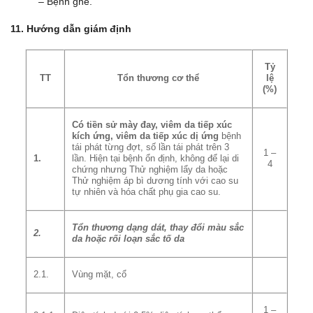
– Bệnh ghẻ.
11. Hướng dẫn giám định
Tỷ
TT
Tổn thương cơ thể
lệ
(%)
Có tiền sử mày đay, viêm da tiếp xúc
kích ứng, viêm da tiếp
xúc dị
ứ
ng
bệnh
tái phát từng đợt, số lần tái phát trên 3
1 –
1.
lần. Hiện tại bệnh ổn định, không để lại di
4
chứng nhưng Thử nghiệm lẩy da hoặc
Thử nghiệm áp bì dương tính với cao su
tự nhiên và hóa chất phụ gia cao su.
Tổn thương dạng
d
át, thay đổi màu sắc
2.
da hoặc r
ố
i loạn s
ắ
c t
ố
da
2.1.
Vùng mặt, cổ
1 –