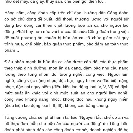
như dệt may, da giày, thủy sản, chế biến gỗ, điện tử…
Hàng năm, công đoàn cấp trên chỉ đạo, hướng dẫn Công đoàn
cơ sở chủ động đề xuất, đối thoại, thương lượng với người sử
dụng lao động cải thiện chất lượng bữa ăn ca cho người lao
động. Phát huy hơn nữa vai trò của tổ chức Công đoàn trong việc
đề xuất phương án chuẩn bị bữa ăn ca, tổ chức giám sát quy
trình mua, chế biến, bảo quản thực phẩm, bảo đảm an toàn thực
phẩm…
Điều nhấn mạnh là bữa ăn ca cần được cân đối các thực phẩm
theo tháp dinh dưỡng, món ăn đa dạng, đảm bảo nhu cầu năng
lượng theo từng nhóm đối tượng nghề, công việc. Người làm
nghề, công việc nặng nhọc, độc hại, nguy hiểm và đặc biệt nặng
nhọc, độc hại nguy hiểm (điều kiện lao động loại IV, V, VI) có định
mức suất ăn khác với định mức suất ăn cho người làm nghề,
công việc không nặng nhọc, không độc hại, không nguy hiểm
(điều kiện lao động loại I, II, III), không cào bằng chung.
Tăng cường chia sẻ, phát hành tài liệu “Nguyên tắc, chế độ ăn và
bộ thực đơn mẫu cho bữa ăn của người lao động” do Tổng Liên
đoàn phát hành đến các công đoàn cơ sở, doanh nghiệp để họ