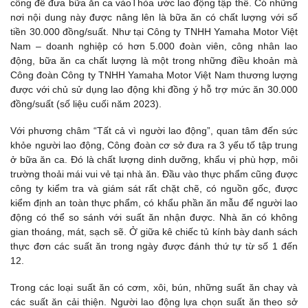
công để đưa bữa ăn ca vàoThỏa ước lao động tập thể. Có những
nơi nội dung này được nâng lên là bữa ăn có chất lượng với số
tiền 30.000 đồng/suất. Như tại Công ty TNHH Yamaha Motor Việt
Nam – doanh nghiệp có hơn 5.000 đoàn viên, công nhân lao
động, bữa ăn ca chất lượng là một trong những điều khoản mà
Công đoàn Công ty TNHH Yamaha Motor Việt Nam thương lượng
được với chủ sử dụng lao động khi đồng ý hỗ trợ mức ăn 30.000
đồng/suất (số liệu cuối năm 2023).
Với phương châm “Tất cả vì người lao động”, quan tâm đến sức
khỏe người lao động, Công đoàn cơ sở đưa ra 3 yếu tố tập trung
ở bữa ăn ca. Đó là chất lượng dinh dưỡng, khẩu vị phù hợp, môi
trường thoải mái vui vẻ tại nhà ăn. Đầu vào thực phẩm cũng được
công ty kiểm tra và giám sát rất chặt chẽ, có nguồn gốc, được
kiểm định an toàn thực phẩm, có khẩu phần ăn mẫu để người lao
động có thể so sánh với suất ăn nhận được. Nhà ăn có không
gian thoáng, mát, sạch sẽ. Ở giữa kê chiếc tủ kính bày danh sách
thực đơn các suất ăn trong ngày được đánh thứ tự từ số 1 đến
12.
Trong các loại suất ăn có cơm, xôi, bún, những suất ăn chay và
các suất ăn cải thiện. Người lao động lựa chọn suất ăn theo sở