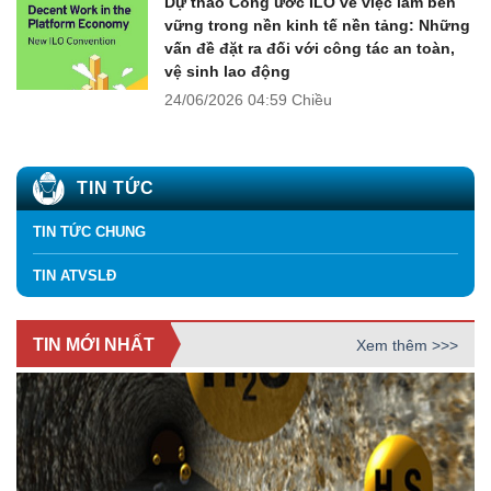
Dự thảo Công ước ILO về việc làm bền
vững trong nền kinh tế nền tảng: Những
vấn đề đặt ra đối với công tác an toàn,
vệ sinh lao động
24/06/2026
04:59 Chiều
TIN TỨC
TIN TỨC CHUNG
TIN ATVSLĐ
TIN MỚI NHẤT
Xem thêm >>>