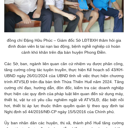
đồng chí Đặng Hữu Phúc – Giám đốc Sở LĐTBXH thăm hỏi gia
đình đoàn viên bị tai nạn lao động, bệnh nghề nghiệp có hoàn
cảnh khó khăn trên địa bàn huyện Phong Điền.
Các Sở, ban, ngành liên quan căn cứ nhiệm vụ được phân công,
tăng cường công tác tuyên truyền, thực hiện Kế hoạch số 43/KH-
UBND ngày 26/01/2024 của UBND tỉnh về việc thực hiện chương
trình ATVSLĐ trên địa bàn tỉnh Thừa Thiên Huế năm 2024. Tăng
cường chỉ đạo, hướng dẫn, đôn đốc, kiểm tra các doanh nghiệp
thực hiện các quy định của pháp luật liên quan đến sử dụng máy,
thiết bị, vật tư có yêu cầu nghiêm ngặt về ATVSLĐ, đặc biệt nồi
hơi, thiết bị áp lực thuộc thẩm quyền quản lý theo quy định tại
Nghị định số 44/2016/NĐ-CP ngày 15/5/2016 của Chính phủ.
Ủy ban nhân dân các huyện, thị xã, thành phố Huế tăng cường