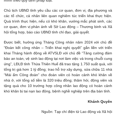
mình theo quy định pháp luật.
Chủ tịch UBND tỉnh yêu cầu các cơ quan, đơn vị, địa phương và
các tổ chức, cá nhân liên quan nghiêm túc triển khai thực hiện.
Quá trình thực hiện, nếu có khó khăn, vướng mắc phát sinh, các
cơ quan, đơn vị phản ánh về Sở Lao động – Thương binh và Xã
hội tổng hợp, báo cáo UBND tỉnh chỉ đạo, giải quyết.
Được biết, hưởng ứng Tháng Công nhân năm 2024 với chủ đề
“Đoàn kết công nhân – Triển khai nghị quyết” gắn liền với triển
khai Tháng hành động về ATVSLĐ với chủ đề “Tăng cường đảm
bảo an toàn, vệ sinh lao động tại nơi làm việc và trong chuỗi cung
ứng”, LĐLĐ tỉnh Thừa Thiên Huế đã trao tặng 1.750 suất quà, với
tổng trị giá hơn 1 tỷ đồng; trao hỗ trợ xây dựng, sửa chữa 11 nhà
“Mái ấm Công đoàn” cho đoàn viên có hoàn cảnh khó khăn về
nhà ở, với tổng số tiền là 320 triệu đồng; thăm hỏi, động viên và
tặng quà cho 10 trường hợp công nhân lao động có hoàn cảnh
khó khăn bị tai nạn lao động, bệnh nghề nghiệp trên địa bàn tỉnh.
Khánh Quyên
Nguồn: Tạp chí điện tử Lao động và Xã hội