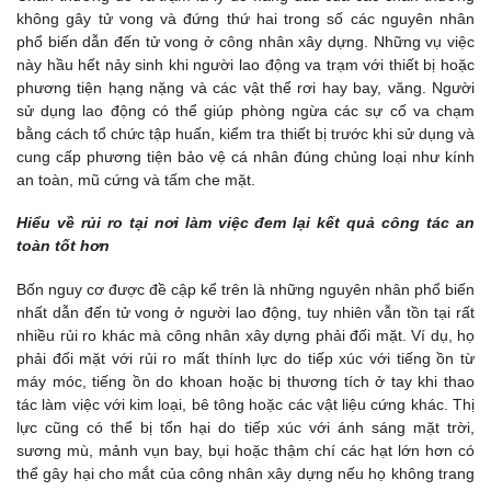
không gây tử vong và đứng thứ hai trong số các nguyên nhân
phổ biến dẫn đến tử vong ở công nhân xây dựng. Những vụ việc
này hầu hết nảy sinh khi người lao động va trạm với thiết bị hoặc
phương tiện hạng nặng và các vật thể rơi hay bay, văng. Người
sử dụng lao động có thể giúp phòng ngừa các sự cố va chạm
bằng cách tổ chức tập huấn, kiểm tra thiết bị trước khi sử dụng và
cung cấp phương tiện bảo vệ cá nhân đúng chủng loại như kính
an toàn, mũ cứng và tấm che mặt.
Hiểu về rủi ro tại nơi làm việc đem lại kết quả công tác an
toàn tốt hơn
Bốn nguy cơ được đề cập kể trên là những nguyên nhân phổ biến
nhất dẫn đến tử vong ở người lao động, tuy nhiên vẫn tồn tại rất
nhiều rủi ro khác mà công nhân xây dựng phải đối mặt. Ví dụ, họ
phải đối mặt với rủi ro mất thính lực do tiếp xúc với tiếng ồn từ
máy móc, tiếng ồn do khoan hoặc bị thương tích ở tay khi thao
tác làm việc với kim loại, bê tông hoặc các vật liệu cứng khác. Thị
lực cũng có thể bị tổn hại do tiếp xúc với ánh sáng mặt trời,
sương mù, mảnh vụn bay, bụi hoặc thậm chí các hạt lớn hơn có
thể gây hại cho mắt của công nhân xây dựng nếu họ không trang