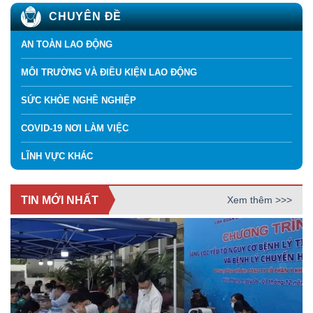
CHUYÊN ĐỀ
AN TOÀN LAO ĐỘNG
MÔI TRƯỜNG VÀ ĐIỀU KIỆN LAO ĐỘNG
SỨC KHỎE NGHỀ NGHIỆP
COVID-19 NƠI LÀM VIỆC
LĨNH VỰC KHÁC
TIN MỚI NHẤT
Xem thêm >>>