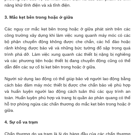
năng khử tĩnh điện và xả tĩnh điện.
3. Mắc kẹt bên trong hoặc ở giữa
Các nguy cơ mắc kẹt bên trong hoặc ở giữa phát sinh trên các
công trường xây dựng khi làm việc xung quanh máy móc có các
bộ phận chuyển động không được che chắn, các hố đào hoặc
rãnh không được bảo vệ và những bức tường đổ sập trong quá
trình phá dỡ. Làm việc xung quanh các thiết bị nặng bị nghiêng
và các phương tiện hoặc thiết bị đang chuyển động cũng có thể
dẫn đến các sự cố bị kẹt bên trong hoặc ở giữa.
Người sử dụng lao động có thể giúp bảo vệ người lao động bằng
cách bảo đảm máy móc thiết bị được che chắn bảo vệ phù hợp
và huấn luyện người lao động cách tuân thủ các quy trình an
toàn. Huấn luyện phù hợp và trang bị quần áo phản quang có thể
hỗ trợ phòng ngừa các chấn thương do mắc kẹt bên trong hoặc ở
giữa.
4. Sự cố va trạm
Chấn thương do va trạm là lý do hàng đầu của các chấn thương