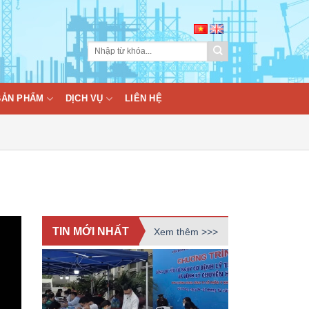
BẢN PHẨM
DỊCH VỤ
LIÊN HỆ
TIN MỚI NHẤT
Xem thêm >>>