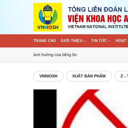
Skip
to
content
TRANG CHỦ
GIỚI THIỆU
TIN TỨC
HOẠT 
ảnh hưởng của tiếng ồn
VNNIOSH
XUẤT BẢN PHẨM
Z -