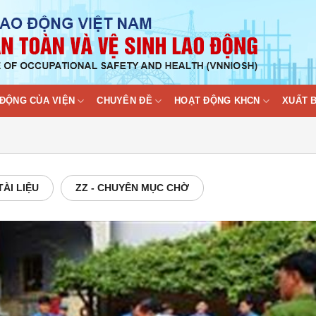
ĐỘNG CỦA VIỆN
CHUYÊN ĐỀ
HOẠT ĐỘNG KHCN
XUẤT 
 TÀI LIỆU
ZZ - CHUYÊN MỤC CHỜ