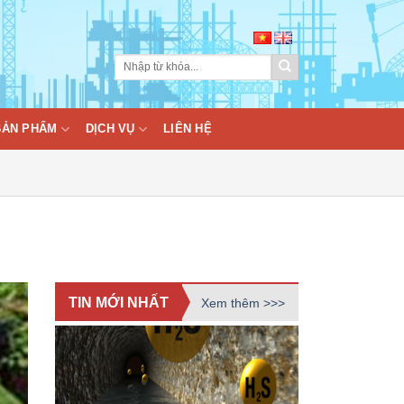
BẢN PHẨM
DỊCH VỤ
LIÊN HỆ
TIN MỚI NHẤT
Xem thêm >>>