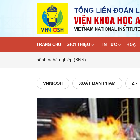
Skip
to
content
TRANG CHỦ
GIỚI THIỆU
TIN TỨC
HOẠT 
bệnh nghề nghiệp (BNN)
VNNIOSH
XUẤT BẢN PHẨM
Z -