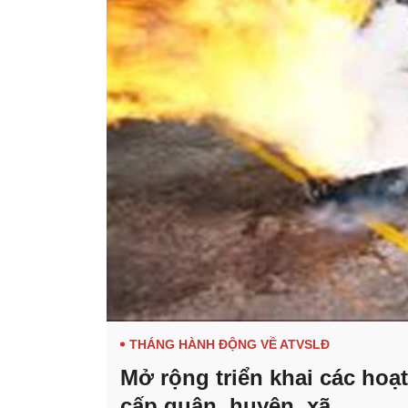
THÁNG HÀNH ĐỘNG VỀ ATVSLĐ
Mở rộng triển khai các ho
cấp quận, huyện, xã