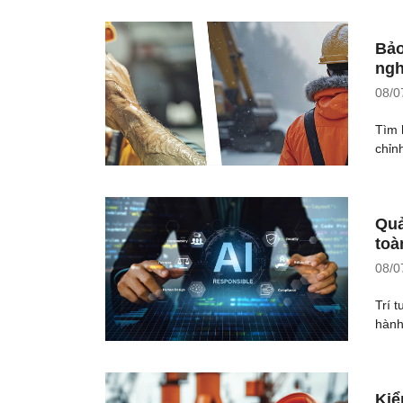
Bảo
ngh
08/0
Tìm 
chỉn
Quả
toà
08/0
Trí 
hành,
Kiể