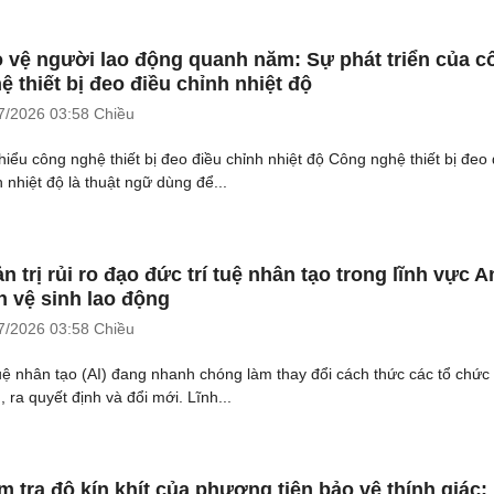
 vệ người lao động quanh năm: Sự phát triển của c
ệ thiết bị đeo điều chỉnh nhiệt độ
7/2026
03:58 Chiều
hiểu công nghệ thiết bị đeo điều chỉnh nhiệt độ Công nghệ thiết bị đeo 
h nhiệt độ là thuật ngữ dùng để...
n trị rủi ro đạo đức trí tuệ nhân tạo trong lĩnh vực A
n vệ sinh lao động
7/2026
03:58 Chiều
tuệ nhân tạo (AI) đang nhanh chóng làm thay đổi cách thức các tổ chức
 ra quyết định và đổi mới. Lĩnh...
m tra độ kín khít của phương tiện bảo vệ thính giác: