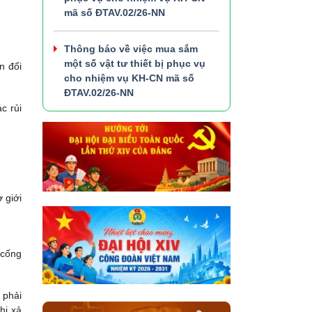
mã số ĐTAV.02/26-NN
Thông báo về việc mua sắm
một số vật tư thiết bị phục vụ
n đối
cho nhiệm vụ KH-CN mã số
ĐTAV.02/26-NN
c rủi
 giới
 cống
 phải
hi xả