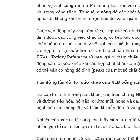
nhân vệ sinh cống rãnh ở Pari đang tiếp xúc với mộ
khí trong cống rãnh. Thực tế là nồng độ các chất
ngoài do không khí không được trao đổi và bị giam
Cuộc vận động này giúp làm rõ sự tiếp xúc của NLĐ 
định được các công việc khác cũng có tiếp xúc độc
chắn bằng áp suất cao hay vệ sinh các thiết bị, m
vài hợp chất lại thấp hơn so với tiêu chuẩn tham 
TRVs= Toxicity Reference Values=giá trị tham chiếu
động xấu tới sức khỏe khi các hợp chất khác có mặt 
có thể vẫn có nồng độ đỉnh (peak) của một số chất 
Tác động lâu dài tới sức khỏe của NLĐ cống rãnh
Đề cập tới ảnh hưởng sức khỏe, các triệu chứng NL
về đường tiêu hóa, hô hấp, dị ứng mũi, họng và da.
bệnh kéo dài không lâu và hiếm khi dẫn đến tử vong
Nghiên cứu các ca tử vong cho thấy hiện tượng tử v
nhiều yếu tố rủi ro liên quan, đặc biệt là các tác n
Cuối cùng, do nghề vệ sinh cống rãnh có vị thế th