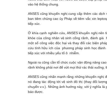
vào hệ thống chung.
ANSES cũng khuyến nghị cung cấp thêm các dịch v
ban tiêm chủng cao ủy Pháp về tiêm vắc xin leptos
tiếp xúc.
Ở khía cạnh nghiên cứu, ANSES khuyến nghị nên tiếp
khỏe của công nhân vệ sinh cống rãnh, đánh giá h
một số công việc độc hại và thay đổi các biện pháp
cứu tính hữu ích của phương pháp sinh học đánh 
tiếp xúc với nhiều yếu tố ô nhiễm.
Ngoài ra cũng cần tổ chức cuộc vận động nâng cao 
rãnh không phải nơi để vứt mọi thứ rác thải xuống;
ANSES cũng nhấn mạnh rằng những khuyến nghị đã
nó đang tác động tới vệ sinh đô thị (thay đổi lượ
chuyển v.v.). Những ảnh hưởng này, với ý nghĩa là
báo được.