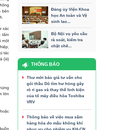
không
Đảng ủy Viện Khoa
m bên
học An toàn và Vệ
h.
sinh lao...
ư xác
Bộ Nội vụ yêu cầu
c tấm
rà soát, kiểm tra
i một
chặt chẽ...
hiệp;
ị tác
(iii)
THÔNG BÁO
Thư mời báo giá tư vấn cho
gói thầu Dò tìm hư hỏng gây
chứng
rò rỉ gas và thay thế linh kiện
n lớn
của tổ máy điều hòa Toshiba
VRV
 hoặc
Thông báo về việc mua sắm
hàng hóa đo mẫu không khí
 buồn
phục vụ cho nhiệm vụ KH-CN