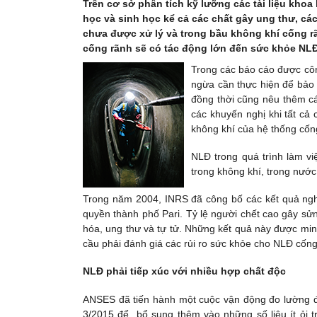
Trên cơ sở phân tích kỹ lưỡng các tài liệu khoa
học và sinh học kể cả các chất gây ung thư, các
chưa được xử lý và trong bầu không khí cống rãn
cống rãnh sẽ có tác động lớn đến sức khỏe NLĐ
Trong các báo cáo được côn
ngừa cần thực hiện để bảo 
đồng thời cũng nêu thêm cá
các khuyến nghị khi tất cả 
không khí của hệ thống cống
NLĐ trong quá trình làm vi
trong không khí, trong nước 
Trong năm 2004, INRS đã công bố các kết quả nghi
quyền thành phố Pari. Tỷ lệ người chết cao gây sử
hóa, ung thư và tự tử. Những kết quả này được mi
cầu phải đánh giá các rủi ro sức khỏe cho NLĐ cốn
NLĐ phải tiếp xúc với nhiều hợp chất độc
ANSES đã tiến hành một cuộc vận động đo lường đ
3/2015 để bổ sung thêm vào những số liệu ít ỏi 