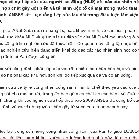
 học về sự tiếp xúc của người lao động (NLĐ) với các tác nhân h
 hợp chất gây đột biến và tái sinh độc tố có mặt trong nước thải
h, ANSES kết luận rằng tiếp xúc lâu dài trong điều kiện làm việc
.
g bố, ANSES đã đưa ra hàng loạt các khuyến nghị về các biện pháp 
vệ sức khỏe NLĐ và giám sát sự tiếp xúc của NLĐ với môi trường ô 
c công trình nghiên cứu đã thực hiện. Cơ quan này cũng tập hợp bổ
các nghiên cứu hiện đang triển khai đo đạc các tác nhân sinh học có 
 rãnh tại Pari được công bố.
ệc với cống rãnh phải tiếp xúc với rất nhiều tác nhân hóa học và sin
do hít phải các khí, hơi, son khí, do tiếp xúc qua da và do ăn uống.
ên cứu về tỷ lệ công nhân cống rãnh Pari bị chết theo yêu cầu của 
ng sốt cho mọi người, trong đó bao gồm cả chết do các bệnh về đường
nh chứng khi các nghiên cứu tiếp theo vào 2009 ANSES đã công bố cá
g rãnh và xác định nguyên nhân gây tử vong cao trong ngành này.
ộc lập trong số những công nhân cống rãnh của Pari từ giữa 10/201
trong tài liệu tham khảo. Những đo lường khám phá này đã cho thấy