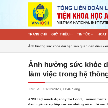
Skip
to
content
TRANG CHỦ
GIỚI THIỆU
TIN TỨC
HOẠT 
Ảnh hưởng sức khỏe dài hạn liên quan đến điều kiện
Ảnh hưởng sức khỏe dà
làm việc trong hệ thốn
Thứ Sáu,
01/12/2023,
11:46 Sáng
ANSES (French Agency for Food, Environmental 
đánh giá về sự tiếp xúc và những rủi ro tới sứ