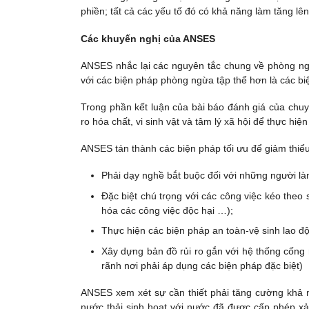
phiền; tất cả các yếu tố đó có khả năng làm tăng l
Các khuyến nghị của ANSES
ANSES nhắc lại các nguyên tắc chung về phòng ng
với các biện pháp phòng ngừa tập thể hơn là các b
Trong phần kết luận của bài báo đánh giá của chuy
ro hóa chất, vi sinh vật và tâm lý xã hội để thực h
ANSES tán thành các biện pháp tối ưu để giảm thiểu
Phải dạy nghề bắt buộc đối với những người là
Đặc biệt chú trọng với các công việc kéo theo s
hóa các công việc độc hại …);
Thực hiện các biện pháp an toàn-vệ sinh lao đ
Xây dựng bản đồ rủi ro gắn với hệ thống cống r
rãnh nơi phải áp dụng các biện pháp đặc biệt)
ANSES xem xét sự cần thiết phải tăng cường khả n
nước thải sinh hoạt với nước đã được cấp phép xả 