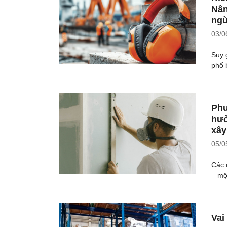
Nân
ngừ
03/0
Suy 
phổ 
Phư
hưở
xây
05/0
Các 
– mộ
Vai