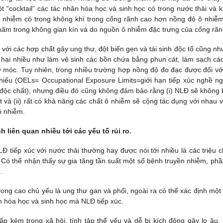
t “cocktail” các tác nhân hóa học và sinh học có trong nước thải và 
 ô nhiễm có trong không khí trong cống rãnh cao hơn nồng độ ô nhiễ
 hãm trong không gian kín và do nguồn ô nhiễm đặc trưng của cống rãn
với các hợp chất gây ung thư, đột biến gen và tái sinh độc tố cũng nh
 hại nhiều như làm vệ sinh các bồn chứa bằng phun cát, làm sạch cá
áy móc. Tuy nhiên, trong nhiều trường hợp nồng độ đo đạc được đối vớ
chiếu (OELs= Occupational Exposure Limits=giới hạn tiếp xúc nghề ng
 độc chất); nhưng điều đó cũng không đảm bảo rằng (i) NLĐ sẽ không b
và (ii) rất có khả năng các chất ô nhiễm sẽ cộng tác dụng với nhau và 
ô nhiễm.
 liên quan nhiều tới các yếu tố rủi ro.
Đ tiếp xúc với nước thải thường hay được nói tới nhiều là các triệu 
 Có thể nhận thấy sự gia tăng tần suất một số bệnh truyền nhiễm, phầ
.
ong cao chủ yếu là ung thư gan và phổi, ngoài ra có thể xác định một
hân hóa học và sinh học mà NLĐ tiếp xúc.
ấp kém trong xã hội, tính tập thể yếu và dễ bị kích động gây lo âu,