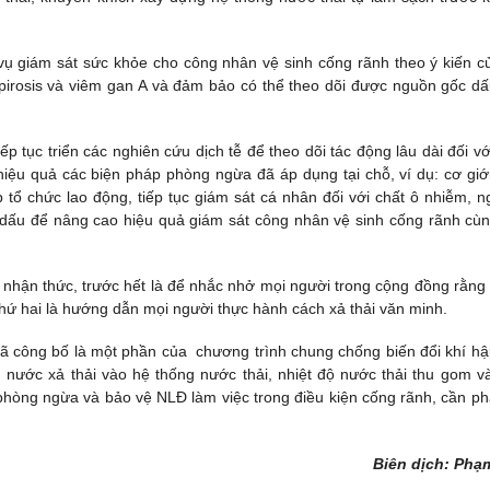
ụ giám sát sức khỏe cho công nhân vệ sinh cống rãnh theo ý kiến c
pirosis và viêm gan A và đảm bảo có thể theo dõi được nguồn gốc dấ
 tục triển các nghiên cứu dịch tễ để theo dõi tác động lâu dài đối vớ
iệu quả các biện pháp phòng ngừa đã áp dụng tại chỗ, ví dụ: cơ giớ
 tổ chức lao động, tiếp tục giám sát cá nhân đối với chất ô nhiễm, n
dấu để nâng cao hiệu quả giám sát công nhân vệ sinh cống rãnh cùn
nhận thức, trước hết là để nhắc nhở mọi người trong cộng đồng rằng
 thứ hai là hướng dẫn mọi người thực hành cách xả thải văn minh.
 công bố là một phần của chương trình chung chống biến đổi khí h
ng nước xả thải vào hệ thống nước thải, nhiệt độ nước thải thu gom v
 phòng ngừa và bảo vệ NLĐ làm việc trong điều kiện cống rãnh, cần ph
Biên dịch: Phạ