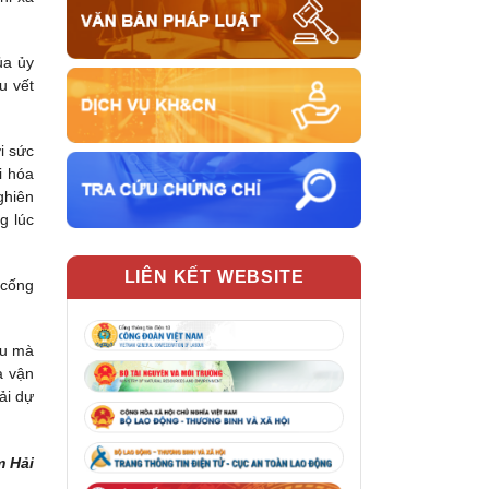
ủa ủy
u vết
i sức
i hóa
ghiên
g lúc
LIÊN KẾT WEBSITE
 cống
ậu mà
à vận
ải dự
m Hải