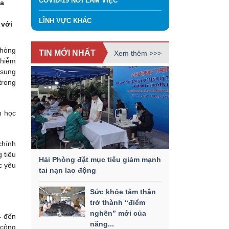
COVID-19 NƠI LÀM VIỆC
óa
LĨNH VỰC KHÁC
 với
phòng
TIN MỚI NHẤT
Xem thêm >>>
nhiễm
 sung
trong
h học
chính
 tiêu
Hải Phòng đặt mục tiêu giảm mạnh
c yêu
tai nạn lao động
Sức khỏe tâm thần
trở thành “điểm
nghẽn” mới của
4 đến
năng...
 công