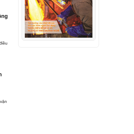
ông
điều
n
 vận