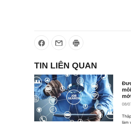
TIN LIÊN QUAN
Đượ
môi
mới
08/0
Thập
làm v