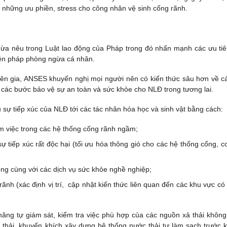
ên những ưu phiền, stress cho công nhân vệ sinh cống rãnh.
ừa nêu trong Luật lao động của Pháp trong đó nhấn mạnh các ưu tiê
iện pháp phòng ngừa cá nhân.
ên gia, ANSES khuyến nghị mọi người nên có kiến thức sâu hơn về cá
iện các bước bảo vệ sự an toàn và sức khỏe cho NLĐ trong tương lai.
 sự tiếp xúc của NLĐ tới các tác nhân hóa học và sinh vật bằng cách:
m việc trong các hệ thống cống rãnh ngầm;
ự tiếp xúc rất độc hại (tối ưu hóa thông gió cho các hệ thống cống, cơ
ộng cùng với các dịch vụ sức khỏe nghề nghiệp;
ãnh (xác định vị trí, cập nhật kiến thức liên quan đến các khu vực có
ăng tự giám sát, kiểm tra việc phù hợp của các nguồn xả thải không
thải, khuyến khích xây dựng hệ thống nước thải tự làm sạch trước k