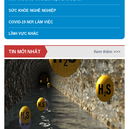
SỨC KHỎE NGHỀ NGHIỆP
COVID-19 NƠI LÀM VIỆC
LĨNH VỰC KHÁC
TIN MỚI NHẤT
Xem thêm >>>