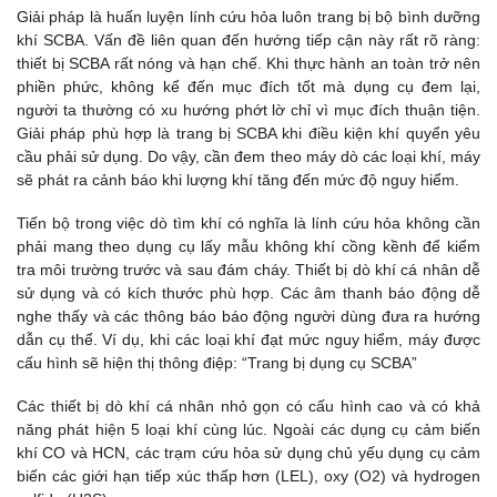
Giải pháp là huấn luyện lính cứu hỏa luôn trang bị bộ bình dưỡng
khí SCBA. Vấn đề liên quan đến hướng tiếp cận này rất rõ ràng:
thiết bị SCBA rất nóng và hạn chế. Khi thực hành an toàn trở nên
phiền phức, không kể đến mục đích tốt mà dụng cụ đem lại,
người ta thường có xu hướng phớt lờ chỉ vì mục đích thuận tiện.
Giải pháp phù hợp là trang bị SCBA khi điều kiện khí quyển yêu
cầu phải sử dụng. Do vậy, cần đem theo máy dò các loại khí, máy
sẽ phát ra cảnh báo khi lượng khí tăng đến mức độ nguy hiểm.
Tiến bộ trong việc dò tìm khí có nghĩa là lính cứu hỏa không cần
phải mang theo dụng cụ lấy mẫu không khí cồng kềnh để kiểm
tra môi trường trước và sau đám cháy. Thiết bị dò khí cá nhân dễ
sử dụng và có kích thước phù hợp. Các âm thanh báo động dễ
nghe thấy và các thông báo báo động người dùng đưa ra hướng
dẫn cụ thể. Ví dụ, khi các loại khí đạt mức nguy hiểm, máy được
cấu hình sẽ hiện thị thông điệp: “Trang bị dụng cụ SCBA”
Các thiết bị dò khí cá nhân nhỏ gọn có cấu hình cao và có khả
năng phát hiện 5 loại khí cùng lúc. Ngoài các dụng cụ cảm biến
khí CO và HCN, các trạm cứu hỏa sử dụng chủ yếu dụng cụ cảm
biến các giới hạn tiếp xúc thấp hơn (LEL), oxy (O2) và hydrogen