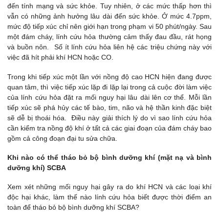
đến tính mạng và sức khỏe. Tuy nhiên, ở các mức thấp hơn thì
vẫn có những ảnh hưởng lâu dài đến sức khỏe. Ở mức 4.7ppm,
mức độ tiếp xúc chỉ nên giới hạn trong phạm vi 50 phút/ngày. Sau
một đám cháy, lính cứu hỏa thường cảm thấy đau đầu, rát họng
và buồn nôn. Số ít lính cứu hỏa liên hệ các triệu chứng này với
việc đã hít phải khí HCN hoặc CO.
Trong khi tiếp xúc một lần với nồng độ cao HCN hiện đang được
quan tâm, thì việc tiếp xúc lặp đi lặp lại trong cả cuộc đời làm việc
của lính cứu hỏa đặt ra mối nguy hại lâu dài lên cơ thể. Mỗi lần
tiếp xúc sẽ phá hủy các tế bào, tim, não và hệ thần kinh đặc biệt
sẽ dễ bị thoái hóa. Điều này giải thích lý do vì sao lính cứu hỏa
cần kiểm tra nồng độ khí ở tất cả các giai đoạn của đám cháy bao
gồm cả công đoạn đại tu sửa chữa.
Khi nào có thể tháo bỏ bộ bình dưỡng khí (mặt nạ và bình
dưỡng khí) SCBA
Xem xét những mối nguy hại gây ra do khí HCN và các loại khí
độc hại khác, làm thế nào lính cứu hỏa biết được thời điểm an
toàn để tháo bỏ bộ bình dưỡng khí SCBA?