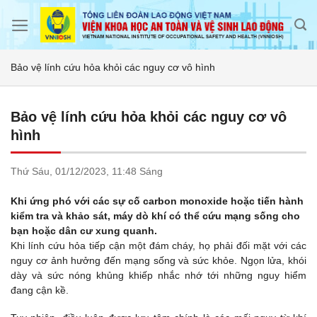
Skip
to
content
Bảo vệ lính cứu hỏa khỏi các nguy cơ vô hình
Bảo vệ lính cứu hỏa khỏi các nguy cơ vô
hình
Thứ Sáu,
01/12/2023,
11:48 Sáng
Khi ứng phó với các sự cố carbon monoxide hoặc tiến hành
kiểm tra và khảo sát, máy dò khí có thể cứu mạng sống cho
bạn hoặc dân cư xung quanh.
Khi lính cứu hỏa tiếp cận một đám cháy, họ phải đối mặt với các
nguy cơ ảnh hưởng đến mạng sống và sức khỏe. Ngọn lửa, khói
dày và sức nóng khủng khiếp nhắc nhớ tới những nguy hiểm
đang cận kề.