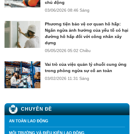
chủ động
03/06/2026
08:46 Sáng
Phương tiện bảo vệ cơ quan hô hấp:
Ngăn ngừa ảnh hưởng của yếu tố có hại
đường hô hấp đối với công nhân xây
dựng
05/05/2026
05:02 Chiều
Vai trò của việc quản lý chuỗi cung ứng
trong phòng ngừa sự cố an toàn
03/02/2026
11:31 Sáng
CHUYÊN ĐỀ
AN TOÀN LAO ĐỘNG
MÔI TRƯỜNG VÀ ĐIỀU KIỆN LAO ĐỘNG