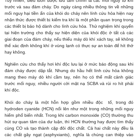
Tuy nhiên, điều luôn được lưu tâm chính là các mối nguy từ khí
trước và sau đám cháy. Do ngày càng nhiều thông tin về những
mối nguy hại tiền ẩn của khói do cháy nên lính cứu hỏa hiện nay
nhận thức được thiết bị kiểm tra khí là một phần quan trọng trong
các thiết bị bảo hộ dành cho lính cứu hỏa. Thử nghiệm khí quyển
tại hiện trường cho thấy sự hiện diện của khói độc ở tất cả các
giai đoạn của đám cháy, nếu thiếu máy dò khí xách tay, sẽ không
thể xác định không khí ở vùng lạnh có thực sự an toàn để hít thở
hay không.
Nghiên cứu cho thấy hơi khí độc lưu lại ở mức báo động sau khi
đám cháy được dập tắt. Nhưng do hầu hết lính cứu hỏa không
mang theo máy dò khí cầm tay, nên họ có thể mất cảnh giác
trước mối nguy, nhiều người cởi mặt nạ SCBA và rủi ro hít phải
khí độc.
Khói do cháy là một hỗn hợp gồm nhiều độc tố, trong đó
hydroden cyanide (HCN) nổi lên như một trong những mối nguy
hiểm phổ biến nhất. Trong khi carbon monoxide (CO) thường thu
hút sự quan tâm của dư luận, thì HCN thường hay được tìm thấy
cùng CO và tạo thành cặp đôi độc chất. Cả hai chất này đều là
các chất gây ngạt (asphyxiants), nghĩa là chúng can thiệp vào