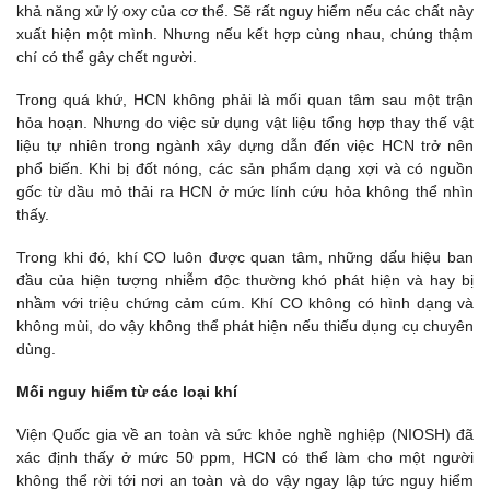
khả năng xử lý oxy của cơ thể. Sẽ rất nguy hiểm nếu các chất này
xuất hiện một mình. Nhưng nếu kết hợp cùng nhau, chúng thậm
chí có thể gây chết người.
Trong quá khứ, HCN không phải là mối quan tâm sau một trận
hỏa hoạn. Nhưng do việc sử dụng vật liệu tổng hợp thay thế vật
liệu tự nhiên trong ngành xây dựng dẫn đến việc HCN trở nên
phổ biến. Khi bị đốt nóng, các sản phẩm dạng xợi và có nguồn
gốc từ dầu mỏ thải ra HCN ở mức lính cứu hỏa không thể nhìn
thấy.
Trong khi đó, khí CO luôn được quan tâm, những dấu hiệu ban
đầu của hiện tượng nhiễm độc thường khó phát hiện và hay bị
nhầm với triệu chứng cảm cúm. Khí CO không có hình dạng và
không mùi, do vậy không thể phát hiện nếu thiếu dụng cụ chuyên
dùng.
Mối nguy hiểm từ các loại khí
Viện Quốc gia về an toàn và sức khỏe nghề nghiệp (NIOSH) đã
xác định thấy ở mức 50 ppm, HCN có thể làm cho một người
không thể rời tới nơi an toàn và do vậy ngay lập tức nguy hiểm