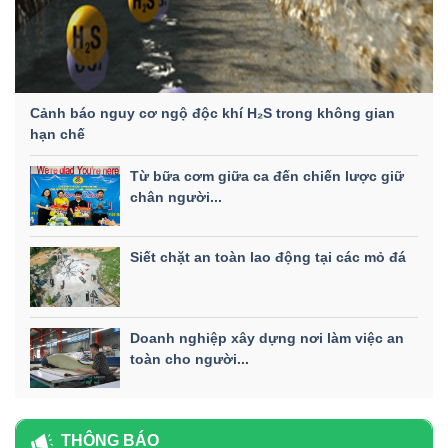
Cảnh báo nguy cơ ngộ độc khí H₂S trong không gian
hạn chế
Từ bữa cơm giữa ca đến chiến lược giữ
chân người...
Siết chặt an toàn lao động tại các mỏ đá
Doanh nghiệp xây dựng nơi làm việc an
toàn cho người...
THÔNG BÁO