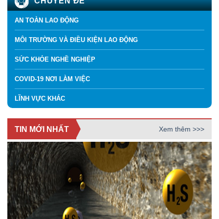
CHUYÊN ĐỀ
AN TOÀN LAO ĐỘNG
MÔI TRƯỜNG VÀ ĐIỀU KIỆN LAO ĐỘNG
SỨC KHỎE NGHỀ NGHIỆP
COVID-19 NƠI LÀM VIỆC
LĨNH VỰC KHÁC
TIN MỚI NHẤT
Xem thêm >>>