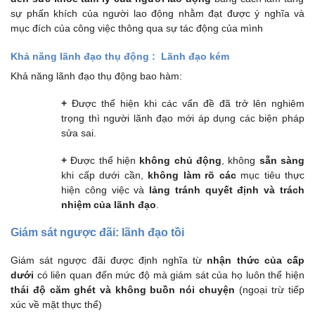
sự phấn khích của người lao động nhằm đạt được ý nghĩa và
mục đích của công việc thông qua sự tác động của mình
Khả năng lãnh đạo thụ động : Lãnh đạo kém
Khả năng lãnh đạo thụ động bao hàm:
+
Được thể hiện khi các vấn đề đã trở lên nghiêm
trọng thì người lãnh đạo mới áp dụng các biện pháp
sửa sai.
+
Được thể hiện
không chủ động
, không
sẵn sàng
khi cấp dưới cần,
không
làm rõ
các
mục tiêu thực
hiện công việc và
lảng tránh quyết định và trách
nhiệm của lãnh đạo
.
Giám sát ngược đãi: lãnh đạo tồi
Giám sát ngược đãi được định nghĩa từ
nhận thức của cấp
dưới
có liên quan đến mức độ mà giám sát của họ luôn thể hiện
thái độ căm ghét và không buồn nói chuyện
(ngoại trừ tiếp
xúc về mặt thực thể)