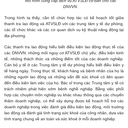
Mô hình cung cấp dịch vụ ATVSLĐ cơ bản cho các
DNVVN.
Trong hình ta thấy, cần tổ chức hợp tác có kế hoạch tốt giữa
thanh tra lao động và ATVSLĐ với các trung tâm y tế dự phòng,
các tổ chức khác và các cơ quan dịch vụ kỹ thuật năng động tại
địa phương.
Các thanh tra lao động hiểu biết điều kiện lao động thực tế của
các DNVVN: những mối nguy cơ ATVSLĐ chủ yếu, điều kiện kinh
tế, những thách thức và những điểm tốt của các doanh nghiệp.
Cán bộ y tế ở các Trung tâm y tế dự phòng hiểu biết điều kiện y
tế hàng ngày. Trong thực tế, khách hàng và bệnh nhân của họ là
những người lao động và những vấn đề sức khoẻ có liên quan
đến điều kiện làm việc của họ. Bác sĩ trong các Trung tâm y tế có
trách nhiệm phát hiện sớm bệnh nghề nghiệp. Bằng việc phối
hợp các chuyên môn nghiệp vụ khác nhau thông qua các chuyến
thăm doanh nghiệp, có thể xây dựng được kế hoạch hỗ trợ các
doanh nghiệp trong việc đánh giá điều kiện lao động, môi trường
lao động và đánh giá tình trạng sức khoẻ của công nhân, dựa vào
tình trạng chung về an toàn và sức khoẻ ở mỗi doanh nghiệp.