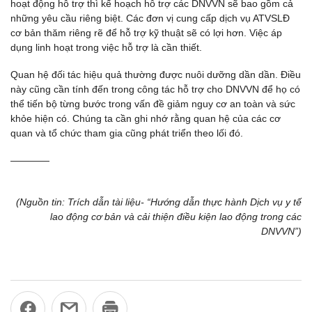
hoạt động hỗ trợ thì kế hoạch hỗ trợ các DNVVN sẽ bao gồm cả
những yêu cầu riêng biệt. Các đơn vị cung cấp dịch vụ ATVSLĐ
cơ bản thăm riêng rẽ để hỗ trợ kỹ thuật sẽ có lợi hơn. Việc áp
dụng linh hoạt trong việc hỗ trợ là cần thiết.
Quan hệ đối tác hiệu quả thường được nuôi dưỡng dần dần. Điều
này cũng cần tính đến trong công tác hỗ trợ cho DNVVN để họ có
thể tiến bộ từng bước trong vấn đề giảm nguy cơ an toàn và sức
khỏe hiện có. Chúng ta cần ghi nhớ rằng quan hệ của các cơ
quan và tổ chức tham gia cũng phát triển theo lối đó.
————
(Nguồn tin: Trích dẫn tài liệu- “Hướng dẫn thực hành Dịch vụ y tế
lao động cơ bản và cải thiện điều kiện lao động trong các
DNVVN”)