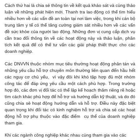
Cách thứ hai là chia sẻ thông tin về kết quả khảo sát và cùng thảo
luận về những phát hiện mới. Thanh tra lao động có thể tìm hiểu
nhiều hơn về các vấn đề an toàn tại nơi làm việc, trong khi cán bộ
trung tâm y tế có thể tăng cường giám sát nhiều hơn về các vấn
đề sức khỏe của người lao động. Những đơn vị cung cấp dịch vụ
cần trao đổi thông tin về các hoạt động này và thảo luận, phân
tích kết quả để có thể tư vấn các giải pháp thiết thực cho các
doanh nghiệp.
Các DNVVN thuộc nhóm mục tiêu thường hoạt động phân tán và
những yêu cầu hỗ trợ chuyên môn thường liên quan đến hầu hết
các nguy cơ chủ yếu, vì vậy đôi khi khó tập hợp đủ một nhóm
công tác để đáp ứng yêu cầu một cách phù hợp. Trong trường
hợp đó, các đơn vị đối tác có thể lập kế hoạch thăm riêng rẽ hoặc
tìm cách khác phù hợp để hỗ trợ và hướng dẫn kỹ thuật, và do đó
cũng chia sẻ hoạt động hướng dẫn và hỗ trợ. Điều này đặc biệt
quan trọng khi đối tác có kinh nghiệm hỗ trợ và chia sẻ các hoạt
động hỗ trợ phụ thuộc vào đặc điểm cụ thể của doanh nghiệp
tham gia.
Khi các ngành công nghiệp khác nhau cùng tham gia vào các