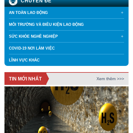
CHUYÊN ĐỀ
AN TOÀN LAO ĐỘNG
MÔI TRƯỜNG VÀ ĐIỀU KIỆN LAO ĐỘNG
SỨC KHỎE NGHỀ NGHIỆP
COVID-19 NƠI LÀM VIỆC
LĨNH VỰC KHÁC
TIN MỚI NHẤT
Xem thêm >>>