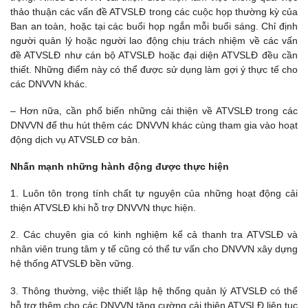
thảo thuận các vấn đề ATVSLĐ trong các cuộc họp thường kỳ của
Ban an toàn, hoặc tại các buổi họp ngắn mỗi buổi sáng. Chỉ định
người quản lý hoặc người lao động chịu trách nhiệm về các vấn
đề ATVSLĐ như cán bộ ATVSLĐ hoặc đại diện ATVSLĐ đều cần
thiết. Những điểm này có thể được sử dụng làm gợi ý thực tế cho
các DNVVN khác.
– Hơn nữa, cần phổ biến những cải thiện về ATVSLĐ trong các
DNVVN để thu hút thêm các DNVVN khác cùng tham gia vào hoạt
động dịch vụ ATVSLĐ cơ bản.
Nhấn mạnh những hành động được thực hiện
1. Luôn tôn trọng tính chất tự nguyện của những hoạt động cải
thiện ATVSLĐ khi hỗ trợ DNVVN thực hiện.
2. Các chuyên gia có kinh nghiệm kể cả thanh tra ATVSLĐ và
nhân viên trung tâm y tế cũng có thể tư vấn cho DNVVN xây dựng
hệ thống ATVSLĐ bền vững.
3. Thông thường, việc thiết lập hệ thống quản lý ATVSLĐ có thể
hỗ trợ thêm cho các DNVVN tăng cường cải thiện ATVSLĐ liên tục