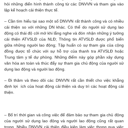
hỏi những điển hình thành công từ các DNVVN và tham gia vào
lập kế hoạch cải thiện thực tế.
– Cần tìm hiểu tại sao một số DNVVN rất thành công và có nhiều
cải thiện so với những DN khác. Có thể do người sử dụng lao
động có thái độ cởi mở khi lắng nghe và đón nhận những ý tưởng
cải thiện ATVSLĐ của NLĐ; Thông tin ATVSLĐ được phổ biến
giữa những người lao động; Tập huấn có sự tham gia của cộng
đồng được tổ chức với sự hỗ trợ của thanh tra ATVSLĐ hoặc
Trung tâm y tế dự phòng. Những điểm này góp phần xây dựng
văn hóa an toàn và thúc đẩy sự tham gia chủ động của người sử
dụng lao động và người lao động.
– Đi thăm và theo dõi các DNVVN rất cần thiết cho việc khẳng
định lợi ích của hoạt động cải thiện và duy trì các hoạt động cải
thiện.
– Bố trí thời gian và công việc để đảm bảo sự tham gia chủ động
của người sử dụng lao động và người lao động cũng rất quan
trọng. Nhiều DNVVN cải thiện điều kiện làm việc thong qua việc