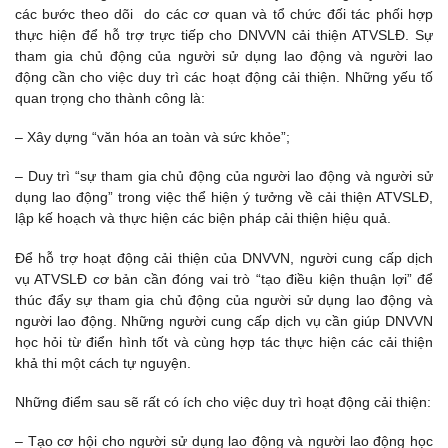
các bước theo dõi do các cơ quan và tổ chức đối tác phối hợp
thực hiện để hỗ trợ trực tiếp cho DNVVN cải thiện ATVSLĐ. Sự
tham gia chủ động của người sử dụng lao động và người lao
động cần cho việc duy trì các hoạt động cải thiện. Những yếu tố
quan trọng cho thành công là:
– Xây dựng “văn hóa an toàn và sức khỏe”;
– Duy trì “sự tham gia chủ động của người lao động và người sử
dụng lao động” trong việc thể hiện ý tưởng về cải thiện ATVSLĐ,
lập kế hoạch và thực hiện các biện pháp cải thiện hiệu quả.
Để hỗ trợ hoạt động cải thiện của DNVVN, người cung cấp dịch
vụ ATVSLĐ cơ bản cần đóng vai trò “tạo điều kiện thuận lợi” để
thúc đẩy sự tham gia chủ động của người sử dụng lao động và
người lao động. Những người cung cấp dịch vụ cần giúp DNVVN
học hỏi từ điển hình tốt và cùng hợp tác thực hiện các cải thiện
khả thi một cách tự nguyện.
Những điểm sau sẽ rất có ích cho việc duy trì hoạt động cải thiện:
– Tạo cơ hội cho người sử dụng lao động và người lao động học