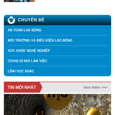
CHUYÊN ĐỀ
AN TOÀN LAO ĐỘNG
MÔI TRƯỜNG VÀ ĐIỀU KIỆN LAO ĐỘNG
SỨC KHỎE NGHỀ NGHIỆP
COVID-19 NƠI LÀM VIỆC
LĨNH VỰC KHÁC
TIN MỚI NHẤT
Xem thêm >>>