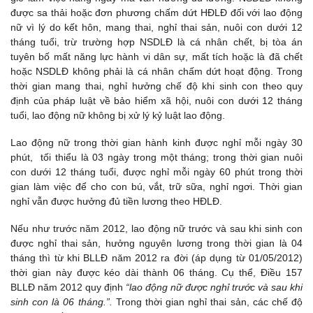
được sa thải hoặc đơn phương chấm dứt HĐLĐ đối với lao động
nữ vì lý do kết hôn, mang thai, nghỉ thai sản, nuôi con dưới 12
tháng tuổi, trừ trường hợp NSDLĐ là cá nhân chết, bị tòa án
tuyên bố mất năng lực hành vi dân sự, mất tích hoặc là đã chết
hoặc NSDLĐ không phải là cá nhân chấm dứt hoạt động. Trong
thời gian mang thai, nghỉ hưởng chế độ khi sinh con theo quy
định của pháp luật về bảo hiểm xã hội, nuôi con dưới 12 tháng
tuổi, lao động nữ không bị xử lý kỷ luật lao động.
Lao động nữ trong thời gian hành kinh được nghỉ mỗi ngày 30
phút, tối thiểu là 03 ngày trong một tháng; trong thời gian nuôi
con dưới 12 tháng tuổi, được nghỉ mỗi ngày 60 phút trong thời
gian làm việc để cho con bú, vắt, trữ sữa, nghỉ ngơi. Thời gian
nghỉ vẫn được hưởng đủ tiền lương theo HĐLĐ.
Nếu như trước năm 2012, lao động nữ trước và sau khi sinh con
được nghỉ thai sản, hưởng nguyên lương trong thời gian là 04
tháng thì từ khi BLLĐ năm 2012 ra đời (áp dụng từ 01/05/2012)
thời gian này được kéo dài thành 06 tháng. Cụ thể, Điều 157
BLLĐ năm 2012 quy định
“lao động nữ được nghỉ trước và sau khi
sinh con là 06 tháng.”.
Trong thời gian nghỉ thai sản, các chế độ