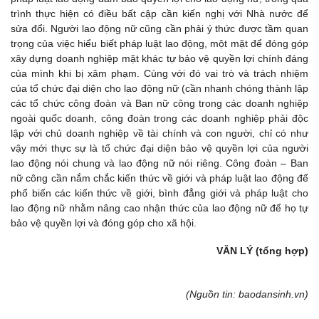
trình thực hiện có điều bất cập cần kiến nghị với Nhà nước để
sửa đổi. Người lao động nữ cũng cần phải ý thức được tầm quan
trọng của việc hiểu biết pháp luật lao động, một mặt để đóng góp
xây dựng doanh nghiệp mặt khác tự bảo vệ quyền lợi chính đáng
của mình khi bị xâm phạm. Cùng với đó vai trò và trách nhiệm
của tổ chức đại diện cho lao động nữ (cần nhanh chóng thành lập
các tổ chức công đoàn và Ban nữ công trong các doanh nghiệp
ngoài quốc doanh, công đoàn trong các doanh nghiệp phải độc
lập với chủ doanh nghiệp về tài chính và con người, chỉ có như
vậy mới thực sự là tổ chức đại diện bảo vệ quyền lợi của người
lao động nói chung và lao động nữ nói riêng. Công đoàn – Ban
nữ công cần nắm chắc kiến thức về giới và pháp luật lao động để
phổ biến các kiến thức về giới, bình đẳng giới và pháp luật cho
lao động nữ nhằm nâng cao nhận thức của lao động nữ để họ tự
bảo vệ quyền lợi và đóng góp cho xã hội.
VĂN LÝ (tổng hợp)
(Nguồn tin: baodansinh.vn)