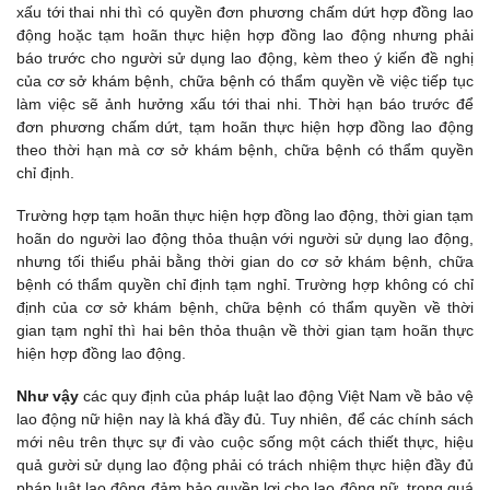
xấu tới thai nhi thì có quyền đơn phương chấm dứt hợp đồng lao
động hoặc tạm hoãn thực hiện hợp đồng lao động nhưng phải
báo trước cho người sử dụng lao động, kèm theo ý kiến đề nghị
của cơ sở khám bệnh, chữa bệnh có thẩm quyền về việc tiếp tục
làm việc sẽ ảnh hưởng xấu tới thai nhi. Thời hạn báo trước để
đơn phương chấm dứt, tạm hoãn thực hiện hợp đồng lao động
theo thời hạn mà cơ sở khám bệnh, chữa bệnh có thẩm quyền
chỉ định.
Trường hợp tạm hoãn thực hiện hợp đồng lao động, thời gian tạm
hoãn do người lao động thỏa thuận với người sử dụng lao động,
nhưng tối thiểu phải bằng thời gian do cơ sở khám bệnh, chữa
bệnh có thẩm quyền chỉ định tạm nghỉ. Trường hợp không có chỉ
định của cơ sở khám bệnh, chữa bệnh có thẩm quyền về thời
gian tạm nghỉ thì hai bên thỏa thuận về thời gian tạm hoãn thực
hiện hợp đồng lao động.
Như vậy
các
quy định của pháp luật lao động Việt Nam về bảo vệ
lao động nữ hiện nay là khá đầy đủ. Tuy nhiên, để các chính sách
mới nêu trên thực sự đi vào cuộc sống một cách thiết thực, hiệu
quả gười sử dụng lao động phải có trách nhiệm thực hiện đầy đủ
pháp luật lao động đảm bảo quyền lợi cho lao động nữ, trong quá