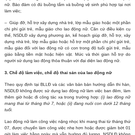
nữ. Bảo đảm có đủ buồng tắm và buồng vệ sinh phù hợp tại nơi
làm việc;
– Giúp đỡ, hỗ trợ xây dựng nhà trẻ, lớp mẫu giáo hoặc một phần
chi phí gửi trẻ, mẫu giáo cho lao động nữ. Căn cứ điều kiện cụ
thể, NSDLĐ xây dựng phương án, kế hoạch giúp đỡ, hỗ trợ, xây
dựng nhà trẻ, lớp mẫu giáo hoặc hỗ trợ một phần chi phí gửi trẻ,
mẫu giáo đối với lao động nữ có con trong độ tuổi gửi trẻ, mẫu
giáo bằng tiền mặt hoặc hiện vật. Mức và thời gian hỗ trợ do
người sử dụng lao động thỏa thuận với đại diện lao động nữ.
3. Chế độ làm việc, chế độ thai sản của lao động nữ
Theo quy định tại BLLĐ và các văn bản bản hướng dẫn thi hàn,
NSDLĐ không được sử dụng lao động nữ làm việc ban đêm, làm
thêm giờ hoặc đi công tác xa trong trường hợp:
(i) lao động nữ
mang thai từ tháng thứ 7, hoặc (ii) đang nuôi con dưới 12 tháng
tuổi.
Lao động nữ làm công việc nặng nhọc khi mang thai từ tháng thứ
07, được chuyển làm công việc nhẹ hơn hoặc được giảm bớt 01
giờ làm việc hằng ngày mà vẫn hưởng đủ lương. NSDLĐ không