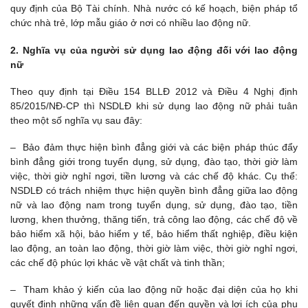
quy định của Bộ Tài chính. Nhà nước có kế hoạch, biện pháp tổ
chức nhà trẻ, lớp mẫu giáo ở nơi có nhiều lao động nữ.
2. Nghĩa vụ của người sử dụng lao động đối với lao động
nữ
Theo quy định tại Điều 154 BLLĐ 2012 và Điều 4 Nghị định
85/2015/NĐ-CP thì NSDLĐ khi sử dụng lao động nữ phải tuân
theo một số nghĩa vụ sau đây:
– Bảo đảm thực hiện bình đẳng giới và các biện pháp thúc đẩy
bình đẳng giới trong tuyển dụng, sử dụng, đào tạo, thời giờ làm
việc, thời giờ nghỉ ngơi, tiền lương và các chế độ khác. Cụ thể:
NSDLĐ có trách nhiệm thực hiện quyền bình đẳng giữa lao động
nữ và lao động nam trong tuyển dụng, sử dụng, đào tạo, tiền
lương, khen thưởng, thăng tiến, trả công lao động, các chế độ về
bảo hiểm xã hội, bảo hiểm y tế, bảo hiểm thất nghiệp, điều kiện
lao động, an toàn lao động, thời giờ làm việc, thời giờ nghỉ ngơi,
các chế độ phúc lợi khác về vật chất và tinh thần;
– Tham khảo ý kiến của lao động nữ hoặc đại diện của họ khi
quyết định những vấn đề liên quan đến quyền và lợi ích của phụ