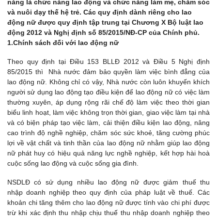
năng là chức năng lao động và chức năng làm mẹ, chăm sóc
và nuôi dạy thế hệ trẻ. Các quy định dành riêng cho lao
động nữ được quy định tập trung tại Chương X Bộ luật lao
động 2012 và Nghị định số 85/2015/NĐ-CP của Chính phủ.
1.Chính sách đối với lao động nữ
Theo quy định tại Điều 153 BLLĐ 2012 và Điều 5 Nghị định
85/2015 thì Nhà nước đảm bảo quyền làm việc bình đẳng của
lao động nữ. Không chỉ có vậy, Nhà nước còn luôn khuyến khích
người sử dụng lao động tạo điều kiện để lao động nữ có việc làm
thường xuyên, áp dụng rộng rãi chế độ làm việc theo thời gian
biểu linh hoạt, làm việc không trọn thời gian, giao việc làm tại nhà
và có biện pháp tạo việc làm, cải thiện điều kiện lao động, nâng
cao trình độ nghề nghiệp, chăm sóc sức khoẻ, tăng cường phúc
lợi về vật chất và tinh thần của lao động nữ nhằm giúp lao động
nữ phát huy có hiệu quả năng lực nghề nghiệp, kết hợp hài hoà
cuộc sống lao động và cuộc sống gia đình.
NSDLĐ có sử dụng nhiều lao động nữ được giảm thuế thu
nhập doanh nghiệp theo quy định của pháp luật về thuế. Các
khoản chi tăng thêm cho lao động nữ được tính vào chi phí được
trừ khi xác định thu nhập chịu thuế thu nhập doanh nghiệp theo