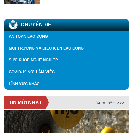
CHUYÊN ĐỀ
AN TOÀN LAO ĐỘNG
MÔI TRƯỜNG VÀ ĐIỀU KIỆN LAO ĐỘNG
SỨC KHỎE NGHỀ NGHIỆP
COVID-19 NƠI LÀM VIỆC
LĨNH VỰC KHÁC
TIN MỚI NHẤT
Xem thêm >>>