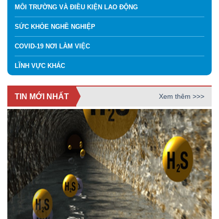
MÔI TRƯỜNG VÀ ĐIỀU KIỆN LAO ĐỘNG
SỨC KHỎE NGHỀ NGHIỆP
COVID-19 NƠI LÀM VIỆC
LĨNH VỰC KHÁC
TIN MỚI NHẤT
Xem thêm >>>