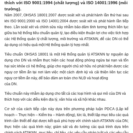
thích với ISO 9001:1994 (chất lượng) và ISO 14001:1996 (môi
trường).
Năm 2007, OHSAS 18001:2007 được soát xét và phát hành lần thứ hai sau
khi ISO 9001:2000 và ISO 14001:2004 được soát xét và phát hành lần tiếp
theo. Lần soát xét và chỉnh sửa này nhằm bảo đảm tính tương thích liên tục
giữa ba hệ thống tiêu chuẩn quản lý, tạo điều kiện thuận lợi cho việc tích hợp
các Hệ thống quản lý chất lượng, môi trường và ATSKNN, để các DN có thể
áp dụng có hiệu quả một Hệ thống quản lý hợp nhất.
Tiêu chuẩn OHSAS 18001 là một Hệ thống quản lý ATSKNN tự nguyện áp
dụng cho DN và nhằm thực hiện các hoạt động phòng ngừa tai nạn và tổn
hại sức khỏe có hệ thống, giúp cho người chủ sở hữu nó phát hiện được các
nguy cơ tiềm ẩn tại nơi làm việc một cách định kỳ và cải thiện liên tục các
nguy cơ tiềm ẩn này, để bảo đảm an toàn cho NLĐ và hoạt động
của DN.
Tiêu chuẩn này nhằm áp dụng cho tất cả các loại hình và qui mô của DN và
thích hợp với các điều kiện địa lý, văn hóa và xã hội khác nhau.
Cơ sở của cách tiếp cận này dựa trên phương pháp luận PDCA (Lập kế
hoạch – Thực hiện – Kiểm tra – Hành động), tức là, thiết lập mục tiêu các quá
trình cần thiết để đạt được kết quả phù hợp với chính sách ATSKNN của DN;
thực hiện các quá trình này; giám sát và đo lường các quá trình dựa trên
chính sách ATSKNN, mục tiêu, chỉ tiêu, các yêu cầu pháp luật và các yêu cầu