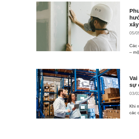
Phư
hưở
xây
05/0
Các 
– mộ
Vai
sự 
03/0
Khi 
các 