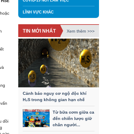
COVID-19 NƠI LÀM VIỆC
o HSE
LĨNH VỰC KHÁC
 hoặc
TIN MỚI NHẤT
Xem thêm >>>
h
ết
và
ăng
.
Cảnh báo nguy cơ ngộ độc khí
H₂S trong không gian hạn chế
 vấn
Từ bữa cơm giữa ca
đến chiến lược giữ
u dồi
chân người...
ng
à sức