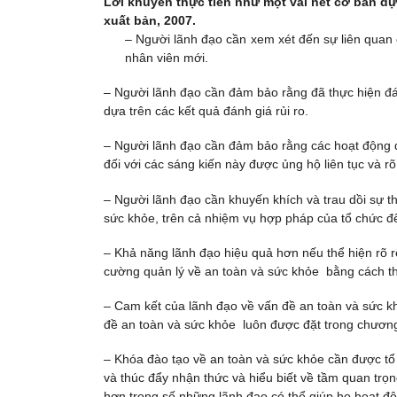
Lời khuyên thực tiễn như một vài nét cơ bản dự
xuất bản, 2007.
– Người lãnh đạo cần xem xét đến sự liên quan c
nhân viên mới.
– Người lãnh đạo cần đảm bảo rằng đã thực hiện đá
dựa trên các kết quả đánh giá rủi ro.
– Người lãnh đạo cần đảm bảo rằng các hoạt động q
đối với các sáng kiến này được ủng hộ liên tục và rõ 
– Người lãnh đạo cần khuyến khích và trau dồi sự t
sức khỏe, trên cả nhiệm vụ hợp pháp của tổ chức để
– Khả năng lãnh đạo hiệu quả hơn nếu thể hiện rõ r
cường quản lý về an toàn và sức khỏe bằng cách th
– Cam kết của lãnh đạo về vấn đề an toàn và sức k
đề an toàn và sức khỏe luôn được đặt trong chương 
– Khóa đào tạo về an toàn và sức khỏe cần được tổ 
và thúc đẩy nhận thức và hiểu biết về tầm quan trọ
hơn trong số những lãnh đạo có thể giúp họ hoạt đ