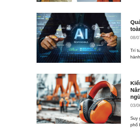
Quả
toà
08/0
Trí 
hành,
Kiể
Nân
ngừ
03/0
Suy 
phổ 