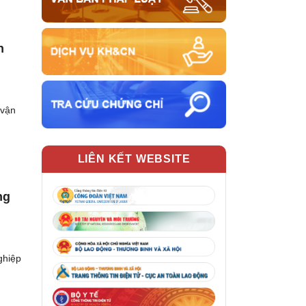
n
 vận
LIÊN KẾT WEBSITE
ng
ghiệp