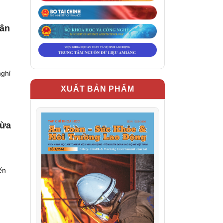
hân
nghỉ
XUẤT BẢN PHẨM
gừa
ến