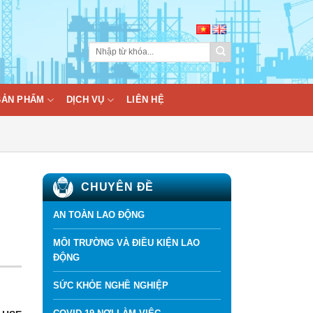
BẢN PHẨM
DỊCH VỤ
LIÊN HỆ
CHUYÊN ĐỀ
AN TOÀN LAO ĐỘNG
MÔI TRƯỜNG VÀ ĐIỀU KIỆN LAO
ĐỘNG
SỨC KHỎE NGHỀ NGHIỆP