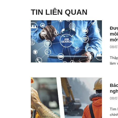
TIN LIÊN QUAN
Đượ
môi
mới
08/0
Thập
làm v
Bảo
ngh
08/0
Tìm 
chỉn