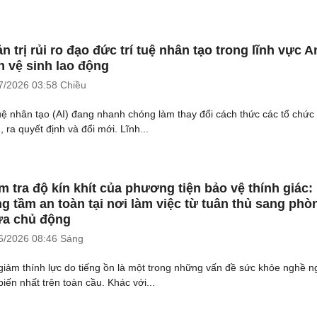
n trị rủi ro đạo đức trí tuệ nhân tạo trong lĩnh vực A
n vệ sinh lao động
7/2026
03:58 Chiều
tuệ nhân tạo (AI) đang nhanh chóng làm thay đổi cách thức các tổ chức
 ra quyết định và đổi mới. Lĩnh...
m tra độ kín khít của phương tiện bảo vệ thính giác:
g tầm an toàn tại nơi làm việc từ tuân thủ sang phò
a chủ động
6/2026
08:46 Sáng
giảm thính lực do tiếng ồn là một trong những vấn đề sức khỏe nghề n
biến nhất trên toàn cầu. Khác với...