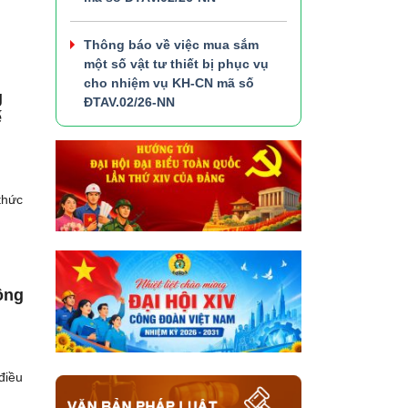
Thông báo về việc mua sắm
một số vật tư thiết bị phục vụ
cho nhiệm vụ KH-CN mã số
g
ĐTAV.02/26-NN
ế
thức
ông
điều