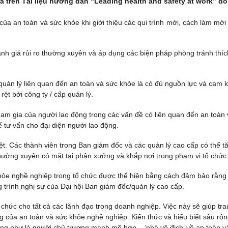
a trên Tài liệu hướng dẫn “Leading health and safety at work” d
ủa an toàn và sức khỏe khi giới thiệu các qui trình mới, cách làm mới
nh giá rủi ro thường xuyên và áp dụng các biện pháp phòng tránh thíc
uản lý liên quan đến an toàn và sức khỏe là có đủ nguồn lực và cam k
rệt bởi công ty / cấp quản lý.
ham gia của người lao động trong các vấn đề có liên quan đến an toàn 
 tư vấn cho đại diện người lao động.
ệt. Các thành viên trong Ban giám đốc và các quản lý cao cấp có thể t
ường xuyên có mặt tại phân xưởng và khắp nơi trong phạm vi tổ chức
hỏe nghề nghiệp trong tổ chức được thể hiện bằng cách đảm bảo rằng
trình nghị sự của Đại hội Ban giám đốc/quản lý cao cấp.
chức cho tất cả các lãnh đạo trong doanh nghiệp. Việc này sẽ giúp tra
ng của an toàn và sức khỏe nghề nghiệp. Kiến thức và hiểu biết sâu rộ
ộng như là người chủ trương mạnh mẽ hơn – ‘nhà vô địch’ về an toàn v