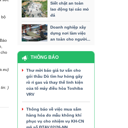
Siết chặt an toàn
lao động tại các mỏ
đá
n bộ
Doanh nghiệp xây
dựng nơi làm việc
an toàn cho người...
 Báo
o,
 cho
THÔNG BÁO
a.eu)
Thư mời báo giá tư vấn cho
gói thầu Dò tìm hư hỏng gây
rò rỉ gas và thay thế linh kiện
tin: )
của tổ máy điều hòa Toshiba
VRV
Thông báo về việc mua sắm
hàng hóa đo mẫu không khí
phục vụ cho nhiệm vụ KH-CN
mã số ĐTAV.02/26-NN