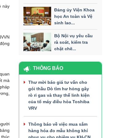
ệ này
Đảng ủy Viện Khoa
học An toàn và Vệ
sinh lao...
Bộ Nội vụ yêu cầu
DNVVN
rà soát, kiểm tra
 động
chặt chẽ...
THÔNG BÁO
 quan
ết mà
Thư mời báo giá tư vấn cho
 pháp
gói thầu Dò tìm hư hỏng gây
ương,
rò rỉ gas và thay thế linh kiện
của tổ máy điều hòa Toshiba
VRV
người
Thông báo về việc mua sắm
 bảng
hàng hóa đo mẫu không khí
 thúc
phục vụ cho nhiệm vụ KH-CN