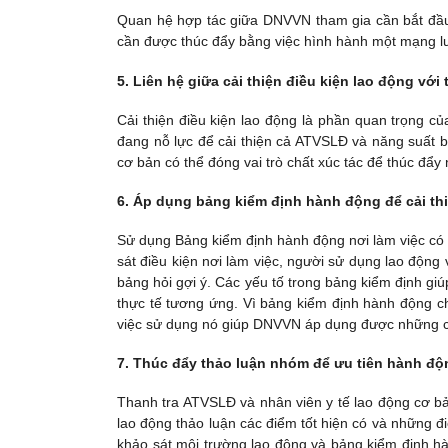
Quan hệ hợp tác giữa DNVVN tham gia cần bắt đầu 
cần được thúc đẩy bằng việc hình hành một mạng lư
5. Liên hệ giữa cải thiện điều kiện lao động vớ
Cải thiện điều kiện lao động là phần quan trọng 
đang nỗ lực để cải thiện cả ATVSLĐ và năng suất b
cơ bản có thể đóng vai trò chất xúc tác để thúc đẩy 
6. Áp dụng bảng kiểm định hành động để cải thi
Sử dụng Bảng kiểm định hành động nơi làm việc có 
sát điều kiện nơi làm việc, người sử dụng lao động
bảng hỏi gợi ý. Các yếu tố trong bảng kiểm định gi
thực tế tương ứng. Vì bảng kiểm định hành động ch
việc sử dụng nó giúp DNVVN áp dụng được những cải
7. Thúc đẩy thảo luận nhóm để ưu tiên hành độ
Thanh tra ATVSLĐ và nhân viên y tế lao động cơ bả
lao động thảo luận các điểm tốt hiện có và những đ
khảo sát môi trường lao động và bảng kiểm định hàn