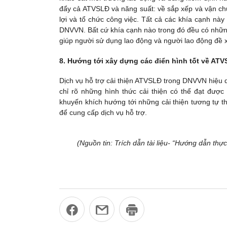
đẩy cả ATVSLĐ và năng suất: về sắp xếp và vận chuy
lợi và tổ chức công việc. Tất cả các khía cạnh này
DNVVN. Bất cứ khía cạnh nào trong đó đều có những
giúp người sử dụng lao động và người lao động đề x
8. Hướng tới xây dựng các điển hình tốt về AT
Dịch vụ hỗ trợ cải thiện ATVSLĐ trong DNVVN hiệu q
chỉ rõ những hình thức cải thiện có thể đạt đư
khuyến khích hướng tới những cải thiện tương tự t
để cung cấp dịch vụ hỗ trợ.
(Nguồn tin: Trích dẫn tài liệu- “Hướng dẫn thự