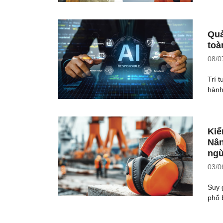
Quả
toà
08/0
Trí 
hành,
Kiể
Nân
ngừ
03/0
Suy 
phổ 