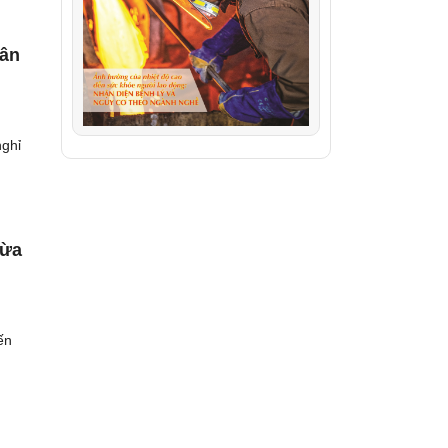
hân
nghỉ
gừa
ến