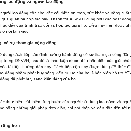
dụng lao động và người lao động
gười lao động cần cho việc cải thiện an toàn, sức khỏe và năng suất 
ng qua quan hệ hợp tác này. Thanh tra ATVSLĐ cũng như các hoạt động
 thúc đẩy quá trình trao đổi và hợp tác giữa họ. Điều này nên được gh
 ở nơi làm việc.
g, có sự tham gia cộng đồng
ử dụng cách tiếp cận định hướng hành động có sự tham gia cộng đồn
ng trong DNVVN, sau đó là thảo luận nhóm để nhận diện các giải phá
vào tài liệu hướng dẫn này. Cách tiếp cận này được dùng để thúc đ
lao động nhằm phát huy sáng kiến tự lực của họ. Nhân viên hỗ trợ A
đồng để phát huy sáng kiến riêng của họ.
c thực hiện cải thiện từng bước của người sử dụng lao động và ngườ
 bằng những giải pháp đơn giản, chi phí thấp và dần dần tiến tới 
g rộng hơn