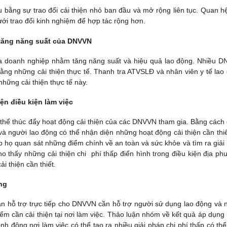
bằng sự trao đổi cải thiện nhỏ ban đầu và mở rộng liên tục. Quan h
ới trao đổi kinh nghiệm để hợp tác rộng hơn.
i tăng năng suất của DNVVN
của doanh nghiệp nhằm tăng năng suất và hiệu quả lao động. Nhiều 
ằng những cải thiện thực tế. Thanh tra ATVSLĐ và nhân viên y tế lao
những cải thiện thực tế này.
ện điều kiện làm việc
thể thúc đẩy hoạt động cải thiện của các DNVVN tham gia. Bằng cách
 và người lao động có thể nhận diện những hoạt động cải thiện cần thi
úp họ quan sát những điểm chính về an toàn và sức khỏe và tìm ra giải
o thấy những cải thiện chi phí thấp điển hình trong điều kiện địa ph
 thiện cần thiết.
ng
n hỗ trợ trực tiếp cho DNVVN cần hỗ trợ người sử dụng lao động và 
iểm cần cải thiện tại nơi làm việc. Thảo luận nhóm về kết quả áp dụng
h động nơi làm việc có thể tạo ra nhiều giải pháp chi phí thấp có thể