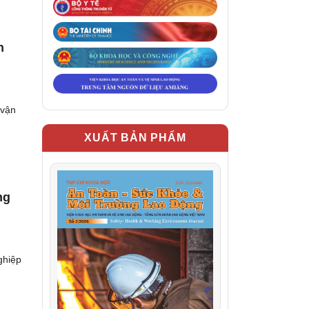
n
 vận
XUẤT BẢN PHẨM
ng
ghiệp