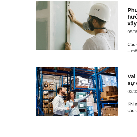
Phư
hưở
xây
05/0
Các 
– mộ
Vai
sự 
03/0
Khi 
các 