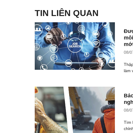
TIN LIÊN QUAN
Đượ
môi
mới
08/0
Thập
làm v
Bảo
ngh
08/0
Tìm 
chỉn