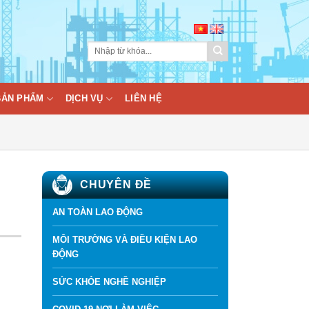
BẢN PHẨM
DỊCH VỤ
LIÊN HỆ
CHUYÊN ĐỀ
AN TOÀN LAO ĐỘNG
MÔI TRƯỜNG VÀ ĐIỀU KIỆN LAO
ĐỘNG
SỨC KHỎE NGHỀ NGHIỆP