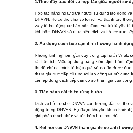
1.Thúc đẩy trao đổi và hợp tác giữa người sử 
Hợp tác hằng ngày giữa người sử dụng lao động và n
DNVVN. Họ có thể chia sẻ lợi ích và thành tựu thô
vụ y tế lao động cơ bản nên đóng vai trò là yếu tố
khi thăm DNVVN và thực hiện dịch vụ hỗ trợ trực tiếp
2. Áp dụng cách tiếp cận định hướng hành độn
Những kinh nghiệm gần đây trong tập huấn WISE s
rất hữu ích. Việc áp dụng bảng kiểm định hành độ
thi đã chứng minh là hiệu quả và do đó được đưa 
tham gia trực tiếp của người lao động và sử dụng 
cần áp dụng cách tiếp cận có sự tham gia của cộng 
3. Tiến hành cải thiện từng bước
Dịch vụ hỗ trợ cho DNVVN cần hướng dẫn cụ thể việ
động trong DNVVN. Họ được khuyến khích khởi động
giải pháp thách thức và tốn kém hơn sau đó.
4. Kết nối các DNVVN tham gia để có ảnh hưởn