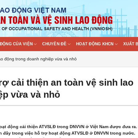
ĐỘNG CỦA VIỆN
CHUYÊN ĐỀ
HOẠT ĐỘNG KHCN
XUẤT 
 lao động trong doanh nghiệp vừa và nhỏ
ợ cải thiện an toàn vệ sinh lao
ệp vừa và nhỏ
 hoạt động cải thiện ATVSLĐ trong DNVVN ở Việt Nam được đưa ra.
n đây trong việc hỗ trợ hoạt động ATVSLĐ ở DNVVN trong nước.