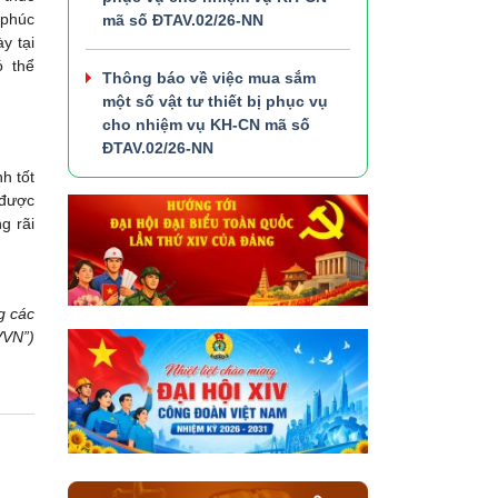
 phúc
mã số ĐTAV.02/26-NN
y tại
ó thể
Thông báo về việc mua sắm
một số vật tư thiết bị phục vụ
cho nhiệm vụ KH-CN mã số
ĐTAV.02/26-NN
h tốt
 được
g rãi
g các
VN”)