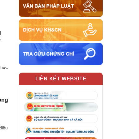
g
ế
thức
LIÊN KẾT WEBSITE
ông
điều