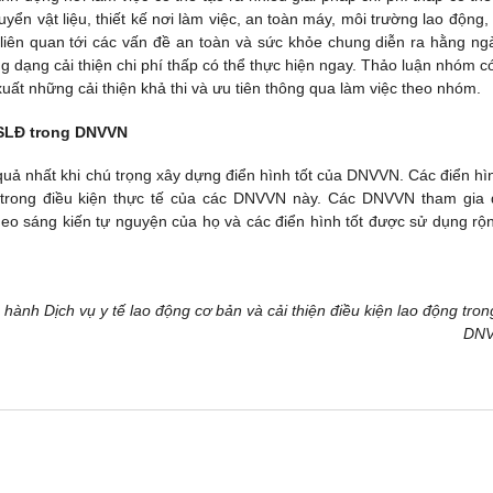
ển vật liệu, thiết kế nơi làm việc, an toàn máy, môi trường lao động,
 liên quan tới các vấn đề an toàn và sức khỏe chung diễn ra hằng ngà
 dạng cải thiện chi phí thấp có thể thực hiện ngay. Thảo luận nhóm c
uất những cải thiện khả thi và ưu tiên thông qua làm việc theo nhóm.
VSLĐ trong DNVVN
uả nhất khi chú trọng xây dựng điển hình tốt của DNVVN. Các điển hìn
ợc trong điều kiện thực tế của các DNVVN này. Các DNVVN tham gia
heo sáng kiến tự nguyện của họ và các điển hình tốt được sử dụng rộn
c hành Dịch vụ y tế lao động cơ bản và cải thiện điều kiện lao động tron
DNV