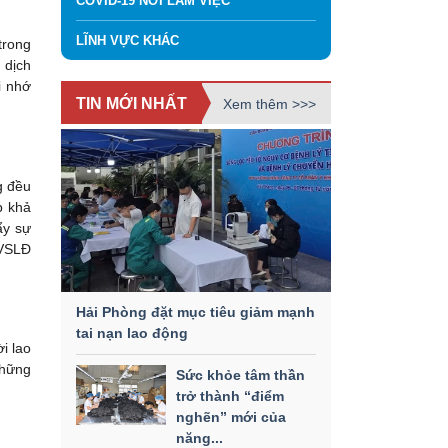
COVID-19 NƠI LÀM VIỆC
LĨNH VỰC KHÁC
trong
 dịch
i nhớ
TIN MỚI NHẤT
Xem thêm >>>
g đều
p khả
ẩy sự
TVSLĐ
Hải Phòng đặt mục tiêu giảm mạnh
tai nạn lao động
i lao
những
Sức khỏe tâm thần
trở thành “điểm
nghẽn” mới của
năng...