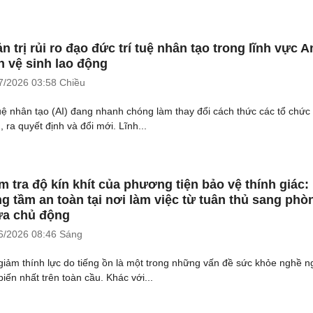
n trị rủi ro đạo đức trí tuệ nhân tạo trong lĩnh vực A
n vệ sinh lao động
7/2026
03:58 Chiều
tuệ nhân tạo (AI) đang nhanh chóng làm thay đổi cách thức các tổ chức
 ra quyết định và đổi mới. Lĩnh...
m tra độ kín khít của phương tiện bảo vệ thính giác:
g tầm an toàn tại nơi làm việc từ tuân thủ sang phò
a chủ động
6/2026
08:46 Sáng
giảm thính lực do tiếng ồn là một trong những vấn đề sức khỏe nghề n
biến nhất trên toàn cầu. Khác với...