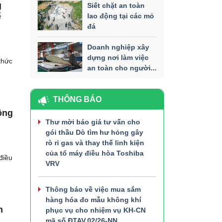
g
Siết chặt an toàn
ế
lao động tại các mỏ
đá
Doanh nghiệp xây
dựng nơi làm việc
thức
an toàn cho người...
THÔNG BÁO
ông
Thư mời báo giá tư vấn cho
gói thầu Dò tìm hư hỏng gây
rò rỉ gas và thay thế linh kiện
của tổ máy điều hòa Toshiba
điều
VRV
Thông báo về việc mua sắm
hàng hóa đo mẫu không khí
n
phục vụ cho nhiệm vụ KH-CN
mã số ĐTAV.02/26-NN