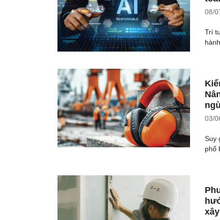
08/0
Trí 
hành,
Kiể
Nân
ngừ
03/0
Suy 
phổ 
Phư
hưở
xây