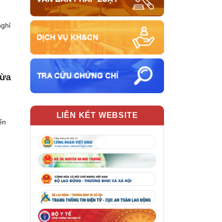
nghỉ
gừa
LIÊN KẾT WEBSITE
ến