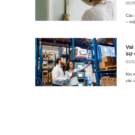
05/0
Các 
– mộ
Vai
sự 
03/0
Khi 
các 