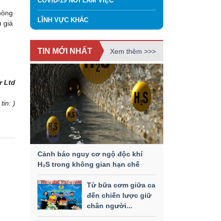
COVID-19 NƠI LÀM VIỆC
hòng
LĨNH VỰC KHÁC
 giá
TIN MỚI NHẤT
Xem thêm >>>
r Ltd
tin: )
Cảnh báo nguy cơ ngộ độc khí
H₂S trong không gian hạn chế
Từ bữa cơm giữa ca
đến chiến lược giữ
chân người...