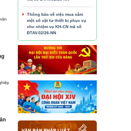
Thông báo về việc mua sắm
 vận
một số vật tư thiết bị phục vụ
cho nhiệm vụ KH-CN mã số
ĐTAV.02/26-NN
ng
ghiệp
hân