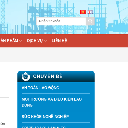
BẢN PHẨM
DỊCH VỤ
LIÊN HỆ
CHUYÊN ĐỀ
AN TOÀN LAO ĐỘNG
MÔI TRƯỜNG VÀ ĐIỀU KIỆN LAO
ĐỘNG
SỨC KHỎE NGHỀ NGHIỆP
iên