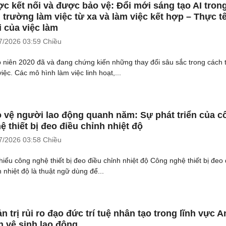
c kết nối và được bảo vệ: Đổi mới sáng tạo AI tron
 trường làm việc từ xa và làm việc kết hợp – Thực t
 của việc làm
7/2026
03:59 Chiều
 niên 2020 đã và đang chứng kiến những thay đổi sâu sắc trong cách 
iệc. Các mô hình làm việc linh hoạt,...
 vệ người lao động quanh năm: Sự phát triển của c
ệ thiết bị đeo điều chỉnh nhiệt độ
7/2026
03:58 Chiều
hiểu công nghệ thiết bị đeo điều chỉnh nhiệt độ Công nghệ thiết bị đeo 
h nhiệt độ là thuật ngữ dùng để...
n trị rủi ro đạo đức trí tuệ nhân tạo trong lĩnh vực A
n vệ sinh lao động