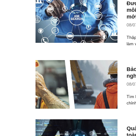
Đượ
môi
mới
08/0
Thập
làm v
Bảo
ngh
08/0
Tìm 
chỉn
Quả
toà