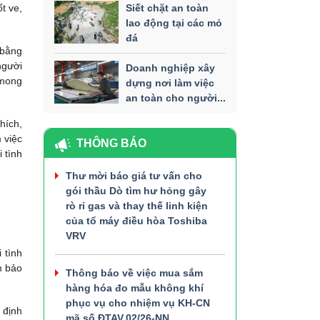
t ve,
Siết chặt an toàn
lao động tại các mỏ
đá
 bằng
người
Doanh nghiệp xây
 mong
dựng nơi làm việc
an toàn cho người...
hích,
 việc
THÔNG BÁO
 tình
Thư mời báo giá tư vấn cho
gói thầu Dò tìm hư hỏng gây
rò rỉ gas và thay thế linh kiện
của tổ máy điều hòa Toshiba
VRV
 tình
m bảo
Thông báo về việc mua sắm
hàng hóa đo mẫu không khí
phục vụ cho nhiệm vụ KH-CN
 định
mã số ĐTAV.02/26-NN