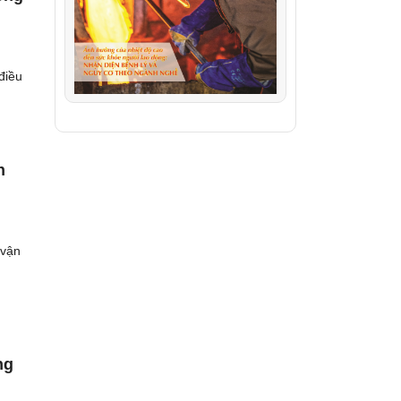
điều
n
 vận
ng