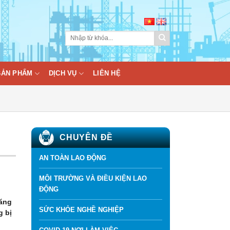
BẢN PHẨM
DỊCH VỤ
LIÊN HỆ
CHUYÊN ĐỀ
AN TOÀN LAO ĐỘNG
MÔI TRƯỜNG VÀ ĐIỀU KIỆN LAO
ĐỘNG
căng
SỨC KHỎE NGHỀ NGHIỆP
g bị