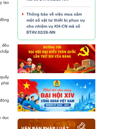
y lao
Thông báo về việc mua sắm
 đồng
một số vật tư thiết bị phục vụ
cho nhiệm vụ KH-CN mã số
ĐTAV.02/26-NN
, đều
 chấp
 quấy
 phải
 động
o dục