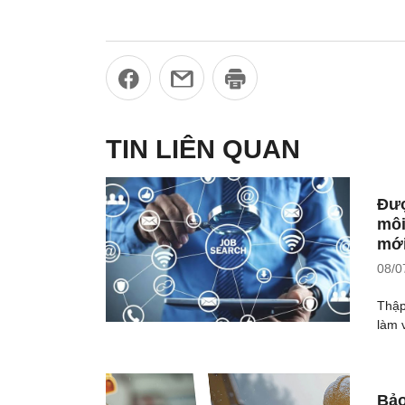
TIN LIÊN QUAN
Đượ
môi
mới
08/0
Thập
làm v
Bảo