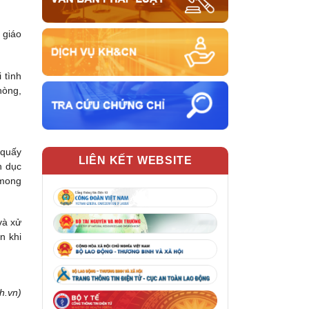
 giáo
 tình
hòng,
 quấy
LIÊN KẾT WEBSITE
h dục
 mong
và xử
n khi
h.vn)