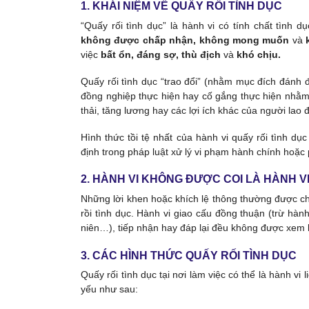
1. KHÁI NIỆM VỀ QUẤY RỐI TÌNH DỤC
“Quấy rối tình dục” là hành vi có tính chất tình 
không được chấp nhận, không mong muốn
và
việc
bất ổn, đáng sợ, thù địch
và
khó chịu.
Quấy rối tình dục “trao đổi” (nhằm mục đích đánh đ
đồng nghiệp thực hiện hay cố gắng thực hiện nhằm 
thải, tăng lương hay các lợi ích khác của người lao 
Hình thức tồi tệ nhất của hành vi quấy rối tình d
định trong pháp luật xử lý vi phạm hành chính hoặc 
2. HÀNH VI KHÔNG ĐƯỢC COI LÀ HÀNH V
Những lời khen hoặc khích lệ thông thường được ch
rồi tình dục. Hành vi giao cấu đồng thuận (trừ hàn
niên…), tiếp nhận hay đáp lại đều không được xem là
3. CÁC HÌNH THỨC QUẤY RỐI TÌNH DỤC
Quấy rối tình dục tại nơi làm việc có thể là hành vi
yếu như sau: