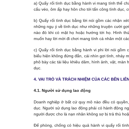
a) Quấy rối tình dục bằng hành vi mang tính thể c
cấu véo, ôm ấp hay hôn cho tới tấn công tình dục,
b) Quấy rối tình dục bằng lời nói gồm các nhận 
những ngụ ý về tình dục như những truyện cười gợi
nào đó khi có mặt họ hoặc hướng tới họ. Hình t
muốn hay lời mời đi chơi mang tính cá nhân một cách
c) Quấy rối tình dục bằng hành vi phi lời nói g
biểu hiện không đứng đắn, cái nhìn gợi tình, nháy 
phô bày các tài liệu khiêu dâm, hình ảnh, vật, màn hì
dục.
4. VAI TRÒ VÀ TRÁCH NHIỆM CỦA CÁC BÊN LIÊ
4.1. Người sử dụng lao động
Doanh nghiệp ở bất cứ quy mô nào đều có quyền, t
dục. Người sử dụng lao động phải có hành động nga
người được cho là nạn nhân không sợ bị trả thù hoặc
Để phòng, chống có hiệu quả hành vi quấy rối tình