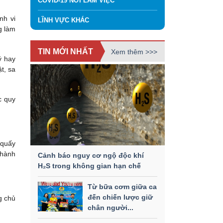
COVID-19 NƠI LÀM VIỆC
nh vi
LĨNH VỰC KHÁC
g làm
TIN MỚI NHẤT
Xem thêm >>>
ý hay
t, sa
c quy
 quấy
thành
Cảnh báo nguy cơ ngộ độc khí
H₂S trong không gian hạn chế
Từ bữa cơm giữa ca
đến chiến lược giữ
g chủ
chân người...