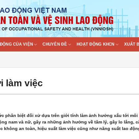
ĐỘNG CỦA VIỆN
CHUYÊN ĐỀ
HOẠT ĐỘNG KHCN
XUẤT 
ơi làm việc
hức phân biệt đối xử dựa trên giới tính làm ảnh hưởng xấu tới môi
ộng nam và nữ, gây ra những ảnh hưởng về tâm lý, gây lo lắng, 
c không an toàn, hiệu suất làm việc cũng như năng suất lao độn