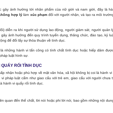
dục gây ảnh hưởng tới nhân phẩm của nữ giới và nam giới, đây là hà
không hợp lý
làm
xúc phạm
đối với người nhận, và tạo ra môi trườn
ổi) diễn ra khi người sử dụng lao động, người giám sát, người quản l
gây ảnh hưởng đến quy trình tuyển dụng, thăng chức, đào tạo, kỷ luậ
động để đổi lấy sự thỏa thuận về tình dục.
ục là những hành vi tấn công có tính chất tình dục hoặc hiếp dâm đượ
pháp luật hình sự.
I QUẤY RỐI TÌNH DỤC
ấp nhận hoặc phù hợp về mặt văn hóa, xã hội không bị coi là hành vi
h vi pháp luật cấm như giao cấu với trẻ em, giao cấu với người chưa 
 hành vi quấy rối tình dục.
 liên quan đến thể chất, lời nói hoặc phi lời nói, bao gồm những nội dun