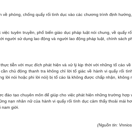
n về phòng, chống quấy rối tình dục vào các chương trình định hướng,
việc tuyên truyền, phổ biến giáo dục pháp luật nói chung, về quấy rối
, tới người sử dụng lao động và người lao động pháp luật, chính sách p
hực tiễn với mục đích phát hiện và xử lý kịp thời với những tố cáo về
 cần chủ động thanh tra không chỉ lời tố giác về hành vi quấy rối tìn
ng lời nói hoặc phi lời nói) bị tố cáo là không được chấp nhận, không
ợc đào tạo chuyên môn để giúp cho việc phát hiện những trường hợp 
những nạn nhân nữ của hành vi quấy rối tình dục cảm thấy thoải mái hơ
i nam giới.
(Nguồn tin: Vnnios