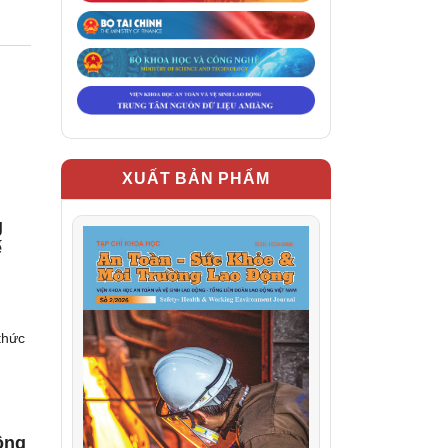
XUẤT BẢN PHẨM
g
ế
thức
ông