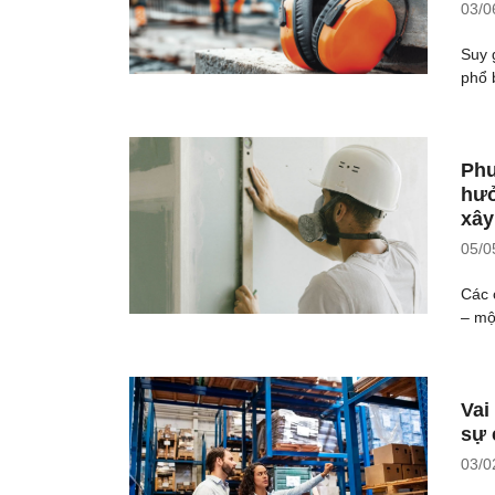
03/0
Suy 
phổ 
Phư
hưở
xây
05/0
Các 
– mộ
Vai
sự 
03/0