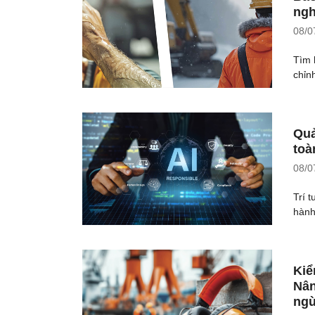
ngh
08/0
Tìm 
chỉn
Quả
toà
08/0
Trí 
hành,
Kiể
Nân
ngừ