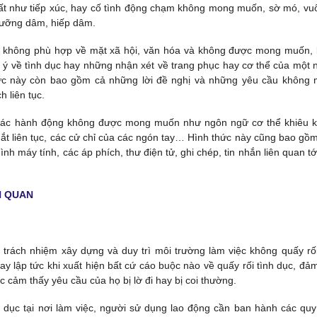
hất như tiếp xúc, hay cố tình động chạm không mong muốn, sờ mó, vuố
 cưỡng dâm, hiếp dâm.
xét không phù hợp về mặt xã hội, văn hóa và không được mong muốn,
 ý về tình dục hay những nhận xét về trang phục hay cơ thể của một 
hức này còn bao gồm cả những lời đề nghị và những yêu cầu không
 liên tục.
ồm các hành động không được mong muốn như ngôn ngữ cơ thể khiêu k
mắt liên tục, các cử chỉ của các ngón tay… Hình thức này cũng bao gồm
nh máy tính, các áp phích, thư điện tử, ghi chép, tin nhắn liên quan tới
N QUAN
rách nhiệm xây dựng và duy trì môi trường làm việc không quấy rối
y lập tức khi xuất hiện bất cứ cáo buộc nào về quấy rối tình dục, đả
 cảm thấy yêu cầu của họ bị lờ đi hay bị coi thường.
 dục tại nơi làm việc, người sử dụng lao động cần ban hành các quy