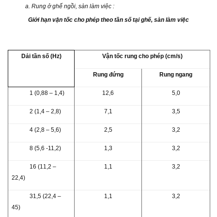
a. Rung ở ghế ngồi, sàn làm việc :
Giới hạn vận tốc cho phép theo tần số
tại ghế, sàn làm việc
Dải tần số (Hz)
Vận tốc rung cho phép (cm/s)
Rung đứng
Rung ngang
1 (0,88 – 1,4)
12,6
5,0
2 (1,4 – 2,8)
7,1
3,5
4 (2,8 – 5,6)
2,5
3,2
8 (5,6 -11,2)
1,3
3,2
16 (11,2 –
1,1
3,2
22,4)
31,5 (22,4 –
1,1
3,2
45)