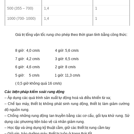
500 (355 – 700)
1,4
1
1000 (700- 1000)
1,4
1
Giá trị tổng vận tốc rung cho phép theo thời gian tính bằng công thức:
8 giờ: 4,0 cm/s 4 giờ: 5,6 cm/s
7 giờ: 4,2 cm/s 3 giờ: 6,5 cm/s
6 giờ: 4,6 cm/s 2 giờ: 8 cm/s
5 giờ: 5 cm/s 1 giờ: 11,3 cm/s
( 0,5 giờ không quá 16 cm/s)
Các biện pháp kiểm soát rung động
– Áp dụng các quá trình sản xuất tự động hoá và điều khiển từ xa;
– Chế tạo máy, thiết bị không phát sinh rung động, thiết bị làm giảm cường
độ nguồn rung.
– Chống những rung động lan truyền bằng các cơ cấu, gối tựa khử rung. Sử
dụng các phương tiện bảo vệ cá nhân giảm rung.
– Học tập và ứng dụng kỹ thuật cầm, giữ các thiết bị rung cầm tay
– Giữ gìn, bảo dưỡng máy, thiết bị luôn ở trạng thái tốt.