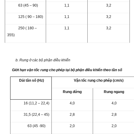
63 (45 – 90)
1,1
3,2
125 ( 90 – 180)
1,1
3,2
250 ( 180 –
1,1
3,2
355)
b. Rung ở các bộ phận điều khiển
Giới hạn vận tốc rung cho phép tại bộ phận điều khiển theo tần số
Dải tần số (Hz)
Vận tốc rung cho phép (cm/s)
Rung đứng
Rung ngang
16 (11,2 – 22,4)
4,0
4,0
31,5 (22,4 – 45)
2,8
2,8
63 (45 -90)
2,0
2,0