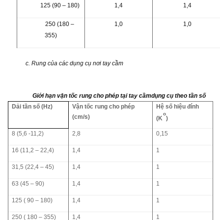
125 (90 – 180)
1,4
1,4
250 (180 –
1,0
1,0
355)
c. Rung của các dụng cụ nơi tay cầm
Giới hạn vận tốc rung cho phép tại tay cầmdụng cụ theo tần số
Dải tần số (Hz)
Vận tốc rung cho phép
Hệ số hiệu đính
o
(cm/s)
(K
)
8 (5,6 -11,2)
2,8
0,15
16 (11,2 – 22,4)
1,4
1
31,5 (22,4 – 45)
1,4
1
63 (45 – 90)
1,4
1
125 ( 90 – 180)
1,4
1
250 ( 180 – 355)
1,4
1