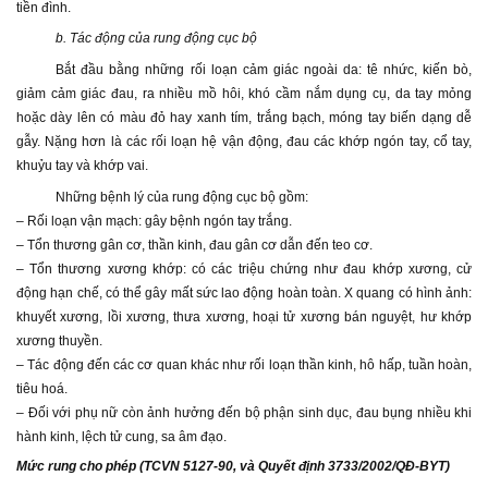
tiền đình.
b. Tác động của rung động cục bộ
Bắt đầu bằng những rối loạn cảm giác ngoài da: tê nhức, kiến bò,
giảm cảm giác đau, ra nhiều mồ hôi, khó cầm nắm dụng cụ, da tay mỏng
hoặc dày lên có màu đỏ hay xanh tím, trắng bạch, móng tay biến dạng dễ
gẫy. Nặng hơn là các rối loạn hệ vận động, đau các khớp ngón tay, cổ tay,
khuỷu tay và khớp vai.
Những bệnh lý của rung động cục bộ gồm:
– Rối loạn vận mạch: gây bệnh ngón tay trắng.
– Tổn thương gân cơ, thần kinh, đau gân cơ dẫn đến teo cơ.
– Tổn thương xương khớp: có các triệu chứng như đau khớp xương, cử
động hạn chế, có thể gây mất sức lao động hoàn toàn. X quang có hình ảnh:
khuyết xương, lồi xương, thưa xương, hoại tử xương bán nguyệt, hư khớp
xương thuyền.
– Tác động đến các cơ quan khác như rối loạn thần kinh, hô hấp, tuần hoàn,
tiêu hoá.
– Đối với phụ nữ còn ảnh hưởng đến bộ phận sinh dục, đau bụng nhiều khi
hành kinh, lệch tử cung, sa âm đạo.
Mức rung cho phép (TCVN 5127-90, và Quyết định 3733/2002/QĐ-BYT)