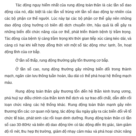
Tác động nguy hiểm nhất của rung động toàn thân là các tần số dao
động của nó, đặc biệt là các tần số trùng với tần số dao động tự nhiên của
các bộ phận cơ thể người. Lúc này tại các bộ phận cơ thể gây nên những
dao động cộng hưởng có biên độ dịch chuyển lớn, hậu quả là dễ gây ra
những biến đồi chức năng của cơ thể, phát triển thành bệnh lý trầm trọng.
Tác động của bệnh lý càng trầm trọng khi thời gian tiếp xúc càng kéo dài, và
càng có hại khi kết hợp đồng thời với một số tác động như: lạnh, ồn, hoạt
động tĩnh của cơ bắp.
Ở tần số thấp, rung động thường gây tổn thương cơ bắp.
Ở tần số cao, rung động thường gây những biến đổi trong thành
mạch, ngăn cản lưu thông tuần hoàn, lâu dài có thể phá hoại hệ thống mạch
máu.
Rung động toàn thân gây thương tổn đến hệ thần kinh trung ương,
phá huỷ sự điều chỉnh của thần kinh thể dịch và sự trao đổi chất, dẫn đến rối
loạn chức năng các hệ thống khác. Rung động toàn thân mạnh gây nên
thương tổn các cơ quan nội tạng, tác động lâu ngày gây ra các biến đổi về tổ
chức tế bào, phát sinh các rối loạn dinh dưỡng. Rung động toàn thân có tần
số cao 30-80Hz và biên độ dao động lớn có tác động đến thị giác, làm giảm
độ rõ nét, thu hẹp thị trường, giảm độ nhạy cảm màu và phá hoại chức năng