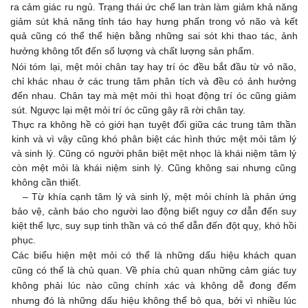
ra cảm giác ru ngủ. Trạng thái ức chế lan tràn làm giảm khả năng
giảm sút khả năng tỉnh táo hay hưng phấn trong vỏ não và kết
quả cũng có thể thể hiện bằng những sai sót khi thao tác, ảnh
hưởng không tốt đến số lượng và chất lượng sản phẩm.
Nói tóm lại, mệt mỏi chân tay hay trí óc đều bắt đầu từ vỏ não,
chỉ khác nhau ở các trung tâm phân tích và đều có ảnh hưởng
đến nhau. Chân tay mà mệt mỏi thì hoạt động trí óc cũng giảm
sút. Ngược lại mệt mỏi trí óc cũng gây rã rời chân tay.
Thực ra không hề có giới hạn tuyệt đối giữa các trung tâm thần
kinh và vì vậy cũng khó phân biệt các hình thức mệt mỏi tâm lý
và sinh lý. Cũng có người phân biệt mệt nhọc là khái niệm tâm lý
còn mệt mỏi là khái niệm sinh lý. Cũng không sai nhưng cũng
không cần thiết.
–
Từ khía cạnh tâm lý và sinh lý, mệt mỏi chính là phản ứng
bảo vệ, cảnh báo cho người lao động biết nguy cơ dẫn đến suy
kiệt thể lực, suy sụp tinh thần và có thể dẫn đến đột quỵ, khó hồi
phục.
Các biểu hiện mệt mỏi có thể là những dấu hiệu khách quan
cũng có thể là chủ quan. Về phía chủ quan những cảm giác tuy
không phải lúc nào cũng chính xác và không dễ đong đếm
nhưng đó là những dấu hiệu không thể bỏ qua, bởi vì nhiều lúc