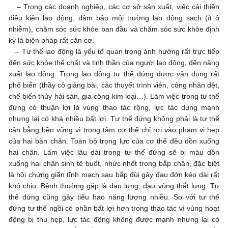
– Trong các doanh nghiệp, các cơ sở sản xuất, việc cải thiện
điều kiện lao động, đảm bảo môi trường lao động sạch (ít ô
nhiễm), chăm sóc sức khỏe ban đầu và chăm sóc sức khỏe định
kỳ là biện pháp rất căn cơ.
– Tư thế lao động là yếu tố quan trọng ảnh hướng rất trực tiếp
đến sức khỏe thể chất và tinh thần của người lao động, đến năng
xuất lao động. Trong lao động tư thế đứng được vận dụng rất
phổ biến (thầy cô giảng bài, các thuyết trình viên, công nhân dệt,
chế biến thủy hải sản, gia công kim loại…). Làm việc trong tư thế
đứng có thuận lợi là vùng thao tác rộng, lực tác dụng mạnh
nhưng lại có khá nhiều bất lợi. Tư thế đứng không phải là tư thế
cân bằng bền vững vì trọng tâm cơ thể chỉ rơi vào phạm vi hẹp
của hai bàn chân. Toàn bộ trọng lực của cơ thể đều dồn xuống
hai chân. Làm việc lâu dài trong tư thế đứng sẽ bị máu dồn
xuống hai chân sinh tê buốt, nhức nhốt trong bắp chân, đặc biệt
là hội chứng giãn tĩnh mạch sau bắp đùi gây đau đớn kéo dài rất
khó chịu. Bệnh thường gặp là đau lưng, đau vùng thắt lưng. Tư
thế đứng cũng gây tiêu hao năng lượng nhiều. So với tư thế
đứng tư thế ngồi có phần bất lợi hơn trong thao tác vì vùng hoạt
động bị thu hẹp, lực tác động không được mạnh nhưng lại có