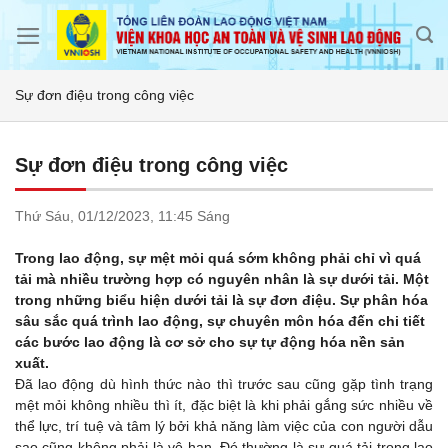
Skip
to
content
Sự đơn điệu trong công việc
Sự đơn điệu trong công việc
Thứ Sáu,
01/12/2023,
11:45 Sáng
Trong lao động, sự mệt mỏi quá sớm không phải chỉ vì quá
tải mà nhiều trường hợp có nguyên nhân là sự dưới tải. Một
trong những biểu hiện dưới tải là sự đơn điệu. Sự phân hóa
sâu sắc quá trình lao động, sự chuyên môn hóa đến chi tiết
các bước lao động là cơ sở cho sự tự động hóa nền sản
xuất.
Đã lao động dù hình thức nào thì trước sau cũng gặp tình trạng
mệt mỏi không nhiều thì ít, đặc biệt là khi phải gắng sức nhiều về
thể lực, trí tuệ và tâm lý bởi khả năng làm việc của con người dẫu
sao cũng không phải là vô hạn. Đó thường là sự quá tải trong lao