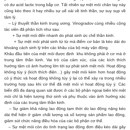
có dư acid lactic trong bắp cơ. Tất nhiên sự mệt mỏi chân tay này
cũng kéo theo ít hay nhiều sự uể oải về tinh thần, sự suy sụp về
tâm lý.
–
Lý thuyết thần kinh trung ương. Vinogradov cùng nhiều cộng
tác viên đã phân tích như sau:
+ Sự mệt mỏi đến nhanh do phát sinh ức chế thần kinh.
+ Sự mệt mỏi phát sinh từ từ mà điểm cơ bản là kéo dài do
khoảng cách sinh lý trên các khâu của bộ máy vận động.
Khâu đầu tiên của mệt mỏi được định khu không phải ở cơ mà ở
trung tâm thần kinh. Vai trò của cảm xúc, của các kích thích
hướng tâm có ảnh hướng lớn tới sự phát sinh mệt mỏi. Hoạt động
không tùy ý (kích thích điện…) gây mệt mỏi kém hơn hoạt động
có ý thức và hoạt động không tùy ý lại có thể xảy ra trong nhiều
trường hợp sau khi cơ thể đã mệt mỏi vì hoạt động tùy ý. Các
biến đổi đa dạng quan sát được ở các bộ phận ngoại biên khi mệt
mỏi chỉ là hiện tượng thứ sinh và phụ thuộc vào ảnh hưởng xác
định của các trung tâm thần kinh.
–
Sự giảm khả năng lao động tạm thời do lao động nặng kéo
dài thể hiện ở giảm chất lượng và số lượng sản phẩm lao động,
giảm sút chức năng điều hòa của các bộ phận cơ thể.
–
Sự mệt mỏi còn do tình trạng lao động đơn điệu kéo dài gây