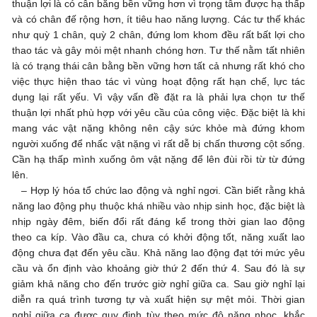
thuận lợi là có cân bằng bền vững hơn vì trọng tâm được hạ thấp
và có chân đế rộng hơn, ít tiêu hao năng lượng. Các tư thế khác
như quỳ 1 chân, quỳ 2 chân, đứng lom khom đều rất bất lợi cho
thao tác và gây mỏi mệt nhanh chóng hơn. Tư thế nằm tất nhiên
là có trạng thái cân bằng bền vững hơn tất cả nhưng rất khó cho
việc thực hiện thao tác vì vùng hoạt động rất hạn chế, lực tác
dụng lại rất yếu. Vì vậy vấn đề đặt ra là phải lựa chọn tư thế
thuận lợi nhất phù hợp với yêu cầu của công việc. Đặc biệt là khi
mang vác vật nặng không nên cậy sức khỏe mà đứng khom
người xuống để nhấc vật nặng vì rất dễ bị chấn thương cột sống.
Cần hạ thấp mình xuống ôm vật nặng để lên đùi rồi từ từ đứng
lên.
– Hợp lý hóa tổ chức lao động và nghỉ ngơi. Cần biết rằng khả
năng lao động phụ thuộc khá nhiều vào nhịp sinh học, đặc biệt là
nhịp ngày đêm, biến đổi rất đáng kể trong thời gian lao động
theo ca kíp. Vào đầu ca, chưa có khởi động tốt, năng xuất lao
động chưa đạt đến yêu cầu. Khả năng lao động đạt tới mức yêu
cầu và ổn định vào khoảng giờ thứ 2 đến thứ 4. Sau đó là sự
giảm khả năng cho đến trước giờ nghỉ giữa ca. Sau giờ nghỉ lại
diễn ra quá trình tương tự và xuất hiện sự mệt mỏi. Thời gian
nghỉ giữa ca được quy định tùy theo mức độ nặng nhọc, khắc