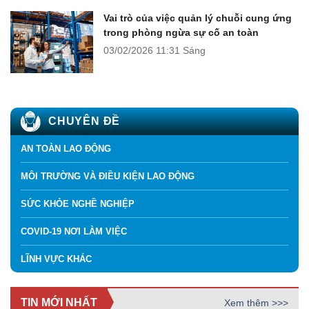
Vai trò của việc quản lý chuỗi cung ứng
trong phòng ngừa sự cố an toàn
03/02/2026
11:31 Sáng
CHUYÊN ĐỀ
AN TOÀN LAO ĐỘNG
MÔI TRƯỜNG VÀ ĐIỀU KIỆN LAO ĐỘNG
SỨC KHỎE NGHỀ NGHIỆP
COVID-19 NƠI LÀM VIỆC
LĨNH VỰC KHÁC
TIN MỚI NHẤT
Xem thêm >>>