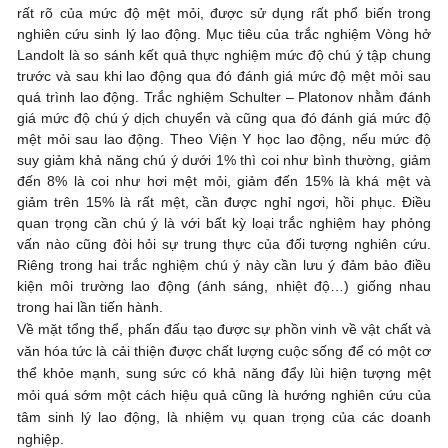
rất rõ của mức độ mệt mỏi, được sử dụng rất phổ biến trong
nghiên cứu sinh lý lao động. Mục tiêu của trắc nghiệm Vòng hở
Landolt là so sánh kết quả thực nghiệm mức độ chú ý tập chung
trước và sau khi lao động qua đó đánh giá mức độ mệt mỏi sau
quá trình lao động. Trắc nghiệm Schulter – Platonov nhằm đánh
giá mức độ chú ý dịch chuyển và cũng qua đó đánh giá mức độ
mệt mỏi sau lao động. Theo Viện Y học lao động, nếu mức độ
suy giảm khả năng chú ý dưới 1% thì coi như bình thường, giảm
đến 8% là coi như hơi mệt mỏi, giảm đến 15% là khá mệt và
giảm trên 15% là rất mệt, cần được nghỉ ngơi, hồi phục. Điều
quan trọng cần chú ý là với bất kỳ loại trắc nghiệm hay phỏng
vấn nào cũng đòi hỏi sự trung thực của đối tượng nghiên cứu.
Riêng trong hai trắc nghiệm chú ý này cần lưu ý đảm bảo điều
kiện môi trường lao động (ánh sáng, nhiệt độ…) giống nhau
trong hai lần tiến hành.
Về mặt tổng thể, phấn đấu tạo được sự phồn vinh về vật chất và
văn hóa tức là cải thiện được chất lượng cuộc sống để có một cơ
thể khỏe mạnh, sung sức có khả năng đẩy lùi hiện tượng mệt
mỏi quá sớm một cách hiệu quả cũng là hướng nghiên cứu của
tâm sinh lý lao động, là nhiệm vụ quan trọng của các doanh
nghiệp.