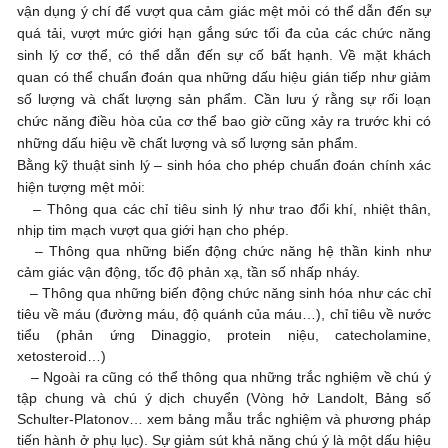
vận dụng ý chí để vượt qua cảm giác mệt mỏi có thể dẫn đến sự
quá tải, vượt mức giới hạn gắng sức tối đa của các chức năng
sinh lý cơ thể, có thể dẫn đến sự cố bất hạnh. Về mặt khách
quan có thể chuẩn đoán qua những dấu hiệu gián tiếp như giảm
số lượng và chất lượng sản phẩm. Cần lưu ý rằng sự rối loạn
chức năng điều hòa của cơ thể bao giờ cũng xảy ra trước khi có
những dấu hiệu về chất lượng và số lượng sản phẩm.
Bằng kỹ thuật sinh lý – sinh hóa cho phép chuẩn đoán chính xác
hiện tượng mệt mỏi:
–
Thông qua các chỉ tiêu sinh lý như trao đổi khí, nhiệt thân,
nhịp tim mạch vượt qua giới hạn cho phép.
–
Thông qua những biến động chức năng hệ thần kinh như
cảm giác vận động, tốc độ phản xạ, tần số nhấp nháy.
–
Thông qua những biến động chức năng sinh hóa như các chỉ
tiêu về máu (đường máu, độ quánh của máu…), chỉ tiêu về nước
tiểu (phản ứng Dinaggio, protein niệu, catecholamine,
xetosteroid…)
–
Ngoài ra cũng có thể thông qua những trắc nghiệm về chú ý
tập chung và chú ý dịch chuyển (Vòng hở Landolt, Bảng số
Schulter-Platonov… xem bảng mẫu trắc nghiệm và phương pháp
tiến hành ở phụ lục). Sự giảm sút khả năng chú ý là một dấu hiệu