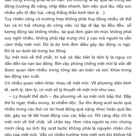
động (cường độ nặng, nhịp điệu nhanh, làm việc quá lâu, tiếp xúc
nhiều yếu tố độc hại, căng thẳng thần kinh tâm lý…).
Tuy nhiên cũng có trường hợp không phải huy động nhiều về thể
lực và trí tuệ nhưng do công việc cứ lặp đi lặp lại đều đều, số
lượng động tác không nhiều, lại quá đơn giản tới mức không phải
suy nghĩ nhiều, không phải tập trung chú ý cao mà người ta vẫn
cảm thấy mệt mỏi. Đó là do tính đơn điệu gây tác động ru ngủ.
Đó là sự dưới tải trong lao động.
Sự mệt mỏi về thể chất, trí tuệ và đặc biệt là tâm lý là nguy cơ
dẫn đến tai nạn lao động. Bởi vậy phòng chống mệt mỏi là vấn đề
được quan tâm nhiều trong công tác an toàn và sức khỏe trong
lao động sản xuất.
Có nhiều quan niệm khác nhau về mệt mỏi. Về phương diện kinh
tế, sinh lý, tâm lý, có một số lý thuyết về mệt mỏi như sau:
–
Lý thuyết thể dịch – địa phương về sự mệt mỏi bắp thịt. Bắp
thịt bị ngạt, thiếu ooxxy, bị nhiễm độc. Sự tồn đọng acid lactic quá
nhiều trong các thớ cơ do hoạt động quá nặng nhọc hoặc quá lâu
dài, gây sự tê liệt hoạt động của các bắp cơ. Rõ ràng đây chỉ là
mệt mỏi về thể chất, về chân tay. Hơn nữa người ta còn chứng
minh rằng sự tích lũy acid lactic không phải là nguyên nhân chủ
yếu của mệt mỏi. Vẫn có nhiều trường hợp mệt mỏi khi không hề