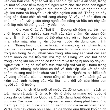
vẫn còn hạn chế. Một số vật liệu nano được biết là an toàn, trong
khi một số khác tiềm tàng mối nguy hiểm cho sức khỏe con người
và môi trường. Cần nghiên cứu thêm về an toàn và độc tính của
vật liệu nano và khuyến khích việc nghiên cứu đó. Thông tin này
cũng cần được chia sẻ với công chúng. Vì vậy, để bảo đảm sự
phát triển bền vững của công nghệ tiềm năng và hữu ích này cần
thiết lập một hệ thống quản lý thích hợp.
Khu vực Châu Á Thái Bình Dương sẽ đóng vai trò then
chốt trong công nghiệp sản xuất các sản phẩm liên quan đến
nano. Ít nhất có 3 nhóm có thể phải chịu rủi ro, bao gồm công
nhân nhà máy, nhà nghiên cứu và người tiêu dùng các thành
phẩm. Những hướng dẫn xử lý các hạt nano, các sản phẩm trung
gian và cuối cùng liên quan đến nano trong mỗi nhóm sẽ có vai
trò quan trọng. Ví dụ, nhân viên trong nhà máy sản xuất các sản
phẩm nano có thể tiếp xúc với một số lượng lớn các hạt nano
trong không khí mà không có kiến thức và trang bị bảo hộ đầy đủ.
Người tiêu dùng có thể tiếp xúc trực tiếp với vật liệu nano trong
mỹ phẩm, nhưng mặt khác có thể vô tình tiếp xúc với các sản
phẩm thương mại khác chứa vật liệu nano. Ngoài ra, sự hiểu biết
về vòng đời của các hạt nano cũng có ích cho việc đánh giá và
kiểm soát ảnh hưởng của vật liệu nano đối với sức khỏe con
người và môi trường.
Điều khích lệ là một số nước đã đề ra các chính sách an
toàn nano và quản lý rủi ro. Nhiều tổ chức và mạng lưới quốc tế
trong đó có Liên Hợp Quốc và OECD đang hoạt động trong lĩnh
vực này. Các nước công nghiệp và các nước đang phát triển cũng
tham gia, một số nước có chính sách quốc gia về an toàn nano.
Ví dụ, mới đây chính phủ Thái Lan đã thông qua Khuôn khổ chính