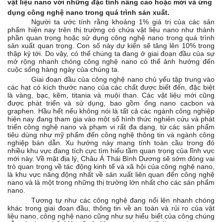
vật liệu nano với những đặc tính nâng cao hoặc mới và ứng
dụng công nghệ nano trong quá trình sản xuất.
Người ta ước tính rằng khoảng 1% giá trị của các sản
phẩm hiện nay trên thị trường có chứa vật liệu nano như thành
phần quan trọng hoặc sử dụng công nghệ nano trong quá trình
sản xuất quan trọng. Con số này dự kiến sẽ tăng lên 10% trong
thập kỷ tới. Do vậy, có thể chúng ta đang ở giai đoạn đầu của sự
mở rộng nhanh chóng công nghệ nano có thể ảnh hưởng đến
cuộc sống hàng ngày của chúng ta.
Giai đoạn đầu của công nghệ nano chủ yếu tập trung vào
các hạt có kích thước nano của các chất được biết đến, đặc biệt
là vàng, bạc, kẽm, titania và muội than. Các vật liệu mới cũng
được phát triển và sử dụng, bao gồm ống nano cacbon và
graphen. Hầu hết nếu không nói là tất cả các ngành công nghiệp
hiện nay đang tham gia vào một số hình thức nghiên cứu và phát
triển công nghệ nano và phạm vi rất đa dạng, từ các sản phẩm
tiêu dùng như mỹ phẩm đến công nghệ thông tin và ngành công
nghiệp bán dẫn. Xu hướng này mang tính toàn cầu trong đó
nhiều khu vực đang tích cực tìm hiểu tầm quan trọng của lĩnh vực
mới này. Về mặt địa lý, Châu Á Thái Bình Dương sẽ sớm đóng vai
trò quan trọng về tác động kinh tế và xã hội của công nghệ nano,
là khu vực năng động nhất về sản xuất liên quan đến công nghệ
nano và là một trong những thị trường lớn nhất cho các sản phẩm
nano.
Tương tự như các công nghệ đang nổi lên nhanh chóng
khác trong giai đoạn đầu, thông tin về an toàn và rủi ro của vật
liệu nano, công nghệ nano cũng như sự hiểu biết của công chúng