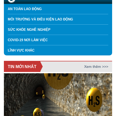
AN TOÀN LAO ĐỘNG
MÔI TRƯỜNG VÀ ĐIỀU KIỆN LAO ĐỘNG
SỨC KHỎE NGHỀ NGHIỆP
COVID-19 NƠI LÀM VIỆC
LĨNH VỰC KHÁC
TIN MỚI NHẤT
Xem thêm >>>